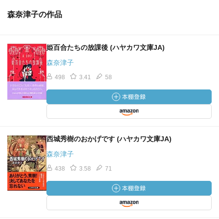
森奈津子の作品
姫百合たちの放課後 (ハヤカワ文庫JA)
森奈津子
498
3.41
58
西城秀樹のおかげです (ハヤカワ文庫JA)
森奈津子
438
3.58
71