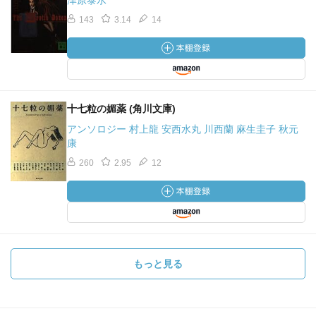
津原泰水
143
3.14
14
十七粒の媚薬 (角川文庫)
アンソロジー 村上龍 安西水丸 川西蘭 麻生圭子 秋元
康
260
2.95
12
もっと見る