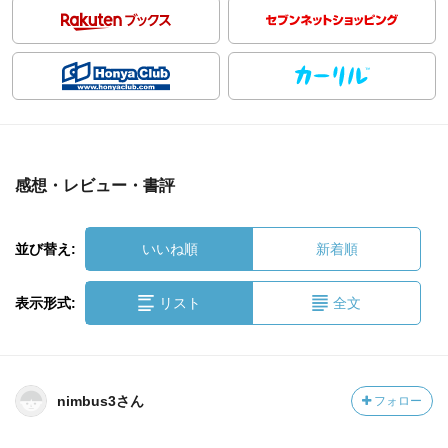
感想・レビュー・書評
並び替え:
いいね順
新着順
表示形式:
リスト
全文
nimbus3さん
フォロー