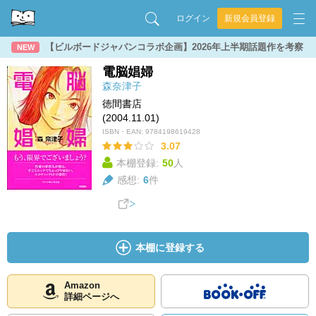
ログイン
新規会員登録
【ビルボードジャパンコラボ企画】2026年上半期話題作を考察
NEW
電脳娼婦
森奈津子
徳間書店
(2004.11.01)
ISBN・EAN:
9784198619428
3.07
本棚登録:
50
人
感想:
6
件
本棚に登録する
Amazon
詳細ページへ