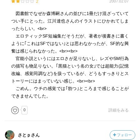
2
2007.02.07
図書館でなぜか森博嗣さんの並びに1冊だけ混ざっていて
つい手にとった。江川達也さんのイラストにひかれてしま
ったらしい。<br>
エロティックSF短編集だそうだが、著者が後書きに書く
ように｢これはSFではない｣とは思わなかったが、SF的な興
奮は感じられなかった。<br><br>
官能小説というにはエロさが足りないし、レズやSM行為
の描写も物足りない。｢黒猫という名の女｣では超能力(記憶
改編、感覚同調など)を扱っているが、どうもすっきりとス
トーリーにはまっていない感じ。<br><br>
ごめん。ウチの感覚では｢勃つ｣ところまで感じることが
できませんでした。
0
詳細をみる
さとｐさん
フォロー