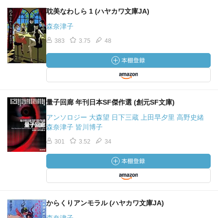
耽美なわしら 1 (ハヤカワ文庫JA)
森奈津子
383
3.75
48
量子回廊 年刊日本SF傑作選 (創元SF文庫)
アンソロジー 大森望 日下三蔵 上田早夕里 高野史緒
森奈津子 皆川博子
301
3.52
34
からくりアンモラル (ハヤカワ文庫JA)