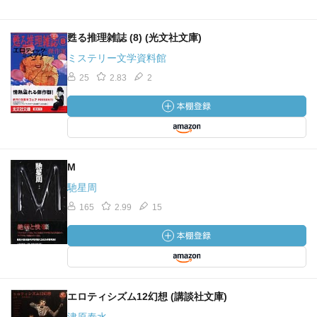
甦る推理雑誌 (8) (光文社文庫)
ミステリー文学資料館
25
2.83
2
M
馳星周
165
2.99
15
エロティシズム12幻想 (講談社文庫)