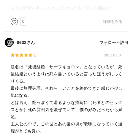
トラが煙草を吸っていたころという言い回しが面白い。
0
詳細をみる
9632さん
フォロー不許可
5
2012.02.10
題名は『死後結婚 サーフキョロン』となっているが、死
後結婚というよりは死を書いていると言ったほうがしっく
りくる。
最後に無理矢理、それらしいことを絡めてきた感じが少し
気になる。
とは言え、艶っぽくて滑るような描写に（死者とのセック
スとか）死の雰囲気を混ぜていて、僕の好みだったから満
足。
主人公の中で、この世とあの世の境が曖昧になっていく過
程がとても良い。