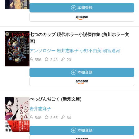
七つのカップ 現代ホラー小説傑作集 (角川ホラー文
庫)
アンソロジー 岩井志麻子 小野不由美 朝宮運河
556
3.43
23
べっぴんぢごく (新潮文庫)
岩井志麻子
548
3.65
64