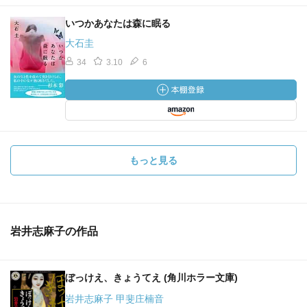
いつかあなたは森に眠る
大石圭
34
3.10
6
もっと見る
岩井志麻子の作品
ぼっけえ、きょうてえ (角川ホラー文庫)
岩井志麻子 甲斐庄楠音