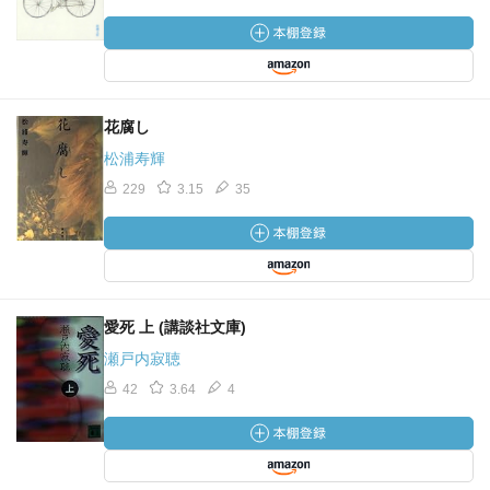
花腐し
松浦寿輝
229
3.15
35
愛死 上 (講談社文庫)
瀬戸内寂聴
42
3.64
4