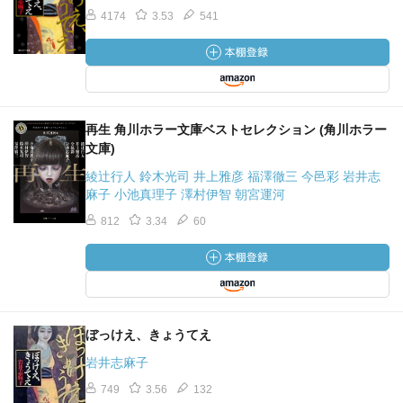
4174
3.53
541
再生 角川ホラー文庫ベストセレクション (角川ホラー
文庫)
綾辻行人 鈴木光司 井上雅彦 福澤徹三 今邑彩 岩井志
麻子 小池真理子 澤村伊智 朝宮運河
812
3.34
60
ぼっけえ、きょうてえ
岩井志麻子
749
3.56
132