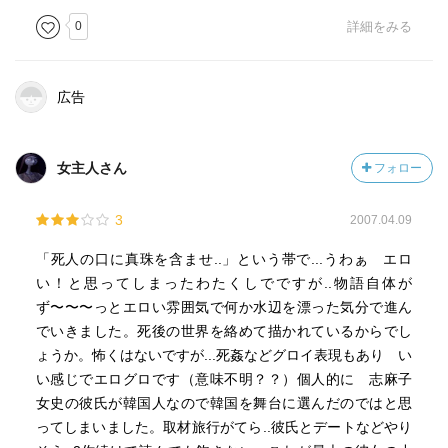
0
詳細をみる
広告
女主人さん
フォロー
3
2007.04.09
「死人の口に真珠を含ませ..」という帯で...うわぁ エロ
い！と思ってしまったわたくしでですが..物語自体が
ず〜〜〜っとエロい雰囲気で何か水辺を漂った気分で進ん
でいきました。死後の世界を絡めて描かれているからでし
ょうか。怖くはないですが...死姦などグロイ表現もあり い
い感じでエログロです（意味不明？？）個人的に 志麻子
女史の彼氏が韓国人なので韓国を舞台に選んだのではと思
ってしまいました。取材旅行がてら..彼氏とデートなどやり