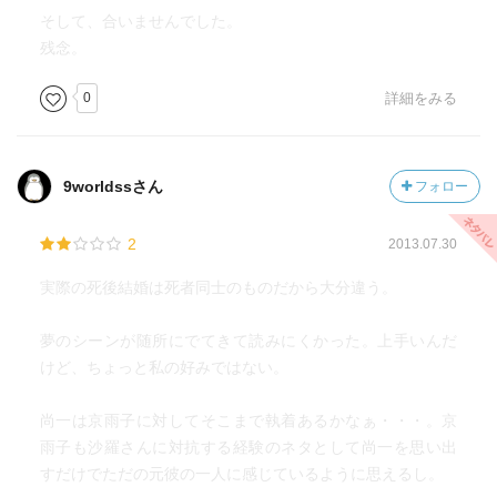
そして、合いませんでした。
残念。
0
詳細をみる
9worldssさん
フォロー
2
2013.07.30
実際の死後結婚は死者同士のものだから大分違う。
夢のシーンが随所にでてきて読みにくかった。上手いんだ
けど、ちょっと私の好みではない。
尚一は京雨子に対してそこまで執着あるかなぁ・・・。京
雨子も沙羅さんに対抗する経験のネタとして尚一を思い出
すだけでただの元彼の一人に感じているように思えるし。