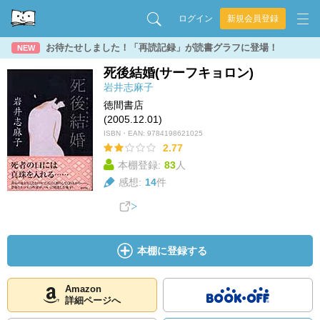
ログイン
新規会員登録
お待たせしました！「再読記録」が読書グラフに登場！
NEW
死後結婚(サーフキョロン)
岩井志麻子
徳間書店
(2005.12.01)
ISBN・EAN:
9784198621025
2.77
本棚登録:
83
人
感想:
14
件
本棚に登録する
Amazon
詳細ページへ