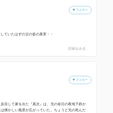
になってしまって。
フォロー
に耐えていた母を見て育ったのに、
を世話しながらパートに出て家計を支え
捨てて愛人と出奔する決意をあっさり固める
悪していたはずの父の姿の真実・・
記憶がないとはいえ
詳細をみる
なんて、みち子にも奥さんにもひどすぎる！
で、奥さんには別のをきちんと選んで
くなってしまう。
少年の佐吉が、戦争をくぐりぬけ
上がり、押しも押されぬ成功者として君臨するために
フォロー
ならなかった切なさは伝わるし
描写のすばらしさには感動するけれど
の愛情を当然のように享受するだけで
に反目して家を出た『真次』は、兄の命日の夜地下鉄か
がやるせなく、胸が痛い作品でした。
には懐かしい風景が広がっていた。ちょうど兄の死んだ