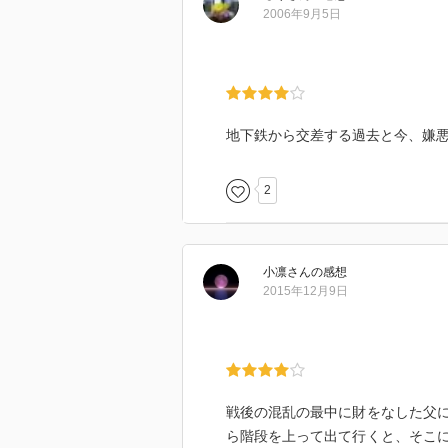
成り立っている感じがするのが気
2006年9月5日
殴られ、足蹴にされても父の横暴
狭い家で義母と同居し、子ども2人
義弟の苦労まで慮ってくれる妻を
真次がどうしても許せなくて
地下鉄から交差する過去と今、嫌
最後に遺されたルビーの指輪を、
2
箱だけ買って妻にプレゼントする
それは大切にどこかに仕舞い込ん
プレゼントしてあげて！と言いた
小凛
さん
の感想
情に篤く曇りのない瞳をしていた
2015年12月9日
抜け目ないアムールとなって成り
幾重もの汚れた鎧を見に纏わねば
タイムスリップした過去の風景の
出てくる男性のほとんどが、女性
戦後の混乱の最中に財をなした父
踏みつけにしている感じがするの
ら階段を上って出て行くと、そこ