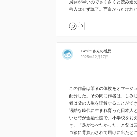
展開が早いのでさくさくと読み進
移入はせず読了。面白かったけれ
0
⭐white
さん
の感想
2025年12月17日
この作品は筆者の体験をオマージ
配分した。その間に作者は、しみ
者は父の人生を理解することができ
過酷な時代に生まれ育った日本人
いた時が金融恐慌で、小学校をおえ
き、「足がつべたかった」と父は
ゴ箱に背負わされて届けに出たと