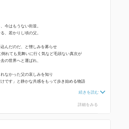
る、今はもうない街並。
せる、若かりし頃の父。
い込んだのだ、と憎しみを募らせ
に倒れても見舞いに行く気など毛頭ない真次が
過去の世界へと運ばれ、
られなかった父の哀しみを知り
だけです」と静かな共感をもって歩き始める物語
ルジックで美しい物語になってしまうのですが。。。
詳細をみる
てでも真次の幸せを守ろうと願う、愛人みち子の献身や
の苦しみをただひとり受け止め、
考えてやる妻の慈愛を踏み台にして