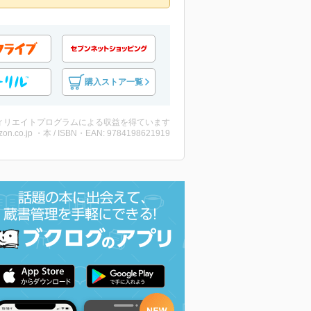
購入ストア一覧
ィリエイトプログラムによる収益を得ています
on.co.jp ・本 / ISBN・EAN: 9784198621919