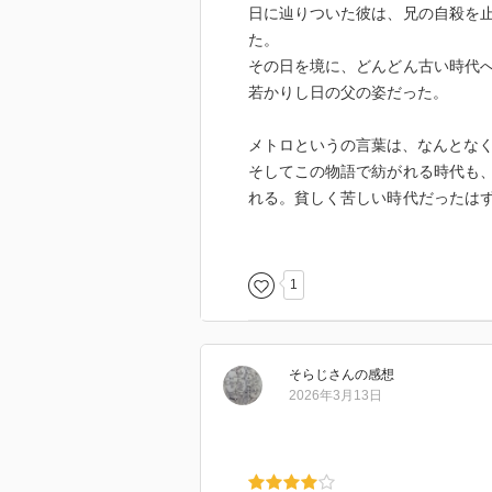
日に辿りついた彼は、兄の自殺を
た。
その日を境に、どんどん古い時代
若かりし日の父の姿だった。
メトロというの言葉は、なんとな
そしてこの物語で紡がれる時代も
れる。貧しく苦しい時代だったは
な、今は失われてしまった何かが
苦く、哀しい話だったけど、読後
1
そらじ
さん
の感想
2026年3月13日