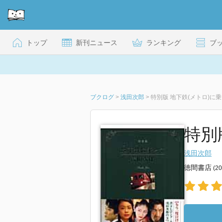
トップ
新刊ニュース
ランキング
ブ
ブクログ
>
浅田次郎
>
特別版 地下鉄(メトロ)に
特別
浅田次郎
徳間書店
(2