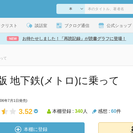
ックリスト
談話室
ブクログ通信
公式ショップ
お待たせしました！「再読記録」が読書グラフに登場！
NEW
乗って
版 地下鉄(メトロ)に乗って
006年7月1日発売)
3.52
本棚登録 :
340
人
感想 :
60
件
本棚に登録