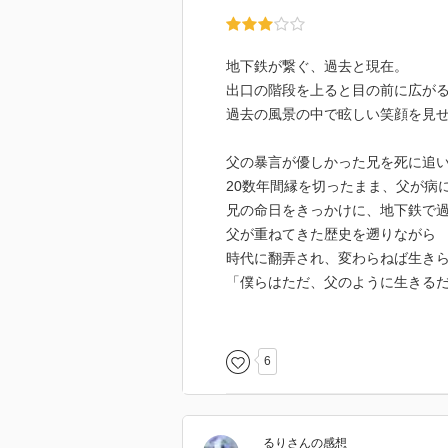
地下鉄が繋ぐ、過去と現在。
出口の階段を上ると目の前に広が
過去の風景の中で眩しい笑顔を見
父の暴言が優しかった兄を死に追
20数年間縁を切ったまま、父が病
兄の命日をきっかけに、地下鉄で
父が重ねてきた歴史を遡りながら
時代に翻弄され、変わらねば生き
「僕らはただ、父のように生きる
と書いてしまうと、とてもノスタ
6
その美しさが、自らの存在を消し
真次が父の許に置き去りにした弟
離婚まで考えるほど親身になって
るり
さん
の感想