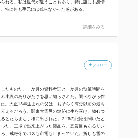
められる。私は世代が違うこともあり、特に誰にも感情
ど、特に何も手元には残らなかった感がある。
詳細をみる
フォロー
ュしたものだ。一か月の資料考証と一か月の執筆時間を
じみ小説のありがたさを思い知らされた。調べながら作
た。大正13年生まれの父は、おそらく有史以前の最も
と云えるだろう。関東大震災の焼跡に生を享け、物心つ
るとたちまち丁稚に出された。2.26の記憶を聞いたと
云った。工場で出来上がった製品を、五貫目もあるリン
ころ、戒厳令でバスも市電も止まっていた。折しも雪の