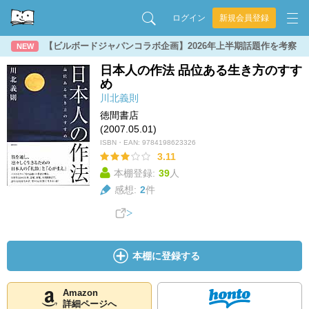
ログイン
新規会員登録
【ビルボードジャパンコラボ企画】2026年上半期話題作を考察
NEW
日本人の作法 品位ある生き方のすす
め
川北義則
徳間書店
(2007.05.01)
ISBN・EAN:
9784198623326
3.11
本棚登録:
39
人
感想:
2
件
本棚に登録する
Amazon
詳細ページへ