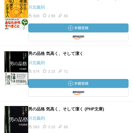
川北義則
608
2.99
60
男の品格 気高く、そして潔く
川北義則
574
3.15
71
男の品格 気高く、そして潔く (PHP文庫)
川北義則
563
3.10
60