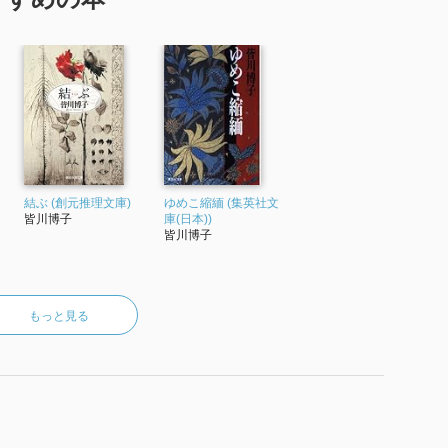
結ぶ (創元推理文庫)
ゆめこ縮緬 (集英社文
皆川博子
庫(日本))
皆川博子
もっと見る