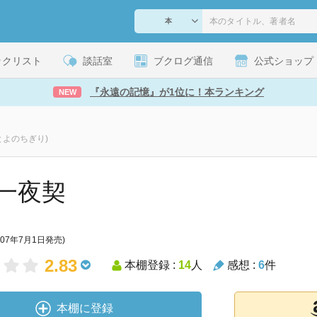
ックリスト
談話室
ブクログ通信
公式ショップ
『永遠の記憶』が1位に！本ランキング
NEW
とよのちぎり)
一夜契
007年7月1日発売)
2.83
本棚登録 :
14
人
感想 :
6
件
本棚に登録