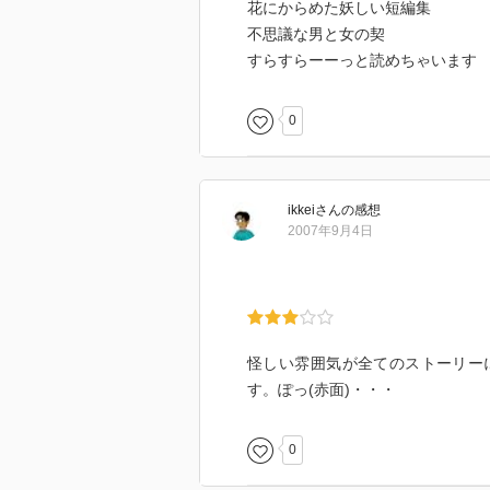
花にからめた妖しい短編集
不思議な男と女の契
すらすらーーっと読めちゃいます
0
ikkei
さん
の感想
2007年9月4日
怪しい雰囲気が全てのストーリー
す。ぽっ(赤面)・・・
0