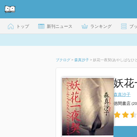
トップ
新刊ニュース
ランキング
ブ
ブクログ
>
森真沙子
>
妖花一夜契(あやしばなひ
妖花
森真沙子
徳間書店
(2