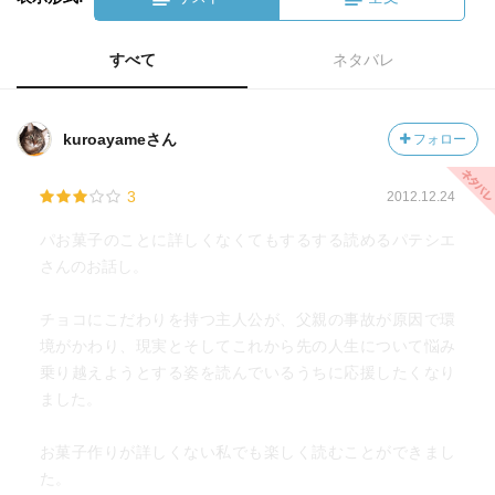
すべて
ネタバレ
kuroayameさん
フォロー
3
2012.12.24
パお菓子のことに詳しくなくてもするする読めるパテシエ
さんのお話し。
チョコにこだわりを持つ主人公が、父親の事故が原因で環
境がかわり、現実とそしてこれから先の人生について悩み
乗り越えようとする姿を読んでいるうちに応援したくなり
ました。
お菓子作りが詳しくない私でも楽しく読むことができまし
た。