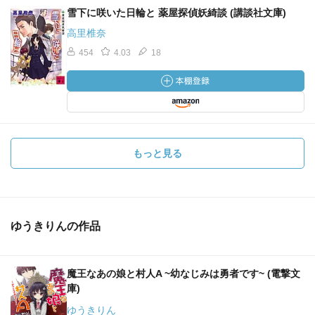
雪下に咲いた日輪と 薬屋探偵妖綺談 (講談社文庫)
高里椎奈
454
4.03
18
もっと見る
ゆうきりんの作品
魔王なあの娘と村人A ~幼なじみは勇者です~ (電撃文
庫)
ゆうきりん