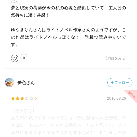
た。
夢と現実の葛藤が今の私の心境と酷似していて、主人公の
気持ちに凄く共感！
ゆうきりんさんはライトノベル作家さんのようですが、こ
の作品はライトノベルっぽくなく、尚且つ読みやすいで
す。
0
詳細をみる
夢色さん
フォロー
3
2010.08.26
【あらすじ】
ある時の旅行がきっかけでショコラに魅せられた智代。チ
ョコレートのスイーツを作る勉強をしたいと思うが、父が
事故に巻き込まれてその介助をするために、自宅近くの洋