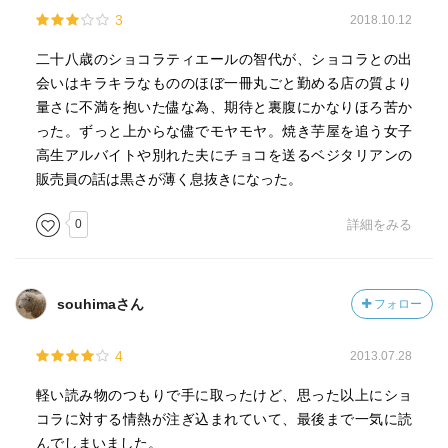
3
2018.10.12
二十八歳のショコラティエールの智代が、ショコラとの出
会いはキラキラなもののほぼ一冊丸ごと勤める店の質より
量さに不満を抱いた儘な為、期待と裏腹にかなりほろ苦か
った。ずっと上からな儘でモヤモヤ。焼き芋屋を追う女子
高生アルバイトや別れた夫にチョコを送るベジタリアンの
販売員の話は黒さが薄く息抜きになった。
0
詳細をみる
souhimaさん
フォロー
4
2013.07.28
軽い読み物のつもりで手に取ったけど、思った以上にショ
コラに対する情熱が注ぎ込まれていて、最後まで一気に読
んでしまいました。