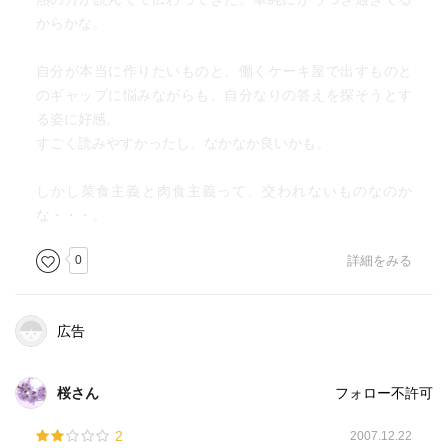
からかな。
自分が本当に作りたいものと、働くケーキ屋で出すものと
のギャップに悩みながらも、自分なりの答えを探そうとす
る姿に好感。
すごく読みやすかったし、なかなか良いかも。
しかし菜食主義と肉食主義って、交われないものなのか
な・・・。
0
詳細をみる
広告
桜さん
フォロー不許可
2
2007.12.22