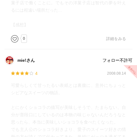
菓子店で働くことに。でもその洋菓子店は智代の夢を叶え
るには程遠い場所だった…
【感想】
0
詳細をみる
mie!さん
フォロー不許可
4
2008.08.14
可愛らしくて甘ったるい表紙とは裏腹に、意外にちょっと
シビアなスイーツの物語。
とにかくショコラの描写が美味しそうで、たまらない。自
分が普段口にしているのは本物の味じゃないんだろうなと
思ったら、本当に美味しいショコラを食べたくなった。
でも主人公のショコラ好きより、愛子のスイーツ好きの情
熱の方が読んでて伝わってきた。単純にがっつき過ぎてる