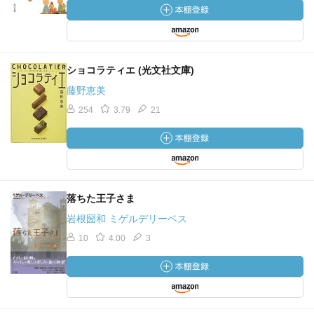
ショコラティエ (光文社文庫)
藤野恵美
254
3.79
21
落ちた王子さま
岩根圀和 ミゲルデリーベス
10
4.00
3