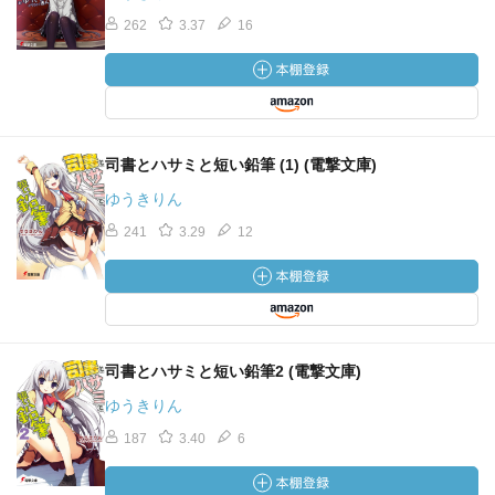
262
3.37
16
司書とハサミと短い鉛筆 (1) (電撃文庫)
ゆうきりん
241
3.29
12
司書とハサミと短い鉛筆2 (電撃文庫)
ゆうきりん
187
3.40
6