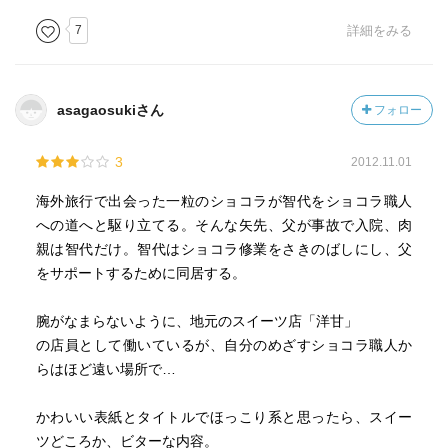
7
詳細をみる
asagaosukiさん
フォロー
3
2012.11.01
海外旅行で出会った一粒のショコラが智代をショコラ職人
への道へと駆り立てる。そんな矢先、父が事故で入院、肉
親は智代だけ。智代はショコラ修業をさきのばしにし、父
をサポートするために同居する。
腕がなまらないように、地元のスイーツ店「洋甘」
の店員として働いているが、自分のめざすショコラ職人か
らはほど遠い場所で…
かわいい表紙とタイトルでほっこり系と思ったら、スイー
ツどころか、ビターな内容。