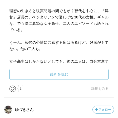
理想の生き方と現実問題の間でもがく智代を中心に、「洋
甘」店員の、ベジタリアンで優しげな30代の女性、ギャル
な、でも味に真摯な女子高生、二人のエピソードも語られ
ている。
うーん、智代の心情に共感する所はあるけど、好感がもて
ない。他の二人も。
女子高生はしかたないとしても、後の二人は、自分本意す
ぎに感じた。いや、自分でも解ってるだろうけどね。
その葛藤をリアルに描きたかったのだろうかな？
続きを読む
2
詳細をみる
ゆづきさん
フォロー