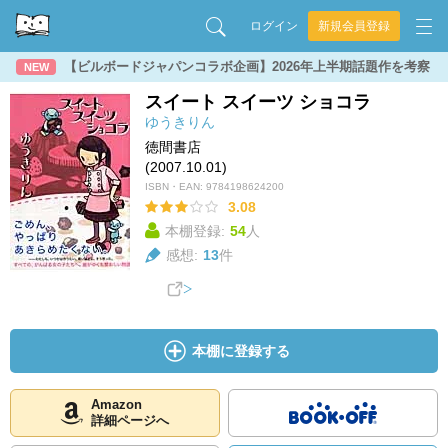
ログイン
新規会員登録
【ビルボードジャパンコラボ企画】2026年上半期話題作を考察
NEW
スイート スイーツ ショコラ
ゆうきりん
徳間書店
(2007.10.01)
ISBN・EAN:
9784198624200
3.08
本棚登録:
54
人
感想:
13
件
本棚に登録する
Amazon
詳細ページへ