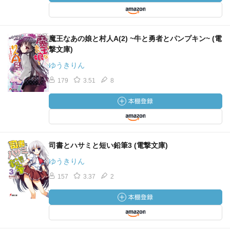
魔王なあの娘と村人A(2) ~牛と勇者とパンプキン~ (電
撃文庫)
ゆうきりん
179
3.51
8
司書とハサミと短い鉛筆3 (電撃文庫)
ゆうきりん
157
3.37
2