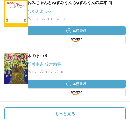
ねみちゃんとねずみくん (ねずみくんの絵本 4)
なかえよしを
557
3.87
28
木のまつり
新美南吉 鈴木靖将
87
3.76
10
もっと見る