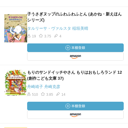
子うさぎヌップのふわふわふとん (あかね・新えほん
シリーズ)
タルリーサ・ヴァルスタ 稲垣美晴
19
3.75
4
もりのサンドイッチやさん もりはおもしろランド 12
(創作こども文庫 37)
舟崎靖子 舟崎克彦
510
3.85
14