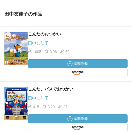
田中友佳子の作品
こんたのおつかい
田中友佳子
1005
3.96
62
こんた、バスでおつかい
田中友佳子
415
3.79
27