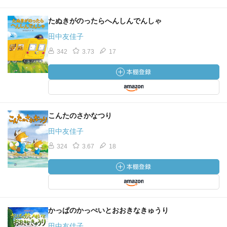
たぬきがのったらへんしんでんしゃ
田中友佳子
342
3.73
17
こんたのさかなつり
田中友佳子
324
3.67
18
かっぱのかっぺいとおおきなきゅうり
田中友佳子