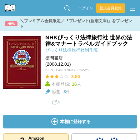
ログイン
新規会員登録
＼プレミアム会員限定／『プレゼント(新潮文庫)』をプレゼン
NEW
ト
NHKびっくり法律旅行社 世界の法
律&マナートラベルガイドブック
びっくり法律旅行社制作班
徳間書店
(2008.12.01)
ISBN・EAN:
9784198626525
3.50
本棚登録:
16
人
感想:
3
件
本棚に登録する
Amazon