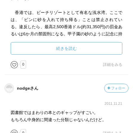
香港では、ビーチリゾートとして有名な浅水湾。ここで
は、「ビンに砂を入れて持ち帰る」ことは禁止されてい
る。違反したら、最高2,500香港ドル(約31,350円)の罰金あ
るいは6か月の禁固刑になる。甲子園の砂のように記念に持
ち帰ってみようとは思わない方がいいようだ。
続きを読む
ニューヨークの地下鉄、バス、フェリーで行ってはいけ
ないものは、イヤホンの音漏れ。違反すると70ドルから150
0
詳細をみる
ドル(約6,804から17,010円)の罰金を取られる。
他にもたくさんの驚くような法律が載っている。旅行す
nodgeさん
フォロー
る際には、思わぬところで法律違反を犯してせっかくの楽
しい旅が台無しにならないようにしたいものだ。
2011.11.21
図書館ではまわりの本とのギャップがすごい。
もちろん中身的に間違った分類じゃないんだけど。