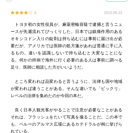
4
2015.06.22
トヨタ初の女性役員が、麻薬密輸容疑で逮捕と言うニュ
ースが先週流れてびっくりした。日本では鎮痛作用のある
オキシコドン入りの錠剤は持ち込むには事前に届け出が必
要だが、アメリカでは医師の処方箋があれば普通に手に入
るもの。違いを認識しないで持ち込むと大変なことにな
る。何かの持病で海外に行く必要のある人は事前に調べる
足り、医師に相談した方がいいようだ。
ところ変われば品変わると言うように、法律も国や地域
が変われば違うことがある。そんな違いでも「ビックリ」
レベルの法律を集めたのが今回の本だ。
良く日本人観光客がやることで注意が必要なことがある
それは、フラッシュをたいて写真を撮ることだ。この本で
も、ペルーのアルマス広場にあるカテドラルが例に挙げら
れている。