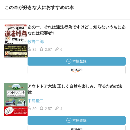
この本が好きな人におすすめの本
あのー、それは違法行為ですけど... 知らないうちにあ
なたは犯罪者?
牧野二郎
32
2.67
6
アウトドア六法 正しく自然を楽しみ、守るための法
律
中島慶二
80
2.57
4