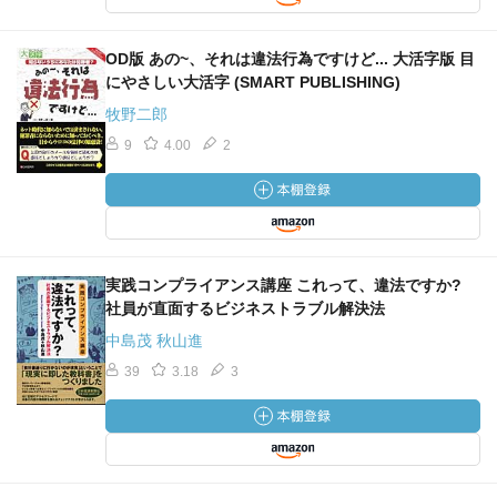
OD版 あの~、それは違法行為ですけど... 大活字版 目
にやさしい大活字 (SMART PUBLISHING)
牧野二郎
9
4.00
2
実践コンプライアンス講座 これって、違法ですか?
社員が直面するビジネストラブル解決法
中島茂 秋山進
39
3.18
3