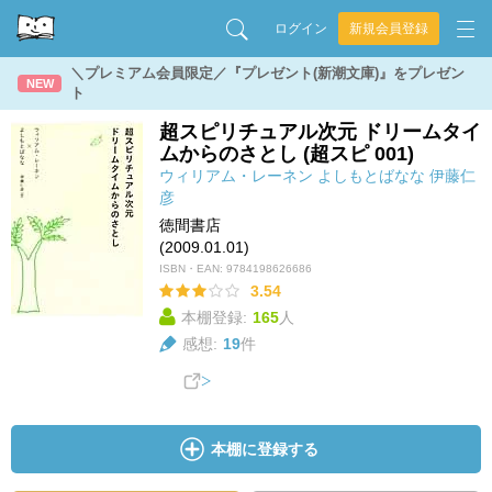
ログイン
新規会員登録
＼プレミアム会員限定／『プレゼント(新潮文庫)』をプレゼン
NEW
ト
超スピリチュアル次元 ドリームタイ
ムからのさとし (超スピ 001)
ウィリアム・レーネン
よしもとばなな
伊藤仁
彦
徳間書店
(2009.01.01)
ISBN・EAN:
9784198626686
3.54
本棚登録:
165
人
感想:
19
件
本棚に登録する