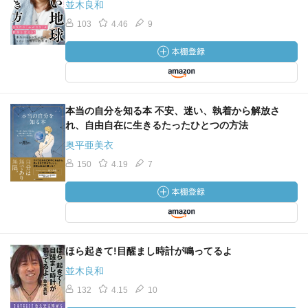
並木良和
103
4.46
9
本当の自分を知る本 不安、迷い、執着から解放さ
れ、自由自在に生きるたったひとつの方法
奥平亜美衣
150
4.19
7
ほら起きて!目醒まし時計が鳴ってるよ
並木良和
132
4.15
10