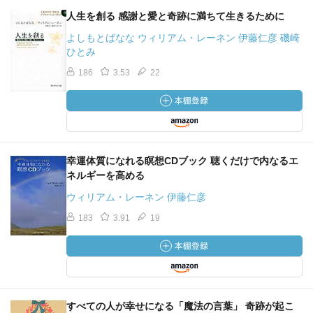
人生を創る 感謝と愛と奇跡に満ちて生きるために
よしもとばなな ウィリアム・レーネン 伊藤仁彦 磯崎
ひとみ
186
3.53
22
幸運体質になれる瞑想CDブック 聴くだけで内なるエ
ネルギーを高める
ウィリアム・レーネン 伊藤仁彦
183
3.91
19
すべての人が幸せになる「魔法の言葉」 奇跡が起こ