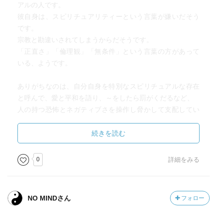
アルの人です。
彼自身は、スピリチュアリティーという言葉が嫌いだそう
です。
宗教と勘違いされてしまうからだそうです。
「正直さ」「倫理観」「無条件」という言葉の方があって
いる、ようです。
ありがちなのは、自分自身を特別なスピリチュアルな存在
と呼んで、愛と平和を語り、～をしたら罰がくだるなど、
人の持つ恐怖とネガティブさを操作し脅かして支配してい
る状況が良くあるから、勘違いされたくないのです。
続きを読む
ウィリアムは、他人の選択が間違っていると感じても、相
手が助けを求めていないのに、自分の意見を押し付けたり
0
詳細をみる
介入するのは良くないと言っています。
それは、その人がたとえ傷つく経験でも、その経験を通し
て成長しなくてはいけないからと、さとしています。
NO MINDさん
フォロー
確かにそうだなぁ～と思うことが沢山書かれていて、また