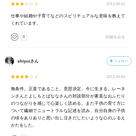
3
2012.08.02
いつか読みたいと思います。
仕事や結婚や子育てなどのスピリチュアルな意味を教えて
くれています。
0
詳細をみる
shiyuiさん
フォロー
4
2012.04.04
無条件。正直であること。意思決定。今に生きる。レーネ
ンさんとよしもとばななさんの対談部分が素直なおふたり
のつながりを感じて心楽しく読める。また子供の育て方に
ついて繊細でニュートラルな記述を読み、自分自身の子供
の頃をありありと思い出し泣きだしたいような心のふるえ
かたをした。