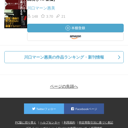
川口マーン惠美
148
3.70
21
川口マーン惠美の作品ランキング・新刊情報
ページの先頭へ
Twitterフォロー
Facebookページ
PC版に切り替え
ヘルプセンター
利用規約
特定商取引法に基づく表記