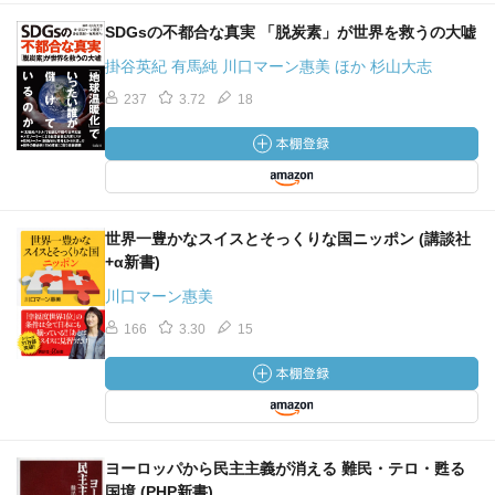
SDGsの不都合な真実 「脱炭素」が世界を救うの大嘘
掛谷英紀 有馬純 川口マーン惠美 ほか 杉山大志
237
3.72
18
世界一豊かなスイスとそっくりな国ニッポン (講談社
+α新書)
川口マーン惠美
166
3.30
15
ヨーロッパから民主主義が消える 難民・テロ・甦る
国境 (PHP新書)