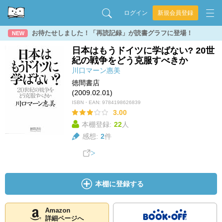
ログイン
新規会員登録
お待たせしました！「再読記録」が読書グラフに登場！
NEW
日本はもうドイツに学ばない? 20世
紀の戦争をどう克服すべきか
川口マーン惠美
徳間書店
(2009.02.01)
ISBN・EAN:
9784198626839
3.00
本棚登録:
22
人
感想:
2
件
本棚に登録する
Amazon
詳細ページへ