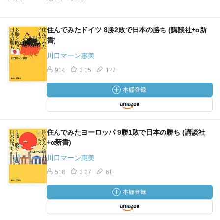
住んでみたドイツ 8勝2敗で日本の勝ち (講談社+α新
書)
川口マーン惠美
914
3.15
127
住んでみたヨーロッパ 9勝1敗で日本の勝ち (講談社
+α新書)
川口マーン惠美
518
3.27
61