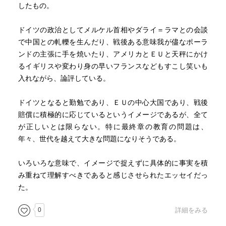
したもの。
ドイツの政治としてメルケル首相やダライ＝ラマとの会談
で中国との軋轢を生んだり、戦後ある意味我が儘なポーラ
ンドの主張に手を焼いたり、アメリカとＥＵと天秤にかけ
るイギリスや変わり身の早いフランスなどもすこし笑いも
入れながら、論評している。
ドイツとなると勤勉であり、ＥＵの中心大国であり、戦後
賠償に積極的に応じているというイメージであるが、全て
が正しいとは限らない。特に最終章の教育の問題は、
年々、世代を越えて大きな問題になりそうである。
いろいろな意味で、イメージで捉えずに具体的に事実を積
み重ねて理解すべきであると感じさせられたエッセイだっ
た。
0
詳細をみる