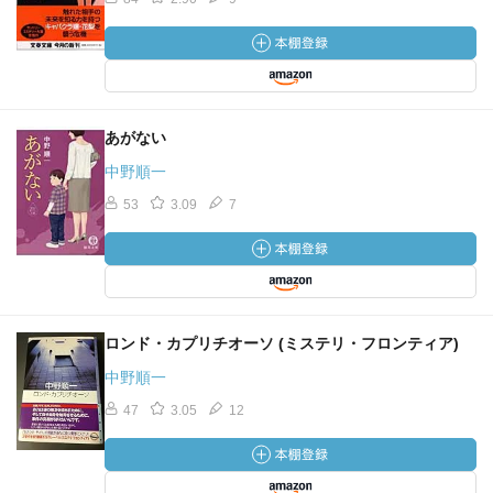
あがない
中野順一
53
3.09
7
ロンド・カプリチオーソ (ミステリ・フロンティア)
中野順一
47
3.05
12