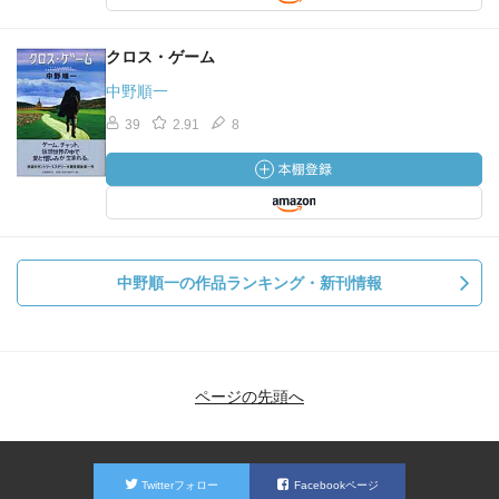
クロス・ゲーム
中野順一
39
2.91
8
中野順一の作品ランキング・新刊情報
ページの先頭へ
Twitterフォロー
Facebookページ