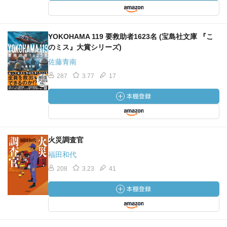
YOKOHAMA 119 要救助者1623名 (宝島社文庫 『こ
のミス』大賞シリーズ)
佐藤青南
287
3.77
17
火災調査官
福田和代
208
3.23
41