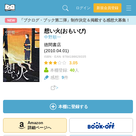
ログイン
新規会員登録
「ブクログ・ブック第二弾」制作決定＆掲載する感想大募集！
NEW
想い火(おもいび)
中野順一
徳間書店
(2010.04.01)
ISBN・EAN:
9784198629335
3.05
本棚登録:
40
人
感想:
9
件
本棚に登録する
Amazon
詳細ページへ