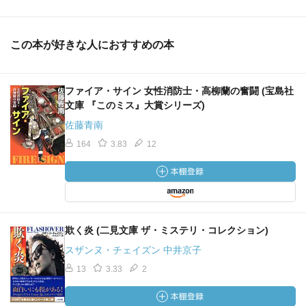
この本が好きな人におすすめの本
ファイア・サイン 女性消防士・高柳蘭の奮闘 (宝島社
文庫 『このミス』大賞シリーズ)
佐藤青南
164
3.83
12
欺く炎 (二見文庫 ザ・ミステリ・コレクション)
スザンヌ・チェイズン 中井京子
13
3.33
2