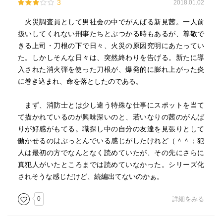
3
2018.01.02
火災調査員として男社会の中でがんばる新見茜。一人前
扱いしてくれない刑事たちとぶつかる時もあるが、尊敬で
きる上司・刀根の下で日々、火災の原因究明にあたってい
た。しかしそんな日々は、突然終わりを告げる。新たに導
入された消火弾を使った刀根が、爆発的に膨れ上がった炎
に巻き込まれ、命を落としたのである。
まず、消防士とは少し違う特殊な仕事にスポットを当て
て描かれているのが興味深いのと、若いなりの茜のがんば
りが好感がもてる。職探し中の自分の友達を見張りとして
働かせるのはぶっとんでいる感じがしたけれど（＾＾；犯
人は最初の方でなんとなく読めていたが、その先にさらに
真犯人がいたところまでは読めていなかった。シリーズ化
されそうな感じだけど、続編出てないのかぁ。
0
詳細をみる