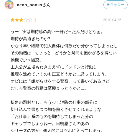
neon_booksさん
フォロー
3
2010.04.26
うー...実は期待感の高い一冊だったんだけどなぁ。
期待が高過ぎたのか?
かなり早い段階で犯人自体は何故だか分かってしまったし
その動機は...ちょっと...どうかと疑問を抱かざるを得ない
動機で少々困惑。
主人公が立場もわきまえずにドンドンと行動し
推理を進めていくのも正直どうかと...思ってしまう。
オビには「嫌がらせをする警察」って書いてあるけど
むしろ警察の行動は至極まっとうかと...。
折角の題材だし、もう少し消防の仕事の部分に
切り込んで書きつつ胸を熱くさせてくれるような
「お仕事」系のものを期待してしまった分の
ギャップでしょうねー。日明恩さんのあの
シリーズの方が...個人的にはツボに入ってしまう。