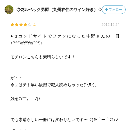
◇マルベック男爵（九州在住のワイン好き）◇さん
フォロー
4
2012.12.24
●セカンドサイトでファンになった中野さんの一冊
♪(*^^)o∀*∀o(^^*)♪
モチロンこちらも素晴らしいです！
が・・
今回はチト早い段階で犯人読めちゃった(´･Д･)」
残念Σ(￣。￣ﾉ)ﾉ
でも素晴らしい一冊には変わりないです〜ヾ(＠⌒ー⌒＠)ノ