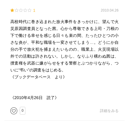
1
2010.04.26
高校時代に巻き込まれた放火事件をきっかけに、望んで火
災原因調査員となった茜。心から尊敬できる上司・刀根の
下で働ける幸せを感じる日々も束の間、たったひとつの小
さな炎が、平和な職場を一変させてしまう…。どうにか自
分の手で放火犯を捕まえたいものの、職業上、火災現場以
外での活動は許されない。しかし、なりふり構わぬ茜は、
捜査権を武器に嫌がらせをする警察とぶつかりながら、つ
いに“弔い”の調査をはじめる。
《ブックデータベース より》
《2010年4月26日 読了》
0
詳細をみる