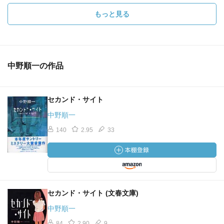
もっと見る
中野順一の作品
セカンド・サイト
中野順一
140
2.95
33
セカンド・サイト (文春文庫)
中野順一
84
2.90
9