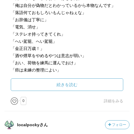
「俺は自分が偽物だとわかっているから本物なんです」
「落語何ておもしろいもんじゃねぇな」
「お辞儀は丁寧に」
「電気、消せ」
「ステレオ持ってきてくれ」
「へい駕籠、へい駕籠」
「金正日万歳！」
「酒や煙草をやめるやつは意志が弱い」
「おい、荷物を練馬に運んでおけ」
「癌は未練の整理によい」
「小言は己の不快感の解消だ」
「勝手に生きろ」
続きを読む
「死んだらみんなの了見がわかる」
「弓子を出せ」
0
詳細をみる
「お前なんぞ、消えちまえ！」
「江戸の風」
「こいつライ坊ってんだ。いじめねえでくれ」
localpockyさん
フォロー
「ちんぼこを出せるかどうかだ」