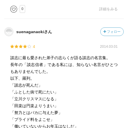
0
詳細をみる
suenaganaokiさん
フォロー
4
2014.03.01
談志に最も愛された弟子の志らくが語る談志の名言集。
長年の「談志信者」である私には、知らない名言がひとつ
もありませんでした。
以下、羅列。
「談志が死んだ」
「ふとした病で死にたい」
「立川クリスマスになる」
「田楽は円楽よりうまい」
「努力とはバカに与えた夢」
「プライド料をよこせ」
「働いていないからお年玉はなしだ」