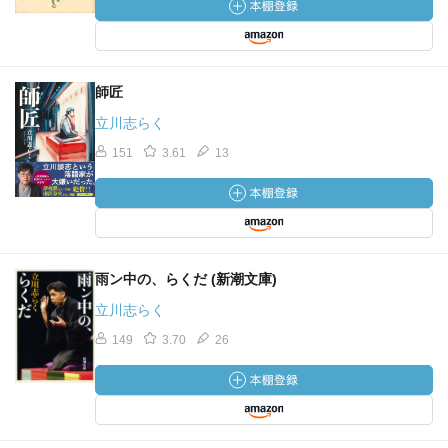
師匠
立川志らく
151
3.61
13
雨ン中の、らくだ (新潮文庫)
立川志らく
149
3.70
26