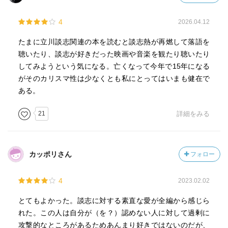
4
2026.04.12
たまに立川談志関連の本を読むと談志熱が再燃して落語を
聴いたり、談志が好きだった映画や音楽を観たり聴いたり
してみようという気になる。亡くなって今年で15年になる
がそのカリスマ性は少なくとも私にとってはいまも健在で
ある。
21
詳細をみる
カッポリさん
フォロー
4
2023.02.02
とてもよかった。談志に対する素直な愛が全編から感じら
れた。この人は自分が（を？）認めない人に対して過剰に
攻撃的なところがあるためあんまり好きではないのだが、