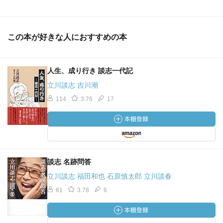
この本が好きな人におすすめの本
人生、成り行き 談志一代記
立川談志 吉川潮
114
3.76
17
談志 名跡問答
立川談志 福田和也 石原慎太郎 立川談春
61
3.78
6