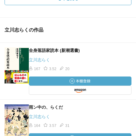
立川志らくの作品
全身落語家読本 (新潮選書)
立川志らく
167
3.52
20
雨ン中の、らくだ
立川志らく
164
3.57
31