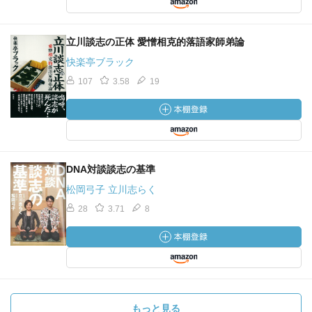
立川談志の正体 愛憎相克的落語家師弟論
快楽亭ブラック
107
3.58
19
DNA対談談志の基準
松岡弓子 立川志らく
28
3.71
8
もっと見る