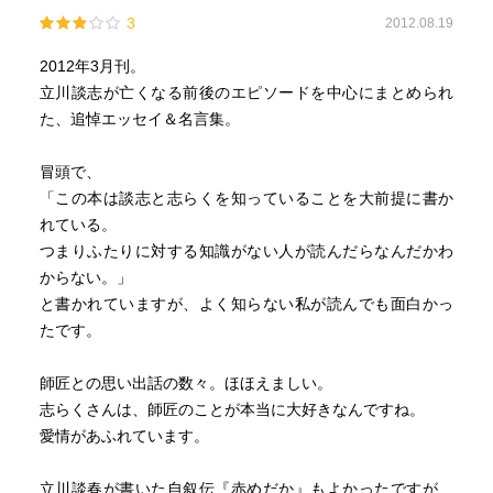
「銭湯は裏切らない」
3
2012.08.19
「馬鹿は群れたがる」
「志ん朝より五百円高くしろ」
2012年3月刊。
「生き甲斐なんて少ないほうがよい」
立川談志が亡くなる前後のエピソードを中心にまとめられ
「馬鹿は隣の火事より怖い」
た、追悼エッセイ＆名言集。
「日本人は恥も外聞もなくなったのかね」
「ゴルフは身体に悪い」
冒頭で、
「お前がいるから助かる」
「この本は談志と志らくを知っていることを大前提に書か
「ドナヒュー一家に幸あれ！」
れている。
「ひばりは下品だ」
つまりふたりに対する知識がない人が読んだらなんだかわ
「馬鹿とは状況判断できないやつのことだ」
からない。」
「人生成り行き」
と書かれていますが、よく知らない私が読んでも面白かっ
「頑張れ志らく！」
たです。
「アステアが死んじゃったよぉ」
「ありがとう」
師匠との思い出話の数々。ほほえましい。
「電気つけろ」
志らくさんは、師匠のことが本当に大好きなんですね。
あ、７つくらい知らないのがありました（笑）
愛情があふれています。
立川談春が書いた自叙伝『赤めだか』もよかったですが、