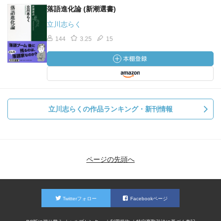
落語進化論 (新潮選書)
立川志らく
144
3.25
15
立川志らくの作品ランキング・新刊情報
ページの先頭へ
Twitterフォロー
Facebookページ