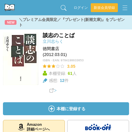
ログイン
新規会員登録
＼プレミアム会員限定／『プレゼント(新潮文庫)』をプレゼン
NEW
ト
談志のことば
立川志らく
徳間書店
(2012.03.01)
ISBN・EAN:
9784198633653
3.05
本棚登録:
61
人
感想:
12
件
本棚に登録する
Amazon
詳細ページへ