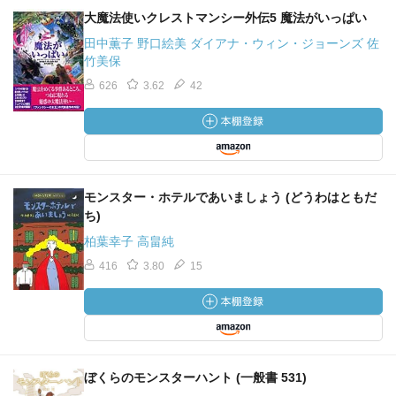
大魔法使いクレストマンシー外伝5 魔法がいっぱい
田中薫子 野口絵美 ダイアナ・ウィン・ジョーンズ 佐
竹美保
626
3.62
42
モンスター・ホテルであいましょう (どうわはともだ
ち)
柏葉幸子 高畠純
416
3.80
15
ぼくらのモンスターハント (一般書 531)