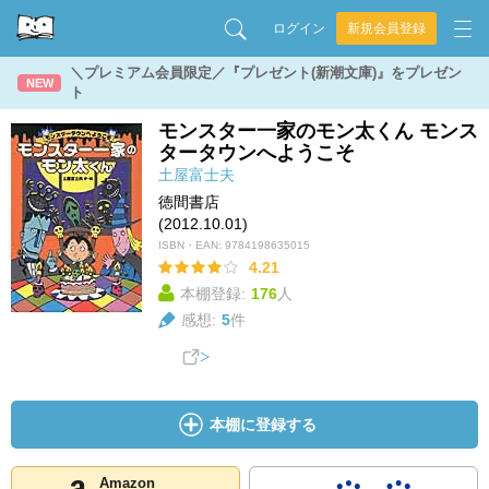
ログイン
新規会員登録
＼プレミアム会員限定／『プレゼント(新潮文庫)』をプレゼン
NEW
ト
モンスター一家のモン太くん モンス
タータウンへようこそ
土屋富士夫
徳間書店
(2012.10.01)
ISBN・EAN:
9784198635015
4.21
本棚登録:
176
人
感想:
5
件
本棚に登録する
Amazon