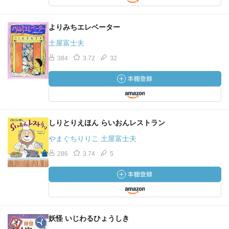
よりみちエレベーター
土屋富士夫
384
3.72
32
しりとりえほん らいおんレストラン
やまぐちりりこ 土屋富士夫
286
3.74
5
妖怪 いじわるひょうしき