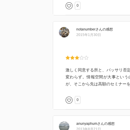
0
notanumber
さん
の感想
2015年1月30日
激しく同意する所と、バッサリ否
変わらず。情報空間が大事という
が、そこから先は高額のセミナーを受
0
anunyaphum
さん
の感想
2013年8月21日