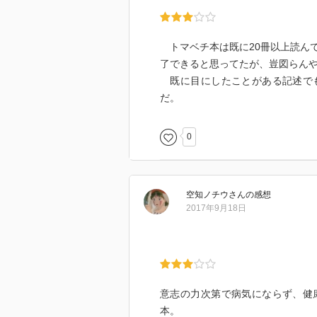
トマベチ本は既に20冊以上読ん
了できると思ってたが、豈図らん
既に目にしたことがある記述でも
だ。
0
空知ノチウ
さん
の感想
2017年9月18日
意志の力次第で病気にならず、健
本。