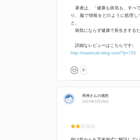
著者は、「健康も病気も、すべて
り、脳で情報をどのように処理し
と。
病気にならず健康で長生きするた
詳細なレビューはこちらです↓
http://maemuki-blog.com/?p=732
0
死神
さん
の感想
2023年4月29日
病は気からを苫米地式に解説して