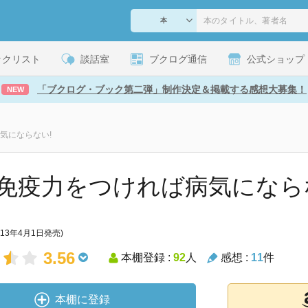
ックリスト
談話室
ブクログ通信
公式ショップ
「ブクログ・ブック第二弾」制作決定＆掲載する感想大募集！
NEW
気にならない!
免疫力をつければ病気になら
013年4月1日発売)
3.56
本棚登録 :
92
人
感想 :
11
件
本棚に登録