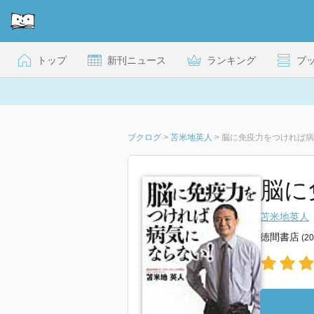
トップ
新刊ニュース
ランキング
ブ
ブクログ
>
苫米地英人
>
脳に免疫力をつければ病
脳に
苫米地英人
徳間書店
(2