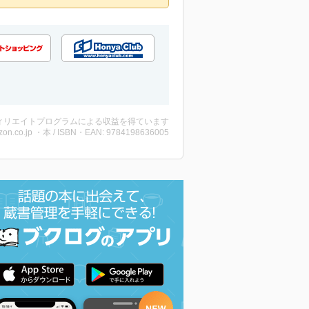
ィリエイトプログラムによる収益を得ています
on.co.jp ・本 / ISBN・EAN: 9784198636005