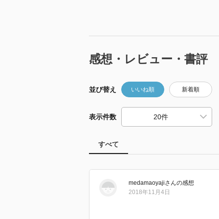
感想・レビュー・書評
並び替え
いいね順
新着順
表示件数
すべて
medamaoyaji
さん
の感想
2018年11月4日