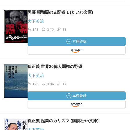
黒幕 昭和闇の支配者 1 (だいわ文庫)
大下英治
181
3.12
11
孫正義 世界20億人覇権の野望
大下英治
176
3.96
17
孫正義 起業のカリスマ (講談社+α文庫)
大下英治