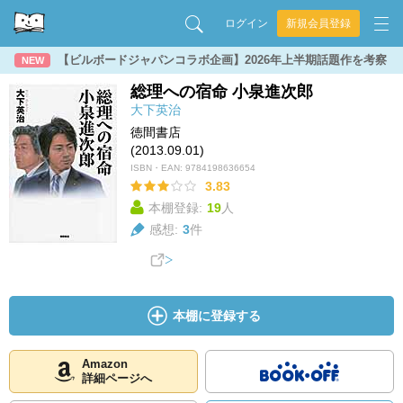
ログイン
新規会員登録
【ビルボードジャパンコラボ企画】2026年上半期話題作を考察
NEW
総理への宿命 小泉進次郎
大下英治
徳間書店
(2013.09.01)
ISBN・EAN:
9784198636654
3.83
本棚登録:
19
人
感想:
3
件
本棚に登録する
Amazon
詳細ページへ