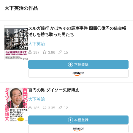
大下英治の作品
スルガ銀行 かぼちゃの馬車事件 四四〇億円の借金帳
消しを勝ち取った男たち
大下英治
197
3.96
15
百円の男 ダイソー矢野博丈
大下英治
185
3.35
12