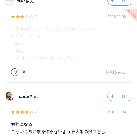
fre2さん
フォロー
3
2016.11.06
小泉進次郎さんの人となりを知るにはいい本
以下キーワード
・論語
・落語
・人間としての勉強は古典に学べ
0
詳細をみる
nanaiさん
フォロー
4
2014.06.29
勉強になる
こういう風に敵を作らないよう最大限の努力をし