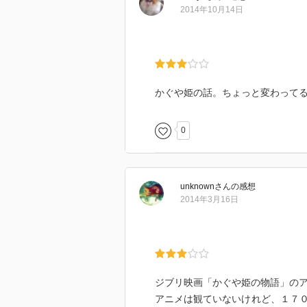
「求婚されたのだから、結婚〝す
2014年10月14日
そして従わない者を「イヤな女」
登場した傲慢な男と重なって見え
高畑勲監督のかぐや姫の解釈、あ
かぐや姫の話。ちょっと変わって
0
unknown
さん
の感想
2014年3月16日
ジブリ映画「かぐや姫の物語」の
アニメは観ていないけれど、１７