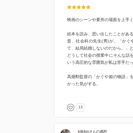
映画のシーンや要所の場面を上手
絵本を読み、思い出したことがあ
昔、社会科の先生(男)が、「か
て、結局結婚しないのだから。」
どうして社会の授業中にそんな話
いう高圧的な雰囲気が私は苦手だ
高畑勲監督の「かぐや姫の物語」
かった気がする。
かぐや姫が美しい顔だからと言い
きぼりになっている。帝は最たる
13
い、男の傲慢さが物語では描かれ
心情を無視して男たちは勝手に暴
kitkityo
さん
の感想