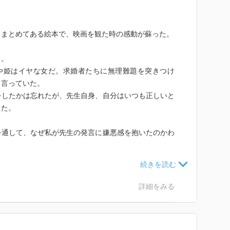
くまとめてある絵本で、映画を観た時の感動が蘇った。
る。
ぐや姫はイヤな女だ。求婚者たちに無理難題を突きつけ
と言っていた。
をしたかは忘れたが、先生自身、自分はいつも正しいと
った。
を通して、なぜ私が先生の発言に嫌悪感を抱いたのかわ
寄ってくる王子たちに対し、かぐや姫の気持ちは置いて
もので、自分が言い寄れば「嫌がる女はいない」と言
詳細をみる
ている。かぐや姫を自分の所有物にしようとし、彼女の
走していく。