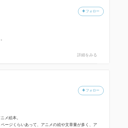
べき〟」、
と一言で片付けた当時の先生が、「かぐや姫の物語」に
フォロー
た。
っぱれ。
る。
詳細をみる
フォロー
アニメ絵本。
０ページくらいあって、アニメの絵や文章量が多く、ア