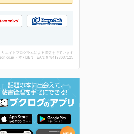
ィリエイトプログラムによる収益を得ています
on.co.jp ・本 / ISBN・EAN: 9784198637125