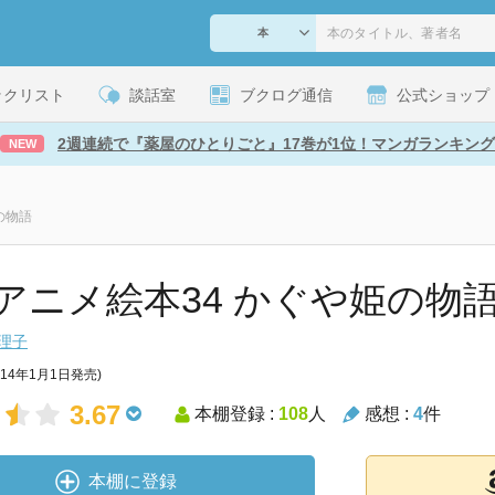
ックリスト
談話室
ブクログ通信
公式ショップ
2週連続で『薬屋のひとりごと』17巻が1位！マンガランキング
NEW
の物語
アニメ絵本34 かぐや姫の物
理子
014年1月1日発売)
3.67
本棚登録 :
108
人
感想 :
4
件
本棚に登録