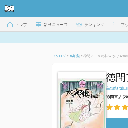
トップ
新刊ニュース
ランキング
ブ
ブクログ
>
高畑勲
>
徳間アニメ絵本34 かぐや姫
徳間
高畑勲
坂口
徳間書店
(2