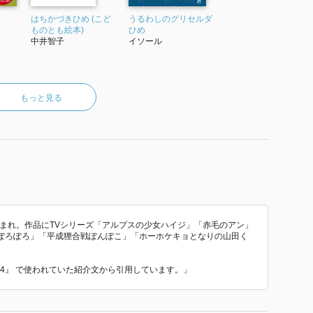
はちかづきひめ (こど
うるわしのグリセルダ
ものとも絵本)
ひめ
中井智子
イソール
もっと見る
生まれ。作品にTVシリーズ「アルプスの少女ハイジ」「赤毛のアン」
ぽろぽろ」「平成狸合戦ぽんぽこ」「ホーホケキョとなりの山田く
本34』 で使われていた紹介文から引用しています。」