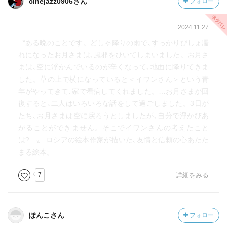
cinejazz0906さん
フォロー
2024.11.27
〝ある晩のことです。どしゃ降りの雨で､すっかりびしょ濡
れになったお月さまは､風邪をひいてしまいました。お月さ
まは､空に浮かんでいるのが辛くなって､地面に降りてきま
した。草の上で横になっていると＜イワンさん＞という青
年がやってきて､家で看病してくれました。…お月さまが回
復すると､二人はいろいろな話をして過ごしました。3日が
たち､お月さまは空に戻ろうとしましたが､自分で浮かびあ
がることができません。そこでイワンさんの考えたこと
は?…〟 ロシアの絵本作家が描いた､友情と信頼の心あたた
まる絵本。
7
詳細をみる
ぽんこさん
フォロー