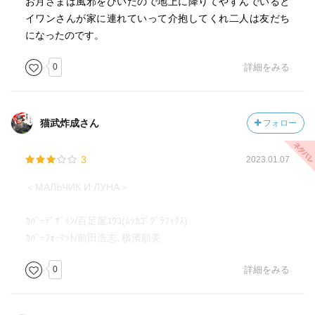
お月さまは風邪をひいたので地上に降りてやすんでいると
イワンさんが家に連れていって介抱してくれ二人は友だち
になったのです。
0
詳細をみる
猫武炸成さん
フォロー
3
2023.01.07
＜МАЛЬЧИК И ЛУНА＞
ｶﾊﾞｰﾃﾞｻﾞｲﾝ/百足屋ﾕｳｺ(ﾑｼｶｺﾞｸﾞﾗﾌｨｸｽ)
ｶﾊﾞｰﾌｫｰﾏｯﾄ/前田浩志､横濱順美
0
詳細をみる