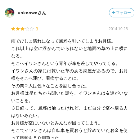
unknownさん
フォロー
3
2014.10.25
雨でびしょ濡れになって風邪を引いてしまうお月様。
これ以上は空に浮かんでいられないと地面の草の上に横に
なる。
そこへイワンさんという青年が傘を差してやってくる。
イワンさんの家には乾いた草のある納屋があるので、お月
様をそこへ運び、看病することに。
その間２人は色々なことを話し合った。
お月様は星たちから聞いた話を、イワンさんは友達がいな
いことを。
３日経って、風邪は治ったけれど、まだ自分で空へ戻る力
はないみたい。
お月様が空にいないとみんなが困ってしまう。
そこでイワンさんは自転車を買おうと貯めていたお金を使
って風船を５０個買った。