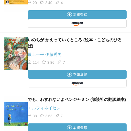
20
3.40
4
いのちが かえっていくところ (絵本・こどものひろ
ば)
最上一平 伊藤秀男
114
3.86
7
でも、わすれないよベンジャミン (講談社の翻訳絵本)
エルフィネイセン
38
3.63
7