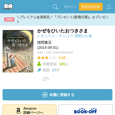
ログイン
新規会員登録
＼プレミアム会員限定／『プレゼント(新潮文庫)』をプレゼン
NEW
ト
かぜをひいたおつきさま
レオニート・チシコフ
鴻野わか菜
徳間書店
(2014.09.01)
ISBN・EAN:
9784198638658
3.60
本棚登録:
126
人
感想:
17
件
本棚に登録する
Amazon
詳細ページへ