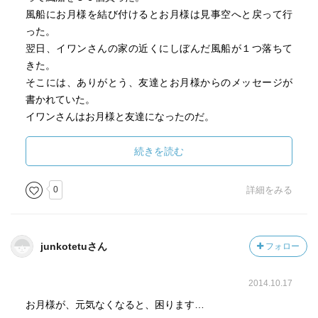
風船にお月様を結び付けるとお月様は見事空へと戻って行
った。
翌日、イワンさんの家の近くにしぼんだ風船が１つ落ちて
きた。
そこには、ありがとう、友達とお月様からのメッセージが
書かれていた。
イワンさんはお月様と友達になったのだ。
いつかロケットでお月様に会いに行こう。
お月様も喜ぶに違いないと思うのだった。
続きを読む
お月様を看病して友達に。
0
詳細をみる
自転車は買えなくなったけれど、珍しい人と友達になるこ
とが出来たイワンさん。
junkotetuさん
フォロー
雨で風邪を引いたり、風船５０個程度で空に浮かんでいく
のがユーモラス。
2014.10.17
お月様が、元気なくなると、困ります…