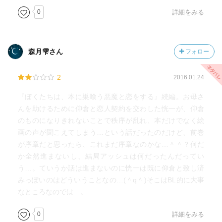
0
詳細をみる
森月雫さん
フォロー
2
2016.01.24
『ぼくたちは、本に巣喰う悪魔と恋をする』続編。お母さ
んを助けるために仰倉と恋人契約を交わした恍一が、仰倉
のものになりきれないことで秩序が乱れ、本だけでなく絵
画の声が聞こえてしまう…という話だったのだけど、前巻
が序章だと思ったら、これまだ序章なのかな…＾＾？何だ
か全然進まないし、結局アッシュは何だったんだってい
う…。ていうか話は進まないのに恍一は既に仰倉と致し済
みっぽいのはどういうことなの…(＾q＾)そこはBL的に大事
なところなのでは…。
0
詳細をみる