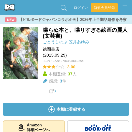
ログイン
新規会員登録
【ビルボードジャパンコラボ企画】2026年上半期話題作を考察
NEW
喋らぬ本と、喋りすぎる絵画の麗人
(文芸書)
ごとうしのぶ
笠井あゆみ
徳間書店
(2015.09.29)
ISBN・EAN:
9784198640255
3.00
本棚登録:
37
人
感想:
3
件
本棚に登録する
Amazon
詳細ページへ