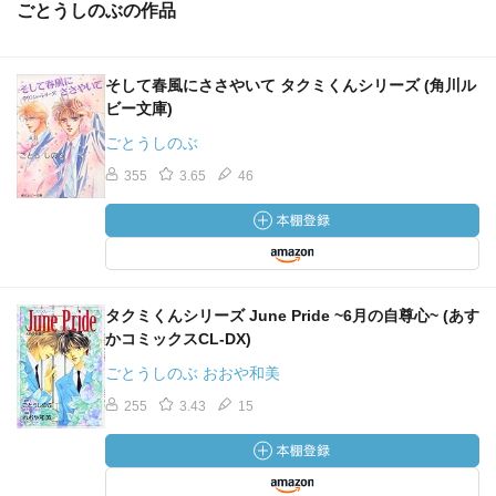
ごとうしのぶの作品
そして春風にささやいて タクミくんシリーズ (角川ル
ビー文庫)
ごとうしのぶ
355
3.65
46
タクミくんシリーズ June Pride ~6月の自尊心~ (あす
かコミックスCL-DX)
ごとうしのぶ おおや和美
255
3.43
15