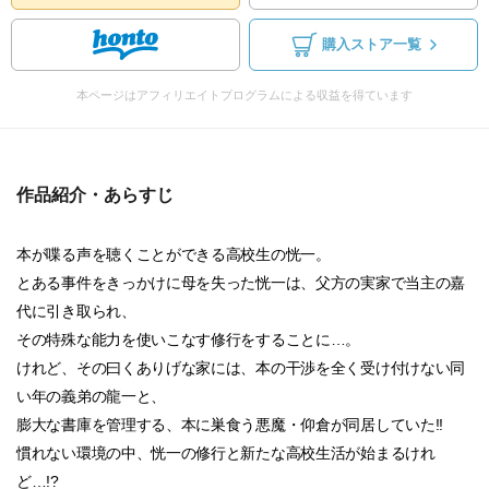
購入ストア一覧
本ページはアフィリエイトプログラムによる収益を得ています
作品紹介・あらすじ
本が喋る声を聴くことができる高校生の恍一。
とある事件をきっかけに母を失った恍一は、父方の実家で当主の嘉
代に引き取られ、
その特殊な能力を使いこなす修行をすることに…。
けれど、その曰くありげな家には、本の干渉を全く受け付けない同
い年の義弟の龍一と、
膨大な書庫を管理する、本に巣食う悪魔・仰倉が同居していた!!
慣れない環境の中、恍一の修行と新たな高校生活が始まるけれ
ど…!?