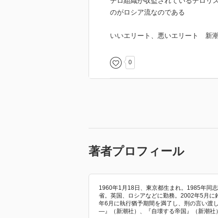
テロ組織が収監されているテロリ
のがロシア流なのである
いいエリート、悪いエリート 新
0
著者プロフィール
1960年1月18日、東京都生まれ。1985年
省。英国、ロシアなどに勤務。2002年5月に
年6月に執行猶予期間を満了し、刑の言い渡
―』（新潮社）、『自壊する帝国』（新潮社