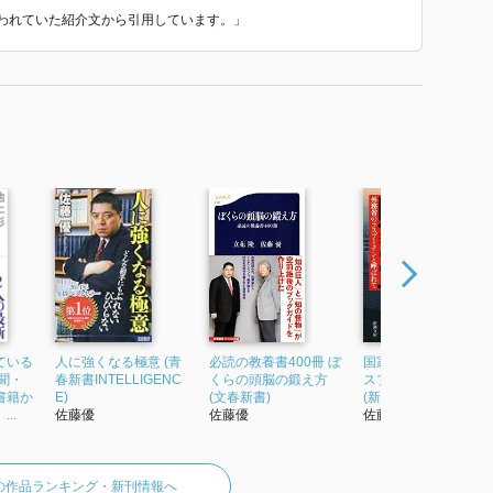
で使われていた紹介文から引用しています。」
ている
人に強くなる極意 (青
必読の教養書400冊 ぼ
国家の罠 外務省のラ
聞・
春新書INTELLIGENC
くらの頭脳の鍛え方
スプーチンと呼ばれ
書籍か
E)
(文春新書)
(新潮文庫)
..
佐藤優
佐藤優
佐藤優
の作品ランキング・新刊情報へ