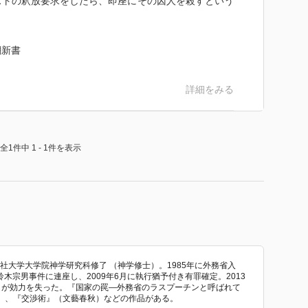
ストの釈放要求をしたら、即座にその囚人を殺すという
潮新書
詳細をみる
全1件中 1 - 1件を表示
同志社大学大学院神学研究科修了 （神学修士）。1985年に外務省入
鈴木宗男事件に連座し、2009年6月に執行猶予付き有罪確定。2013
しが効力を失った。『国家の罠―外務省のラスプーチンと呼ばれて
）、『交渉術』（文藝春秋）などの作品がある。