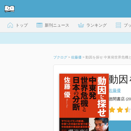
トップ
新刊ニュース
ランキング
ブ
ブクログ
>
佐藤優
>
動因を探せ 中東発世界危機
動因
佐藤優
徳間書店
(2