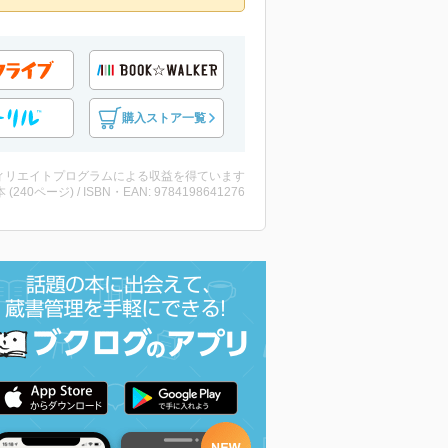
購入ストア一覧
ィリエイトプログラムによる収益を得ています
・本 (240ページ) / ISBN・EAN: 9784198641276