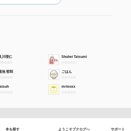
及川理仁
Shuhei Tatsumi
菊池 哲郎
ごはん
atsuh
mrteoxx
本を探す
ようこそブクログへ
サポート