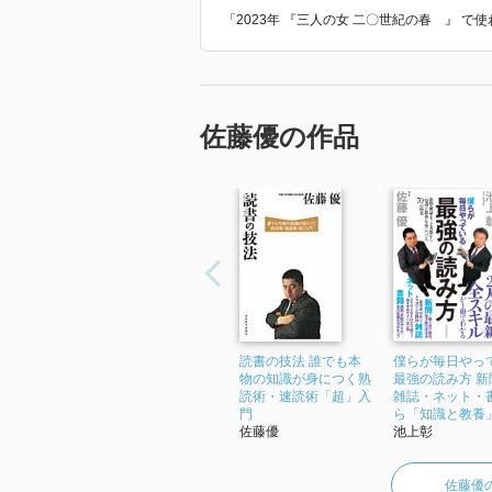
「2023年 『三人の女 二〇世紀の春 』 
佐藤優の作品
読書の技法 誰でも本
僕らが毎日やっ
物の知識が身につく熟
最強の読み方 新
読術・速読術「超」入
雑誌・ネット・
門
ら「知識と教養」.
佐藤優
池上彰
佐藤優