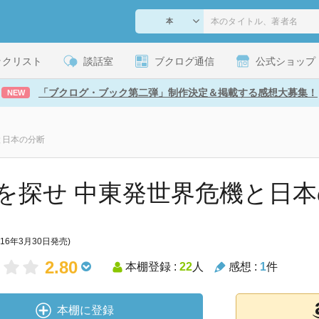
ックリスト
談話室
ブクログ通信
公式ショップ
「ブクログ・ブック第二弾」制作決定＆掲載する感想大募集！
NEW
と日本の分断
を探せ 中東発世界危機と日
016年3月30日発売)
2.80
本棚登録 :
22
人
感想 :
1
件
本棚に登録