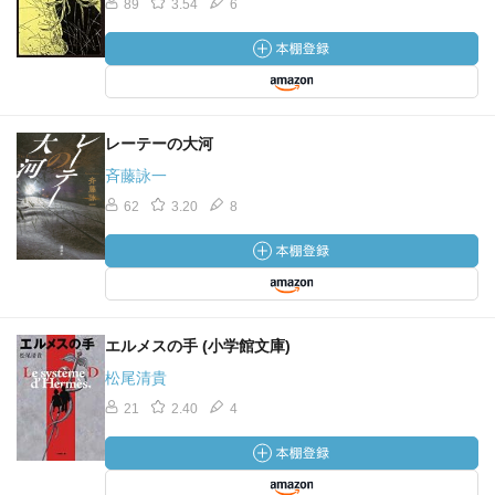
89
3.54
6
レーテーの大河
斉藤詠一
62
3.20
8
エルメスの手 (小学館文庫)
松尾清貴
21
2.40
4