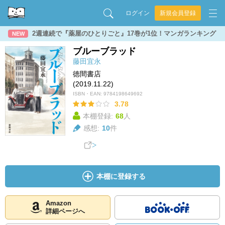
ログイン
新規会員登録
2週連続で『薬屋のひとりごと』17巻が1位！マンガランキング
NEW
ブルーブラッド
藤田宜永
徳間書店
(2019.11.22)
ISBN・EAN:
9784198649692
3.78
本棚登録:
68
人
感想:
10
件
本棚に登録する
Amazon
詳細ページへ