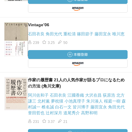
Vintage’06
石田衣良 角田光代 重松清 篠田節子 藤田宜永 唯川恵
239
3.25
50
作家の履歴書 21人の人気作家が語るプロになるため
の方法 (角川文庫)
阿川佐和子 石田衣良 江國香織 大沢在昌 荻原浩 北方
謙三 北村薫 夢枕獏 小池真理子 朱川湊人 桜庭一樹 森
村誠一 椎名誠 白石一文 皆川博子 藤田宜永 角田光代
誉田哲也 辻村深月 道尾秀介 高野和明
231
3.37
21