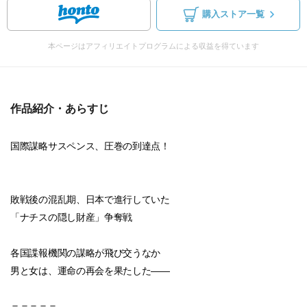
購入ストア一覧
本ページはアフィリエイトプログラムによる収益を得ています
作品紹介・あらすじ
国際謀略サスペンス、圧巻の到達点！
敗戦後の混乱期、日本で進行していた
「ナチスの隠し財産」争奪戦
各国諜報機関の謀略が飛び交うなか
男と女は、運命の再会を果たした――
＝＝＝＝＝