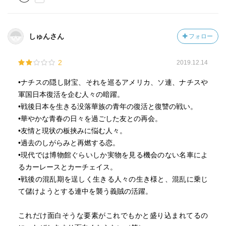
しゅんさん
フォロー
2
2019.12.14
•ナチスの隠し財宝、それを巡るアメリカ、ソ連、ナチスや
軍国日本復活を企む人々の暗躍。
•戦後日本を生きる没落華族の青年の復活と復讐の戦い。
•華やかな青春の日々を過ごした友との再会。
•友情と現状の板挟みに悩む人々。
•過去のしがらみと再燃する恋。
•現代では博物館ぐらいしか実物を見る機会のない名車によ
るカーレースとカーチェイス。
•戦後の混乱期を逞しく生きる人々の生き様と、混乱に乗じ
て儲けようとする連中を襲う義賊の活躍。
これだけ面白そうな要素がこれでもかと盛り込まれてるの