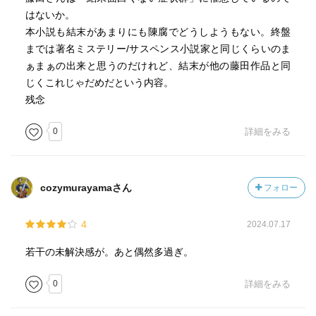
はないか。
本小説も結末があまりにも陳腐でどうしようもない。終盤
までは著名ミステリー/サスペンス小説家と同じくらいのま
ぁまぁの出来と思うのだけれど、結末が他の藤田作品と同
じくこれじゃだめだという内容。
残念
0
詳細をみる
cozymurayamaさん
フォロー
4
2024.07.17
若干の未解決感が。あと偶然多過ぎ。
0
詳細をみる