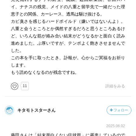
イ、ナチスの残党、メイドの八重と留学先で一緒だった理
恵子との関係、カーレース、透馬は駆け抜ける。
カビ臭さを感じるハードボイルド（嫌いではないんよ）。
八重と会うところとか偶然すぎるだろと思うところあるけ
ど、いろんな筋が絡み合い結末がどうなるかと面白く読み
進めました。ぶ厚いですが、テンポよく飽きさせませんで
した。
この本を手に取ったとき、訃報が。心からご冥福をお祈り
します。
もう読めなくなるのが残念ですね。
11
詳細をみる
キタモトスターさん
フォロー
2025.06.02
藤田さんは「結末面白くない症状群」に罹患しているので