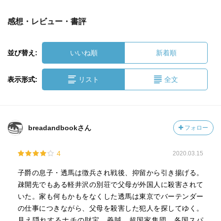
感想・レビュー・書評
並び替え:
いいね順
新着順
表示形式:
リスト
全文
breadandbookさん
フォロー
4
2020.03.15
子爵の息子・透馬は徴兵され戦後、抑留から引き揚げる。
疎開先でもある軽井沢の別荘で父母が外国人に殺害されて
いた。家も何もかもをなくした透馬は東京でバーテンダー
の仕事につきながら、父母を殺害した犯人を探してゆく。
見え隠れするナチの財宝、義賊、超国家集団、各国スパ