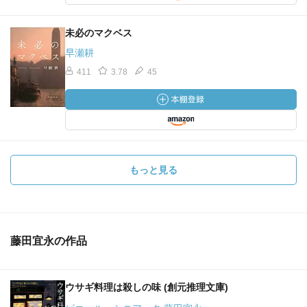
未必のマクベス
早瀬耕
411
3.78
45
もっと見る
藤田宜永の作品
ウサギ料理は殺しの味 (創元推理文庫)