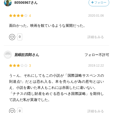
80506967さん
フォロー
4
2020.01.06
面白かった。映画を観ているような展開だった。
0
詳細をみる
居眠狂四郎さん
フォロー不許可
3
2019.12.22
う～ん、それにしてもこの小説が「国際謀略サスペンスの
到達点!」だとは恐れ入る。本を売らんが為の惹句とはい
え、小説を書いた本人もこれには赤面したに違いない。
「ナチスの隠し財産をめぐる恐るべき国際謀略」を期待し
て読んだ私が莫迦でした。
0
詳細をみる