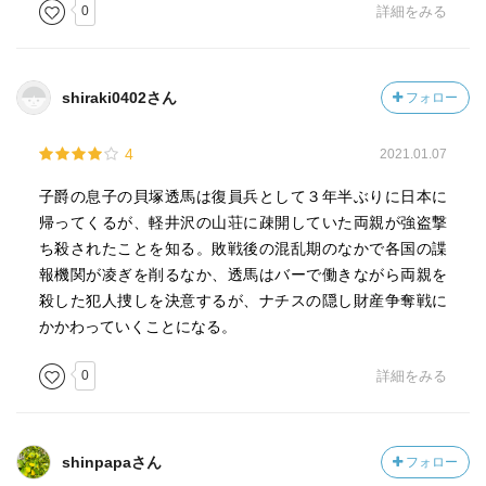
0
詳細をみる
shiraki0402さん
フォロー
4
2021.01.07
子爵の息子の貝塚透馬は復員兵として３年半ぶりに日本に
帰ってくるが、軽井沢の山荘に疎開していた両親が強盗撃
ち殺されたことを知る。敗戦後の混乱期のなかで各国の諜
報機関が凌ぎを削るなか、透馬はバーで働きながら両親を
殺した犯人捜しを決意するが、ナチスの隠し財産争奪戦に
かかわっていくことになる。
0
詳細をみる
shinpapaさん
フォロー