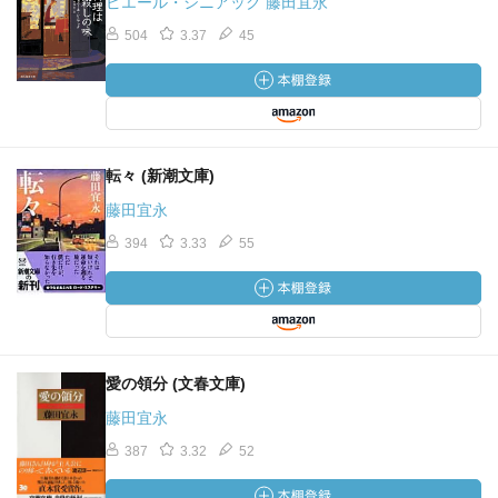
ピエール・シニアック 藤田宜永
504
3.37
45
転々 (新潮文庫)
藤田宜永
394
3.33
55
愛の領分 (文春文庫)
藤田宜永
387
3.32
52