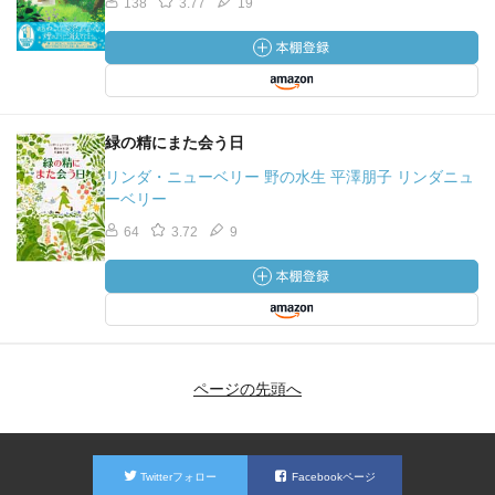
138
3.77
19
緑の精にまた会う日
リンダ・ニューベリー 野の水生 平澤朋子 リンダニュ
ーベリー
64
3.72
9
ページの先頭へ
Twitterフォロー
Facebookページ