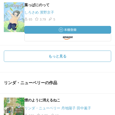
葉っぱにのって
しろさめ 濱野京子
65
3.79
5
もっと見る
リンダ・ニューベリーの作品
煙のように消えるねこ
リンダ・ニューベリー 丹地陽子 田中薫子