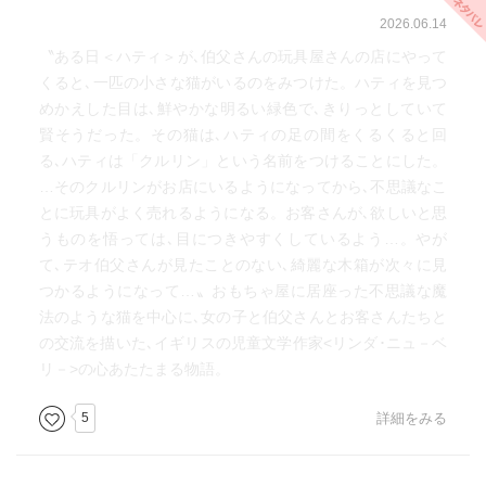
2026.06.14
〝ある日＜ハティ＞が､伯父さんの玩具屋さんの店にやって
くると､一匹の小さな猫がいるのをみつけた。ハティを見つ
めかえした目は､鮮やかな明るい緑色で､きりっとしていて
賢そうだった。その猫は､ハティの足の間をくるくると回
る､ハティは「クルリン」という名前をつけることにした。
…そのクルリンがお店にいるようになってから､不思議なこ
とに玩具がよく売れるようになる。お客さんが､欲しいと思
うものを悟っては､目につきやすくしているよう…。やが
て､テオ伯父さんが見たことのない､綺麗な木箱が次々に見
つかるようになって…〟おもちゃ屋に居座った不思議な魔
法のような猫を中心に､女の子と伯父さんとお客さんたちと
の交流を描いた､イギリスの児童文学作家<リンダ･ニュ－ベ
リ－>の心あたたまる物語。
5
詳細をみる