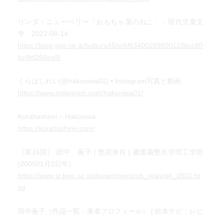
ゴロとのども鳴らしながら、私の足と野良の体がちょっと
擦れ合う、あの感じ！
リンダ・ニューベリー「おもちゃ屋のねこ」 - 現代児童文
もう、たまらなく可愛い、至福の時間です。
学 2022-08-14
https://blog.goo.ne.jp/buburu45/e/6f63400289800110bcc80
bc9fd260ee9/
くらはしれい(@hakoniwa01) • Instagram写真と動画
https://www.instagram.com/hakoniwa01/
Kurahashirei – Hakoniwa
https://kurahashirei.com/
［第16回］ 田中 薫子 | 塾員来往 | 慶應義塾大学理工学部
(200501月2日年)
https://www.st.keio.ac.jp/departments/ob_relay/ob_0501.ht
ml
田中薫子（作品一覧・著者プロフィール） | 絵本ナビ：レビ