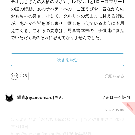
テオおじさんの人柄の良さや、｢バジル｣と｢ローズマリー｣
の謎の行動、女の子ハティへの、ごほうびや、昔ながらの
おもちゃの良さ、そして、クルリンの気ままに見える行動
が、あたかも皆を楽しませ、癒しを与えているようにも思
えてくる、これらの要素は、児童書本来の、子供達に喜ん
でいただく為のそれに思えてなりませんでした。
そして、クルリン自身にとっての幸せとは何か？
それの大切さも対等に捉えているのは、長年にわたって、
続きを読む
動物愛護活動を続けている、著者の思いを垣間見た気がい
たしましたし、本書より以前に書かれた、｢氷のねこ｣、｢ま
26
詳細をみる
ぼろしのねこ｣、｢名前がふたつあるねこ｣のお話も、読んで
みたくなりました(日本版の発売を待ってます)。
猫丸(nyancomaru)さん
フォロー不許可
それから、クルリンの、足の間をくるり、くるりと八の字
を描くように回り始める動き、読んで思わず、私も野良に
2022.05.09
されたことを思い出しました。
ほんよんだよ「おもちゃ屋のねこ」｜もとやままさこ 2022
年7月3日
さらに、おしりを高くして、しっぽをぴんと立てて、ゴロ
https://note.com/kotkotri/n/n3136dc4463f9