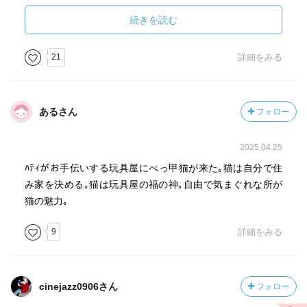
ュー・通販
https://www.ehonnavi.net/author.asp?n=13975
続きを読む
おもちゃ屋のねこ - 徳間書店
21
詳細をみる
https://www.tokuma.jp/book/b605615.html
あるさん
フォロー
2025.04.25
ﾊﾃｨがお手伝いする玩具屋にべっ甲猫が来た｡猫は自分で住
み家を決める｡猫は玩具屋の福の神｡自由で気まぐれな所が
猫の魅力｡
9
詳細をみる
cinejazz0906さん
フォロー