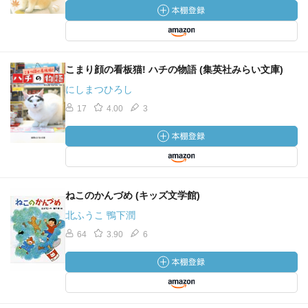
こまり顔の看板猫! ハチの物語 (集英社みらい文庫)
にしまつひろし
17
4.00
3
ねこのかんづめ (キッズ文学館)
北ふうこ 鴨下潤
64
3.90
6