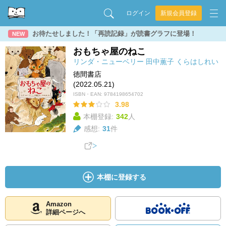
ログイン
新規会員登録
お待たせしました！「再読記録」が読書グラフに登場！
NEW
おもちゃ屋のねこ
リンダ・ニューベリー
田中薫子
くらはしれい
徳間書店
(2022.05.21)
ISBN・EAN:
9784198654702
3.98
本棚登録:
342
人
感想:
31
件
本棚に登録する
Amazon
詳細ページへ