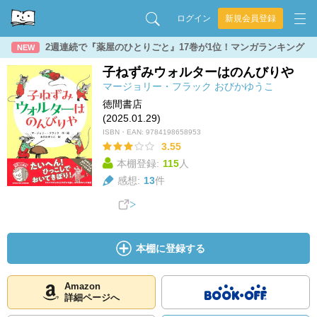
ログイン
新規会員登録
2週連続で『薬屋のひとりごと』17巻が1位！マンガランキング
NEW
子ねずみウォルターはのんびりや
マージョリー・フラック
おびかゆうこ
徳間書店
(2025.01.29)
ISBN・EAN:
9784198658953
3.55
本棚登録:
115
人
感想:
13
件
本棚に登録する
Amazon
詳細ページへ