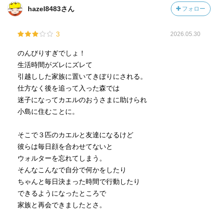
ジに抵抗を感じたのです。
hazel8483さん
フォロー
はじめはちょっとナンセンスで期待しただけにがっかりし
3
2026.05.30
ました。
「ウィリアムの子ねこ」が良かっただけに、この教科書的
のんびりすぎでしょ！
な終わりがとっても悔しいです。
生活時間がズレにズレて
引越しした家族に置いてきぼりにされる。
仕方なく後を追って入った森では
迷子になってカエルのおうさまに助けられ
小島に住むことに。
そこで３匹のカエルと友達になるけど
彼らは毎日顔を合わせてないと
ウォルターを忘れてしまう。
そんなこんなで自分で何かをしたり
ちゃんと毎日決まった時間で行動したり
できるようになったところで
家族と再会できましたとさ。