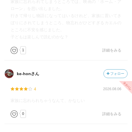
ところが、ウォルターはナントそこで、自立を始めるので
家族に忘れられてしまうところでは、映画の「ホーム・ア
す。
ローン」を思い出しました。
行きて帰りし物語になってはいるけれど、家族に置いてき
なんとか自分で家を建て、食べ物を探し、ついには、物忘
ぼりにされてしまうところ、物忘れがひどすぎるカエルの
れのひどいカエルたち相手に学校を始めます。
ところに不安を感じました。
そして、寒い季節になり、自分のコートとカエルたちの服
子どもは楽しんで読むのかな？
を手に入れに、ネズミ村を知っているカメに連れられて故
1
詳細をみる
郷へと戻るのでした。
故郷で勉強し直したウォルターは、「超できる子」になっ
てしまいます。
そして、どうせ何を教えても忘れてしまうカエルたちにさ
ke-honさん
フォロー
え、ちゃんとしたことを教えようと頑張るのでした。
4
2026.08.06
良いのかもしれませんが、私はこれが一番残念でした。
ゆっくりさんだと家族から忘れられ捨てられてしまったウ
家族に忘れられちゃうなんて、かなしい
ォルター、
0
詳細をみる
頑張り屋さんになったら、家族から認められてネズミ島に
まで遊びに来てもらえる。
この、できる子になれば応援してもらえるというメッセー