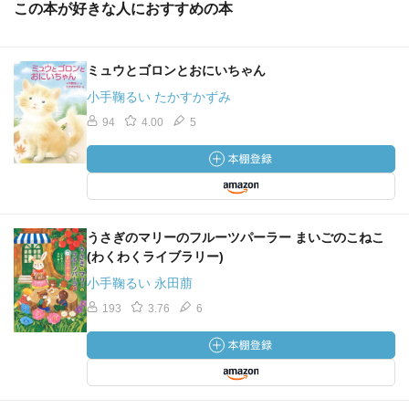
この本が好きな人におすすめの本
ミュウとゴロンとおにいちゃん
小手鞠るい たかすかずみ
94
4.00
5
うさぎのマリーのフルーツパーラー まいごのこねこ
(わくわくライブラリー)
小手鞠るい 永田萠
193
3.76
6