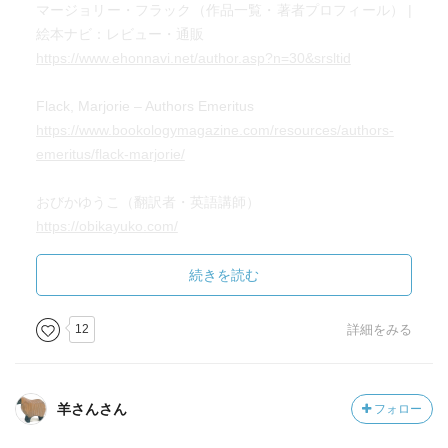
マージョリー・フラック（作品一覧・著者プロフィール） |
絵本ナビ：レビュー・通販
https://www.ehonnavi.net/author.asp?n=30&srsltid
Flack, Marjorie – Authors Emeritus
https://www.bookologymagazine.com/resources/authors-
emeritus/flack-marjorie/
おびかゆうこ（翻訳者・英語講師）
https://obikayuko.com/
子ねずみウォルターはのんびりや - 徳間書店
続きを読む
https://www.tokuma.jp/book/b657034.html
12
詳細をみる
羊さんさん
フォロー