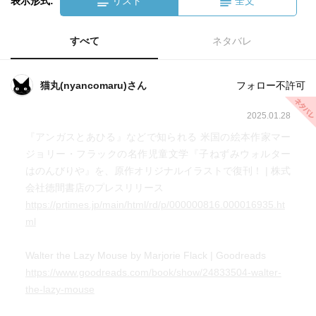
表示形式:
リスト
全文
すべて
ネタバレ
猫丸(nyancomaru)さん
フォロー不許可
2025.01.28
『アンガスとあひる』などで知られる 米国の絵本作家マー
ジョリー・フラックの名作児童文学『子ねずみウォルター
はのんびりや』を、原作オリジナルイラストで復刊！ | 株式
会社徳間書店のプレスリリース
https://prtimes.jp/main/html/rd/p/000000816.000016935.ht
ml
Walter the Lazy Mouse by Marjorie Flack | Goodreads
https://www.goodreads.com/book/show/24833504-walter-
the-lazy-mouse