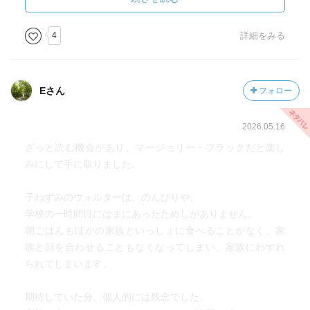
4
詳細をみる
******* ここからはネタバレ *******
Eさん
フォロー
最初はとってもナンセンス要素があって、楽しいお話の予
2026.05.16
感でした。
(これが現実だとしたら恐ろしいネグレクトになります
ざっと読む機会があり、マージョリー・フラックだと楽し
が……)
みにして手に取りました。
谷川俊太郎さんの「ゆっくりゆきちゃん」を思い出しまし
子ねずみのウォルターは、のんびりや。
た。
学校の一時間目にはまにあったためしがありません。
朝ごはんもほかの家族といっしょに食べることがなく、家
ゆきちゃんと違ってウォルターは家族に忘れられてしまっ
族と顔を合わせることもなくなってしまい、家族にわすれ
て可哀想だけれど、それでもその姿がコミカルでかわいい
られてしまいます。
と思えました。
期待していた分、個人的には残念でした。