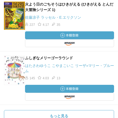
火よう日のごちそうはひきがえる (ひきがえる とんだ
大冒険シリーズ 1)
佐藤凉子 ラッセル・E.エリクソン
227
4.17
35
ふしぎなメリーゴーラウンド
はたさわゆうこ こやまこいこ リーザ=マリー・ブルー
ム
145
4.03
13
もっと見る