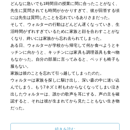
どんなに急いでも1時間目の授業に間に合ったことがなく、
先生に質問されても時間がかかりすぎて、彼が回答する頃
には先生は質問したことを忘れているありさまだった。
そして、ウォルターの行動はどんどん遅くなっていき、生
活時間がずれすぎているために家族と顔を合わすことがな
くなり、終いには家族から忘れ去られてしまった。
ある日、ウォルターが学校から帰宅して何か食べようとキ
ッチンに向かうと、キッチンには家具も調理器具も食べ物
もなかった。自分の部屋に言ってみると、ベッドも椅子も
服もない。
家族は彼のことを忘れて引っ越してしまったのた。
ウォルターは家族を探しに駆け出し、深い森の中に迷い込
んでしまう。もう7ネズミ村もわからなくなってしまい泣き
出したウォルターは、誰かの歌声を耳にする。声の主を確
認すると、それは彼が生まれてから見たこともない生き物
だった。
家族に忘れられるほどののんびり屋の末ネズミが、困難の
末成長するファンタジー。
続きを読む