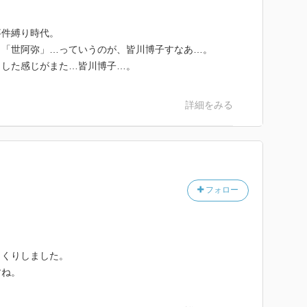
事件縛り時代。
」「世阿弥」…っていうのが、皆川博子すなあ…。
りした感じがまた…皆川博子…。
詳細をみる
フォロー
っくりしました。
すね。