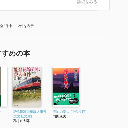
詳細をみる
全2件中 1 - 2件を表示
すすめの本
シ
能登花嫁列車殺人事件
漂泊の楽人 (中公文庫)
(光文社文庫)
内田康夫
西村京太郎