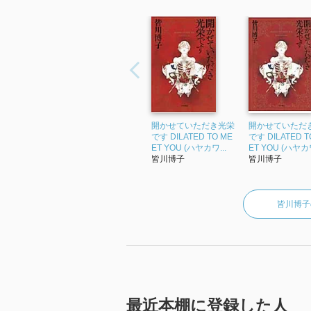
開かせていただき光栄
開かせていただ
です DILATED TO ME
です DILATED T
ET YOU (ハヤカワ...
ET YOU (ハヤカワ
皆川博子
皆川博子
皆川博子
最近本棚に登録した人