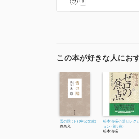
0
この本が好きな人にお
雪の階 (下) (中公文庫)
松本清張小説セレク
奥泉光
ョン (第3巻)
松本清張