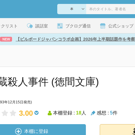
ックリスト
談話室
ブクログ通信
公式ショップ
【ビルボードジャパンコラボ企画】2026年上半期話題作を考察
NEW
蔵殺人事件 (徳間文庫)
993年12月15日発売)
3.00
本棚登録 :
18
人
感想 :
5
件
本棚に登録