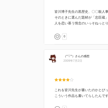
皆川博子先生の黒歴史、〇〇殺人
そのときに選んだ題材が「忠臣蔵
人を恋い慕う情念のいっそねっと
0
（^▽^）
さん
の感想
2009年7月2日
これを皆川先生が書いたのかとび
こういう作品も書いてらしたんで