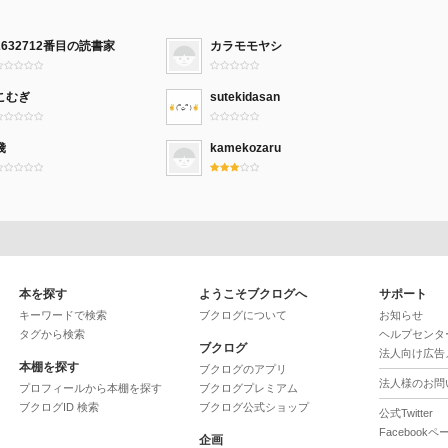
2632712番目の読書家
カラモモヤシ
こむぎ
sutekidasan
餞
kamekozaru
本を探す
ようこそブクログへ
サポート
キーワードで検索
ブクログについて
お知らせ
タグから検索
ヘルプセンタ
ブクログ
法人向け広告
本棚を探す
ブクログのアプリ
法人様のお問
プロフィールから本棚を探す
ブクログプレミアム
ブクログID 検索
ブクログ公式ショップ
公式Twitter
Facebookペ
企画