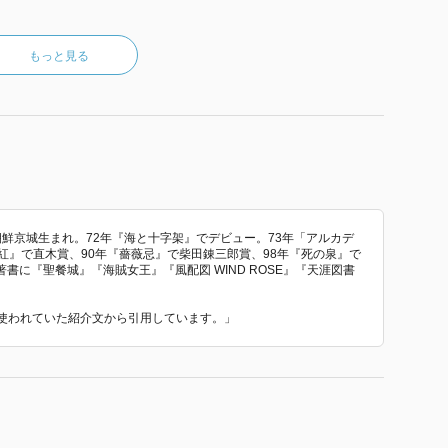
もっと見る
朝鮮京城生まれ。72年『海と十字架』でデビュー。73年「アルカデ
紅』で直木賞、90年『薔薇忌』で柴田錬三郎賞、98年『死の泉』で
に『聖餐城』『海賊女王』『風配図 WIND ROSE』『天涯図書
 で使われていた紹介文から引用しています。」