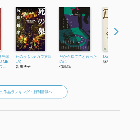
き光栄
死の泉 (ハヤカワ文庫
だから捨ててと言った
Day to Day
O ME
JA)
のに
講談社
...
皆川博子
似鳥鶏
の作品ランキング・新刊情報へ