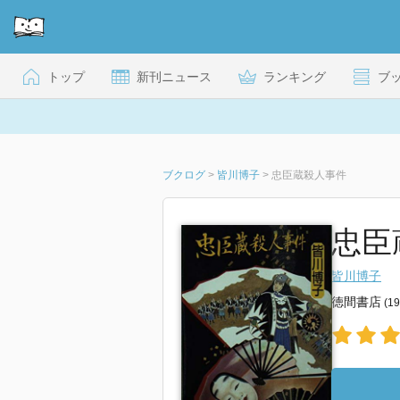
トップ
新刊ニュース
ランキング
ブ
ブクログ
>
皆川博子
>
忠臣蔵殺人事件
忠臣
皆川博子
徳間書店
(1