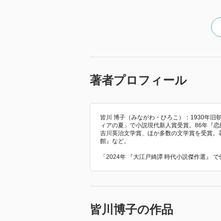
著者プロフィール
皆川 博子（みながわ・ひろこ）：1930年旧
ィアの夏」で小説現代新人賞受賞。86年『恋
吉川英治文学賞、ほか多数の文学賞を受賞。著書
館』など。
「2024年 『大江戸綺譚 時代小説傑作選』
皆川博子の作品