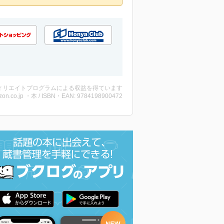
ィリエイトプログラムによる収益を得ています
on.co.jp ・本 / ISBN・EAN: 9784198900472