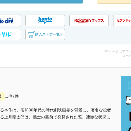
購入ストア一覧
本ページはアフ
Amaz
郎
...他7件
る本作は、昭和30年代の時代劇映画界を背景に、著名な役者
る上月龍太郎は、義士の墓前で発見された際、凄惨な状況に