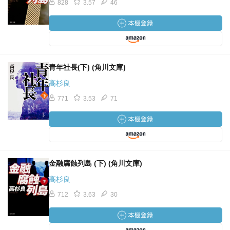
828
3.57
46
青年社長(下) (角川文庫)
高杉良
771
3.53
71
金融腐蝕列島 (下) (角川文庫)
高杉良
712
3.63
30