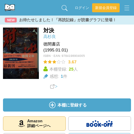
ログイン
新規会員登録
お待たせしました！「再読記録」が読書グラフに登場！
NEW
対決
高杉良
徳間書店
(1995.01.01)
ISBN・EAN:
9784198904005
3.67
本棚登録:
25
人
感想:
1
件
本棚に登録する
Amazon
詳細ページへ