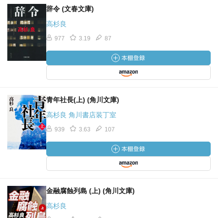
辞令 (文春文庫)
高杉良
977
3.19
87
青年社長(上) (角川文庫)
高杉良 角川書店装丁室
939
3.63
107
金融腐蝕列島 (上) (角川文庫)
高杉良