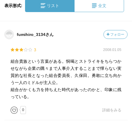
表示形式:
リスト
全文
fumihiro_3134さん
フォロー
3
2008.01.05
組合貴族という言葉がある。恫喝とストライキをちらつか
せながら企業の隅々まで人事介入することまで憚らない実
質的な社長となった組合委員長、久保田。勇敢に立ち向か
う一人のミドルが主人公。
組合がかくも力を持ちえた時代があったのかと、印象に残
っている。
0
詳細をみる