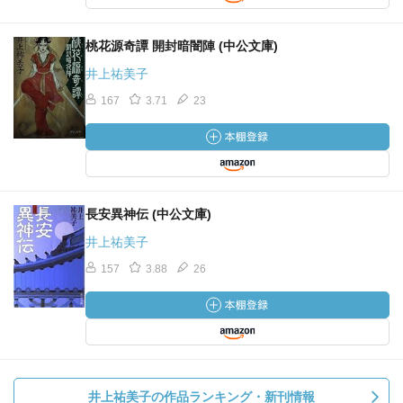
桃花源奇譚 開封暗闇陣 (中公文庫)
井上祐美子
167
3.71
23
長安異神伝 (中公文庫)
井上祐美子
157
3.88
26
井上祐美子の作品ランキング・新刊情報