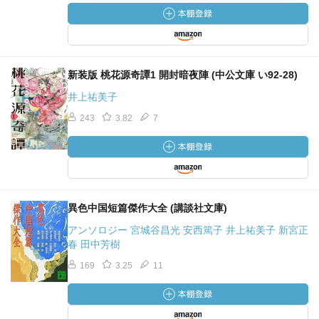
新装版 桃花源奇譚1 開封暗夜陣 (中公文庫 い92-28)
井上祐美子
243
3.82
7
異色中国短篇傑作大全 (講談社文庫)
アンソロジー 宮城谷昌光 安西篤子 井上祐美子 新宮正
春 田中芳樹
169
3.25
11