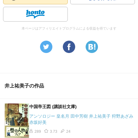
本ページはアフィリエイトプログラムによる収益を得ています
井上祐美子の作品
中国帝王図 (講談社文庫)
アンソロジー 皇名月 田中芳樹 井上祐美子 狩野あざみ
赤坂好美
289
3.73
24