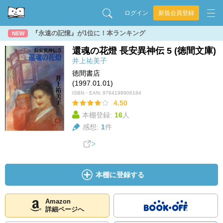
ログイン
新規会員登録
『永遠の記憶』が1位に！本ランキング
NEW
還魂の花燈 長安異神伝 5 (徳間文庫)
井上祐美子
徳間書店
(1997.01.01)
ISBN・EAN:
9784198906184
4.50
本棚登録:
16
人
感想:
1
件
本棚に登録する
Amazon
詳細ページへ