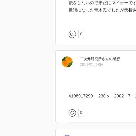
伝をしないので未だにマイナーで
世話になった青木氏でしたが夭折
ように見ていたのでしょうか。
以下は気になったポイントです。
0
・相互会社の最大の特徴は、保険
る、保険は多数の者が金額を出捐
二次元研究所
さん
の感想
定されている（ｐ３４）
2011年1月8日
・保険会社の社員＝契約者は２０
催して、相互会社最高意思決定機
4198917299 230ｐ 2002・7
・生命保険の営業職員の多くは、
給を貰う契約である（ｐ４３）
0
・２０００年に生保保険営業職員
人は１４．５万人（ｐ５４）