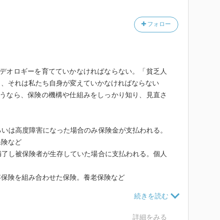
書いてあるのは、手付かずの人脈を持っているから（ｐ
フォロー
併発してそれが原因で死亡した場合、がん保険に入って
ｐ９０）
イデオロギーを育てていかなければならない。「貧乏人
自分が勉強して、「自分の考え方、求めているもの」を
ら、それは私たち自身が変えていかなければならない
くれる営業マンを選ぶべき（ｐ１６３）
思うなら、保険の機構や仕組みをしっかり知り、見直さ
契約した保険金よりも少ない金額しか貰えないのは、責
の例では、東邦、千代田生命が１０％、協栄生命が８％
いは高度障害になった場合のみ保険金が支払われる。
保険など
了し被保険者が生存していた場合に支払われる。個人
０００万円、それを過ぎたら２００万円だけを生涯保障
（ｐ１７６）
保険を組み合わせた保険。養老保険など
体を信用することが間違っている
る納める全期型と、１０年といった一定期間毎に更新し
。自分のケツは自分で拭かないといけない
まず間違いなく損をする、満期までの総支払額を比較す
月初から月末までに6万数千円を超えた場合、社会保険
詳細をみる