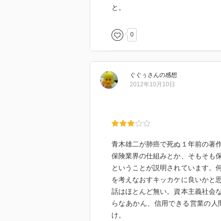
と。
0
ぐぐぅ
さん
の感想
2012年10月10日
青木雄二が肺癌で死ぬ１年前の著
保険業界の仕組みとか、そもそも
ということが説明されています。
を考えなおすキッカケに良いかと
話はほとんど無い。資本主義社会
らなあかん、信用できる営業の人
け。