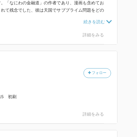
す。「なにわの金融道」の作者であり、漫画も含めてお
されて残念でした、彼は天国でサブプライム問題をどの
詳細をみる
契約者を「客」ではなく、「社員」とみなしている点あ
し、そこから事故に遭遇した者に金銭を支払う制度と規
フォロー
万人程度いるので、総会の代わりに「社員総代会」を開
関としている（ｐ３５）
・15 初刷
生命保険会社と個人事業主として雇用契約を結ぶ、歩合
詳細をみる
として登録した人は約１２．９万人、同年業務停止した