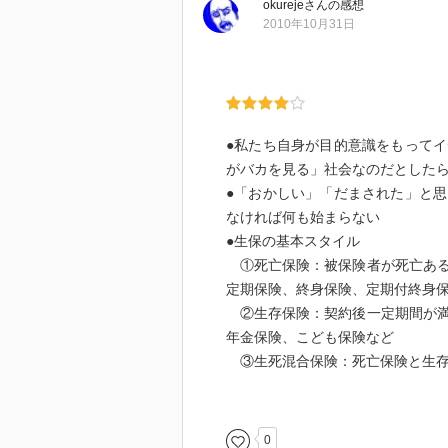
okureje
さん
の感想
・保険会社に「未経験者歓迎」と
2010年10月31日
６１）
・癌の闘病中に、癌以外の病気を
いても保険がでるとは限らない（
●私たち自身が目的意識をもって
・自分に合った保険と出会うには
がバカを見る」社会なのだとした
知った上で適した保険を提案して
●「おかしい」「だまされた」と
なければ何も始まらない
・保険会社が破綻した場合に当初
●生保の基本スタイル
任準備金が削減されるから、過去
①死亡保険：被保険者が死亡ある
削減であった（ｐ１７４）
定期保険、終身保険、定期付終身
②生存保険：契約後一定期間が満
・６０歳や６５歳までに死ねば５
年金保険、こども保険など
するのが、定期付終身保険である
③生死混合保険：死亡保険と生存
●イメージなんて幻。そんなもの自
・保険には一定額の保険料を収め
●この国はまがりなりにも資本主義
ていく更新型があるが、更新型は
●高額医療補助：入院費、治療費が
0