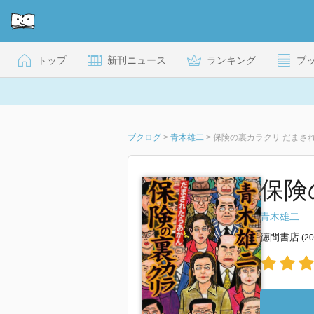
トップ
新刊ニュース
ランキング
ブ
ブクログ
>
青木雄二
>
保険の裏カラクリ だまさ
保険
青木雄二
徳間書店
(2