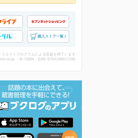
購入ストア一覧
ィリエイトプログラムによる収益を得ています
on.co.jp ・本 / ISBN・EAN: 9784198917296