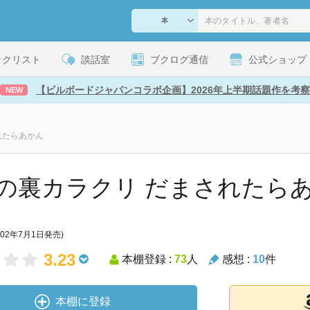
ックリスト
談話室
ブクログ通信
公式ショップ
【ビルボードジャパンコラボ企画】2026年上半期話題作を考察
NEW
れたらあかん
の裏カラクリ だまされたら
002年7月1日発売)
3.23
本棚登録 :
73
人
感想 :
10
件
本棚に登録