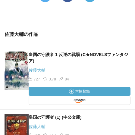
佐藤大輔の作品
皇国の守護者 1 反逆の戦場 (C★NOVELSファンタジ
ア)
佐藤大輔
727
3.78
84
皇国の守護者 (1) (中公文庫)
佐藤大輔