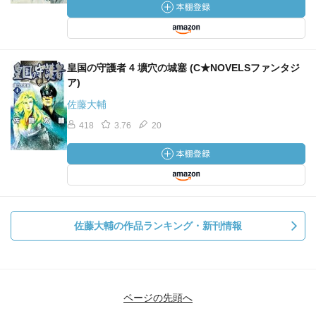
皇国の守護者 4 壙穴の城塞 (C★NOVELSファンタジ
ア)
佐藤大輔
418
3.76
20
佐藤大輔の作品ランキング・新刊情報
ページの先頭へ