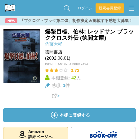
ログイン
新規会員登録
「ブクログ・ブック第二弾」制作決定＆掲載する感想大募集！
NEW
爆撃目標、伯林! レッドサン ブラッ
ククロス外伝 (徳間文庫)
佐藤大輔
徳間書店
(2002.08.01)
ISBN・EAN:
9784198917494
3.73
本棚登録:
42
人
感想:
1
件
本棚に登録する
Amazon
詳細ページへ