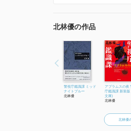
北林優の作品
警視庁鑑識課 ミッド
アブラムスの夜 
ナイトブルー
庁鑑識課 新装版 
北林優
文庫)
北林優
北林優