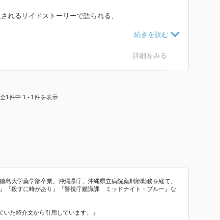
入されるサイドストーリーで語られる、
レオ。
には本筋とはまったくなんの関係もないときた。
詳細をみる
くさんしているんだろうけど、あまりに人物の動かし方
全1件中 1 - 1件を表示
ん。稲葉の最後のシーン、もっと見せ方もあろうに。
字を書くことは慣れているのだろうけど、
いのでは。
めのコマ以上の動きをしておらず、感情移入がまったく
。徳島大学薬学部卒業。沖縄県庁、沖縄県立病院薬剤部勤務を経て、
間』『殺すに時があり』『警視庁鑑識課 ミッドナイト・ブルー』な
われていた紹介文から引用しています。」