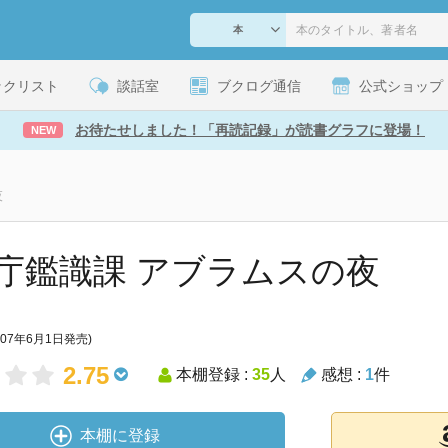
ックリスト
談話室
ブクログ通信
公式ショップ
お待たせしました！「再読記録」が読書グラフに登場！
NEW
夜
庁鑑識課 アブラムスの夜
007年6月1日発売)
2.75
本棚登録 :
35
人
感想 :
1
件
本棚に登録