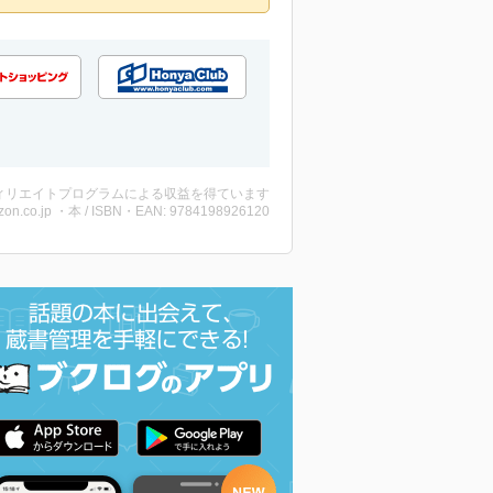
ィリエイトプログラムによる収益を得ています
on.co.jp ・本 / ISBN・EAN: 9784198926120