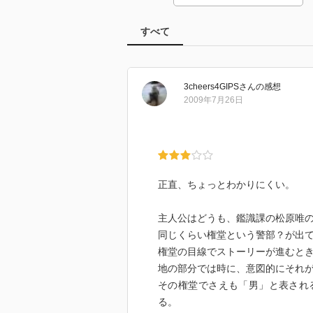
すべて
3cheers4GIPS
さん
の感想
2009年7月26日
正直、ちょっとわかりにくい。
主人公はどうも、鑑識課の松原唯
同じくらい権堂という警部？が出
権堂の目線でストーリーが進むと
地の部分では時に、意図的にそれ
その権堂でさえも「男」と表され
る。