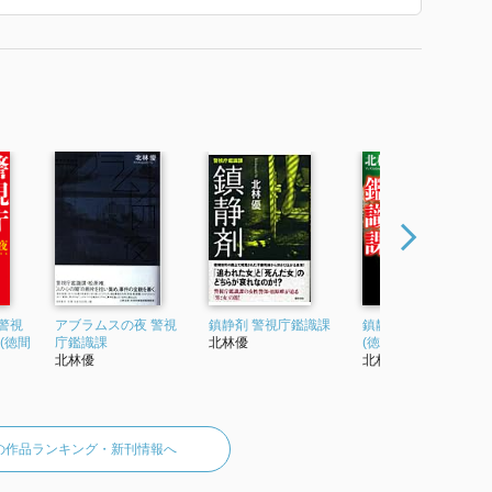
警視
アブラムスの夜 警視
鎮静剤 警視庁鑑識課
鎮静剤 警視庁鑑識課
(徳間
庁鑑識課
北林優
(徳間文庫)
北林優
北林優
の作品ランキング・新刊情報へ