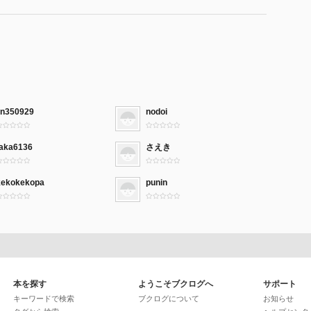
jin350929
nodoi
taka6136
さえき
kekokekopa
punin
本を探す
ようこそブクログへ
サポート
キーワードで検索
ブクログについて
お知らせ