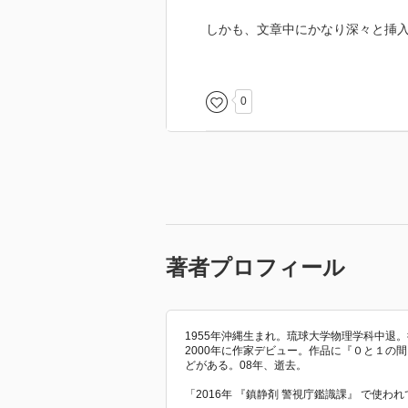
しかも、文章中にかなり深々と挿
唯の面倒を見ている13才の少年、
これがかなりちらほら出てくる割
0
うーん。
この作家さんは多分、調べ物をた
が雑。
唯と稲葉が別れるシーンで、あぜ
失礼ながらこの人は、論文とか文
正直、小説を書くには向いていな
著者プロフィール
登場人物がストーリーを進めるた
できなかった。
1955年沖縄生まれ。琉球大学物理学科中退
2000年に作家デビュー。作品に『０と１の
どがある。08年、逝去。
「2016年 『鎮静剤 警視庁鑑識課』 で使