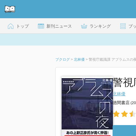
トップ
新刊ニュース
ランキング
ブ
ブクログ
>
北林優
>
警視庁鑑識課 アブラムスの
警視
北林優
徳間書店
(2