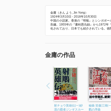
金庸（きん よう, Jin Yong）
1924年3月10日 - 2018年10月30日
中国の小説家。香港の『明報』とシンガポー
良鏞。1955年の『書剣恩仇録』から1972
化されており、日本でも紹介されている。徳
金庸の作品
射チョウ英雄伝(一)砂
秘曲 笑傲江湖(一
漠の覇者ジンギスカー
戮の序曲