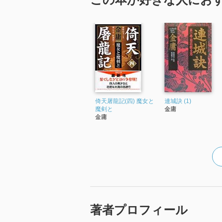
倚天屠龍記(四) 魔女と
連城訣 (1)
魔剣と
金庸
金庸
著者プロフィール