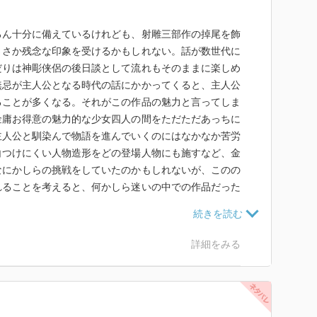
ろん十分に備えているけれども、射雕三部作の掉尾を飾
ささか残念な印象を受けるかもしれない。話が数世代に
だりは神彫侠侶の後日談として流れもそのままに楽しめ
無忌が主人公となる時代の話にかかってくると、主人公
ることが多くなる。それがこの作品の魅力と言ってしま
金庸お得意の魅力的な少女四人の間をただただあっちに
主人公と馴染んで物語を進んでいくのにはなかなか苦労
白つけにくい人物造形をどの登場人物にも施すなど、金
なにかしらの挑戦をしていたのかもしれないが、このの
れることを考えると、何かしら迷いの中での作品だった
しまう作品ではあった。
詳細をみる