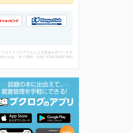
ィリエイトプログラムによる収益を得ています
on.co.jp ・本 / ISBN・EAN: 9784198927660