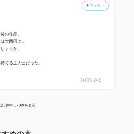
フォロー
最後の作品。
語は大団円に…
でしょうか。
の持てる主人公だった。
詳細をみる
全3件中 1 - 3件を表示
すすめの本