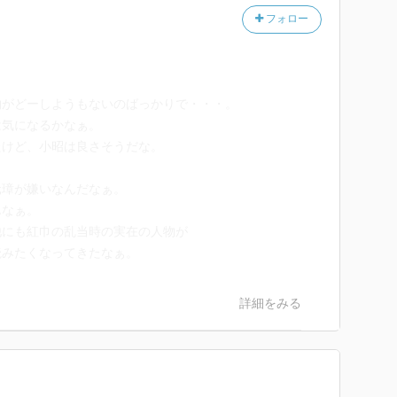
フォロー
物がどーしようもないのばっかりで・・・。
は気になるかなぁ。
たけど、小昭は良さそうだな。
元璋が嫌いなんだなぁ。
んなぁ。
他にも紅巾の乱当時の実在の人物が
読みたくなってきたなぁ。
詳細をみる