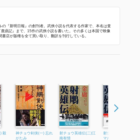
ルの『新明日報』の創刊者。武俠小説を代表する作家で、本名は査
年『鹿鼎記』まで、15作の武俠小説を書いた。その多くは本国で映像
間書店が版権を全て買い取り、翻訳を刊行している。
) 殺
神チョウ剣侠(一) 忘れ
射チョウ英雄伝(二)江
射チョウ英雄伝(五)サ
がたみ
南有情
マルカンドの攻防