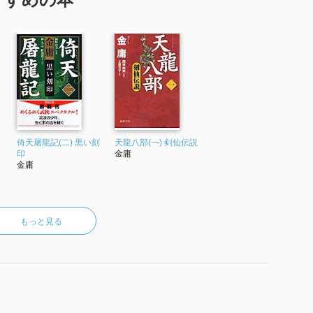
倚天屠龍記(二) 黒い刻
天龍八部(一) 剣仙伝説
印
金庸
金庸
もっと見る