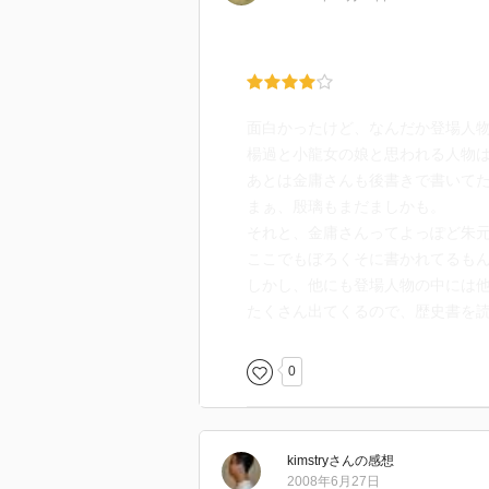
面白かったけど、なんだか登場人
楊過と小龍女の娘と思われる人物
あとは金庸さんも後書きで書いて
まぁ、殷璃もまだましかも。
それと、金庸さんってよっぽど朱
ここでもぼろくそに書かれてるも
しかし、他にも登場人物の中には
たくさん出てくるので、歴史書を
0
kimstry
さん
の感想
2008年6月27日