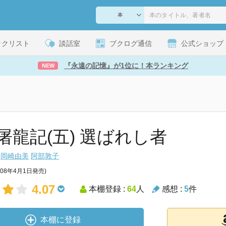
ックリスト
談話室
ブクログ通信
公式ショップ
『永遠の記憶』が1位に！本ランキング
NEW
屠龍記(五) 選ばれし者
岡崎由美
阿部敦子
008年4月1日発売)
4.07
本棚登録 :
64
人
感想 :
5
件
本棚に登録