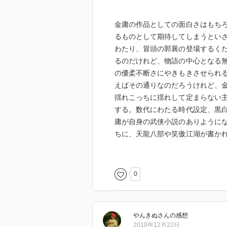
金庸の作品としての面白さはもち
るものとして期待してしまうとい
わたり、冒頭の郭襄の登場するく
るのだけれど、物語の中心となる
の優柔不断さにやきもきさせられ
えばその通りなのだろうけれど、
揺れこっちに揺れして定まらない
する。数代にわたる時代設定、黒
庸が自身の武侠小説のありように
ちに、天龍八部や笑傲江湖が書か
のかしらと、そんなことを思って
0
やんきぬ
さん
の感想
2010年12月22日