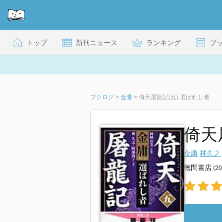
トップ
新刊ニュース
ランキング
ブ
ブクログ
>
金庸
>
倚天屠龍記(五) 選ばれし者
倚天
金庸
林久之
徳間書店
(2