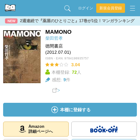
ログイン
新規会員登録
2週連続で『薬屋のひとりごと』17巻が1位！マンガランキング
NEW
MAMONO
柴田哲孝
徳間書店
(2012.07.01)
ISBN・EAN:
9784198935757
3.04
本棚登録:
72
人
感想:
9
件
本棚に登録する
Amazon
詳細ページへ