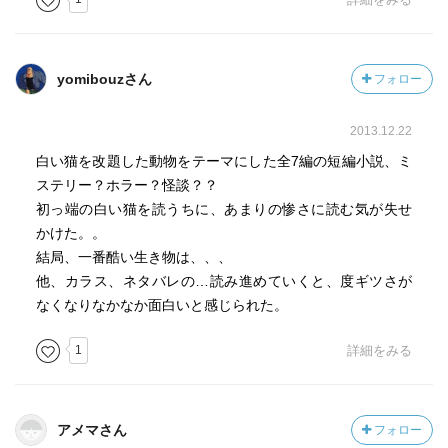
yomibouzさん
フォロー
2013.12.22
白い猫を改題した動物をテーマにした全7編の短編小説、ミ
ステリー？ホラー？怪談？？
初っ端の白い猫を読うちに、あまりの惨さに読む気が失せ
かけた。。
結局、一番酷い生き物は、、、
他、カラス、ネタバレの…読み進めていくと、度ギツさが
なくなりなかなか面白いと感じられた。
1
詳細をみる
アメマさん
フォロー