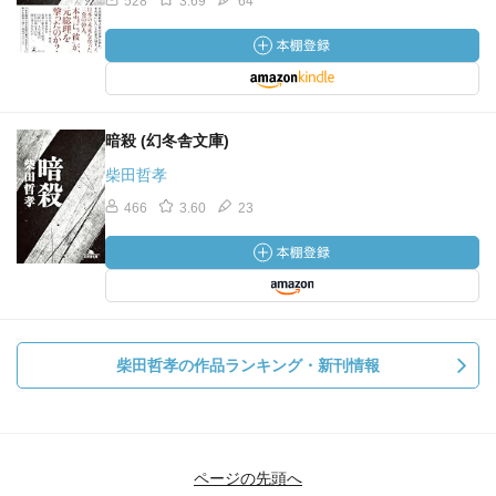
528
3.69
64
暗殺 (幻冬舎文庫)
柴田哲孝
466
3.60
23
柴田哲孝の作品ランキング・新刊情報
ページの先頭へ