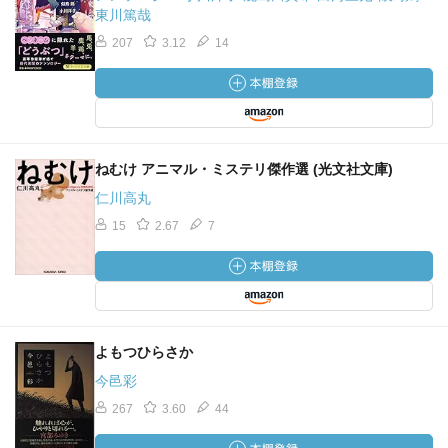
東川篤哉
207
3.12
14
ねむけ アニマル・ミステリ傑作選 (光文社文庫)
仁川高丸
15
2.67
7
よもつひらさか
今邑彩
267
3.60
44