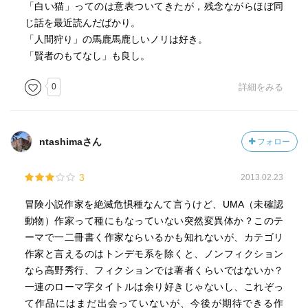
「白い猫」ってのは意表ついてきたが，残念ながらほぼ同
じ話を最近読んだばかり。
「人間狩り」の馬鹿馬鹿しいノリは好き。
「賢者のもてなし」も良し。
0
詳細をみる
ntashimaさん
フォロー
3
2013.02.23
冒険小説作家を絶滅危惧種なんて言うけど、UMA（未確認
動物）作家って種にもなっていない突然変異体か？このテ
ーマで一二冊書く作家ならいるかも知れないが、カテゴリ
作家と言えるのはトンデモ系を除くと、ノンフィクション
なら高野秀行、フィクションでは著者くらいではないか？
一連のローマ字タイトルは余り好きじゃないし、これぞっ
て作品にはまだ出会っていないが、今後が期待できる作