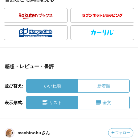
感想・レビュー・書評
並び替え:
いいね順
新着順
表示形式:
リスト
全文
machinobuさん
フォロー