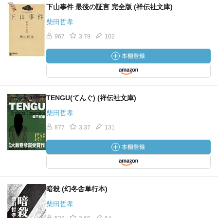
下山事件 最後の証言 完全版 (祥伝社文庫)
柴田哲孝
967
3.79
102
TENGU(てんぐ) (祥伝社文庫)
柴田哲孝
877
3.37
131
暗殺 (幻冬舎単行本)
柴田哲孝