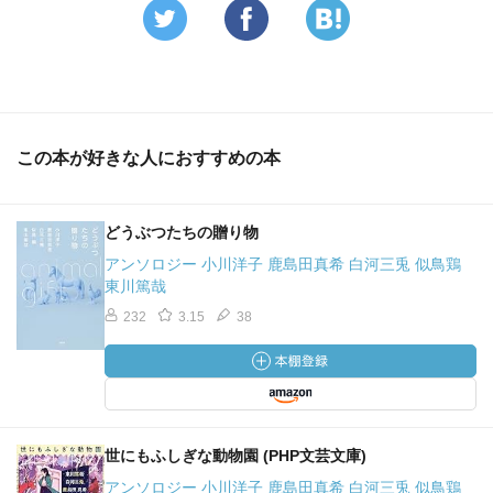
この本が好きな人におすすめの本
どうぶつたちの贈り物
アンソロジー 小川洋子 鹿島田真希 白河三兎 似鳥鶏
東川篤哉
232
3.15
38
世にもふしぎな動物園 (PHP文芸文庫)
アンソロジー 小川洋子 鹿島田真希 白河三兎 似鳥鶏