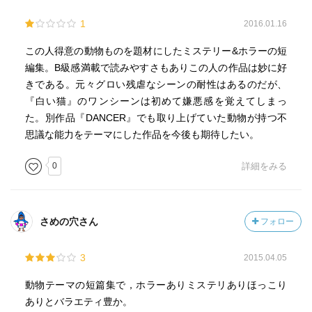
1
2016.01.16
この人得意の動物ものを題材にしたミステリー&ホラーの短
編集。B級感満載で読みやすさもありこの人の作品は妙に好
きである。元々グロい残虐なシーンの耐性はあるのだが、
『白い猫』のワンシーンは初めて嫌悪感を覚えてしまっ
た。別作品『DANCER』でも取り上げていた動物が持つ不
思議な能力をテーマにした作品を今後も期待したい。
0
詳細をみる
さめの穴さん
フォロー
3
2015.04.05
動物テーマの短篇集で，ホラーありミステリありほっこり
ありとバラエティ豊か。