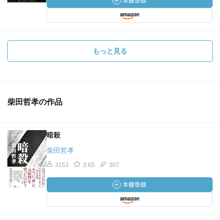
もっと見る
柴田哲孝の作品
暗殺
柴田哲孝
3153
3.65
307