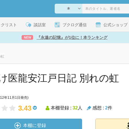
ックリスト
談話室
ブクログ通信
公式ショップ
『永遠の記憶』が1位に！本ランキング
NEW
の虹
け医龍安江戸日記 別れの虹
012年11月1日発売)
3.43
本棚登録 :
32
人
感想 :
2
件
本棚に登録