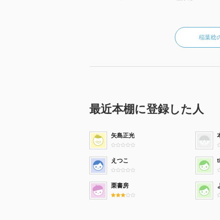
稲葉稔
最近本棚に登録した人
矢島正光
えつこ
t
栗書房