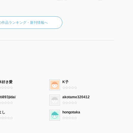
の作品ランキング・新刊情報へ
本好き愛
K子
iti893jidai
akotame320412
よし
hongotaka