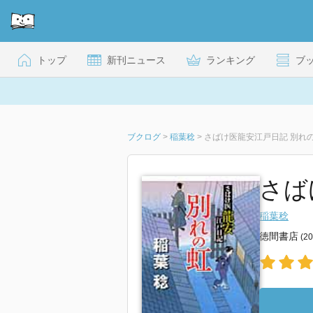
トップ
新刊ニュース
ランキング
ブ
ブクログ
>
稲葉稔
>
さばけ医龍安江戸日記 別れ
さば
稲葉稔
徳間書店
(2