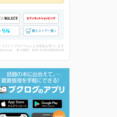
購入ストア一覧
ィリエイトプログラムによる収益を得ています
on.co.jp ・本 / ISBN・EAN: 9784198936198