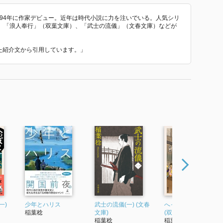
、94年に作家デビュー。近年は時代小説に力を注いでいる。人気シリ
、「浪人奉行」（双葉文庫）、「武士の流儀」（文春文庫）などが
いた紹介文から引用しています。」
一)
少年とハリス
武士の流儀(一) (文春
へっぽこ膝栗毛(二)
稲葉稔
文庫)
(双葉文庫)
稲葉稔
稲葉稔