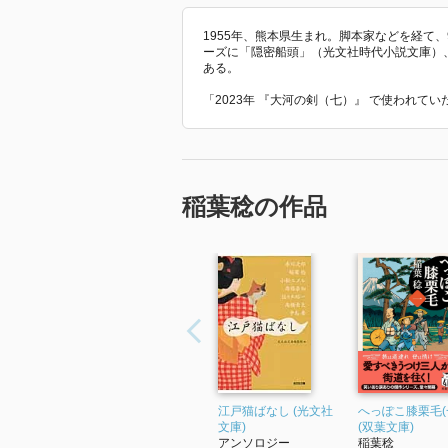
1955年、熊本県生まれ。脚本家などを経て
ーズに「隠密船頭」（光文社時代小説文庫）
ある。
「2023年 『大河の剣（七）』 で使われて
稲葉稔の作品
江戸猫ばなし (光文社
へっぽこ膝栗毛(
文庫)
(双葉文庫)
アンソロジー
稲葉稔