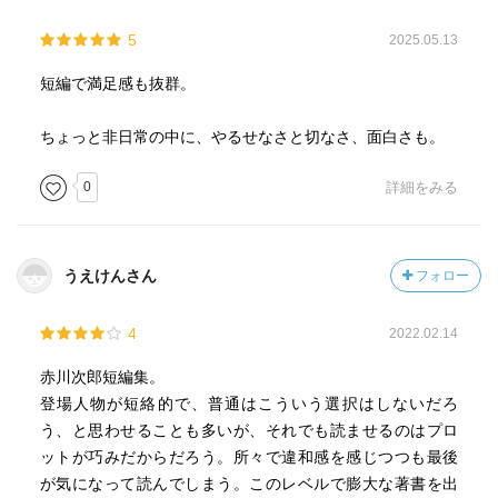
5
2025.05.13
短編で満足感も抜群。
ちょっと非日常の中に、やるせなさと切なさ、面白さも。
0
詳細をみる
うえけんさん
フォロー
4
2022.02.14
赤川次郎短編集。
登場人物が短絡的で、普通はこういう選択はしないだろ
う、と思わせることも多いが、それでも読ませるのはプロ
ットが巧みだからだろう。所々で違和感を感じつつも最後
が気になって読んでしまう。このレベルで膨大な著書を出