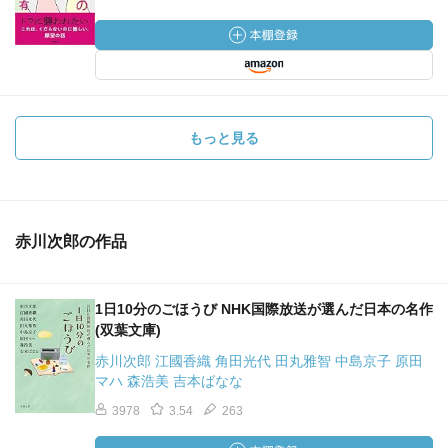
もっと見る
赤川次郎の作品
1日10分のごほうび NHK国際放送が選んだ日本の名作
(双葉文庫)
赤川次郎 江國香織 角田光代 田丸雅智 中島京子 原田
マハ 森浩美 吉本ばなな
3978
3.54
263