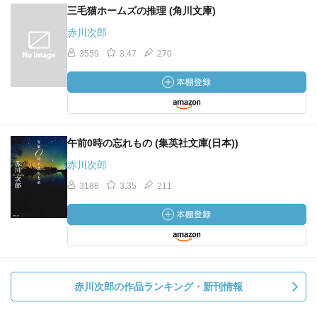
三毛猫ホームズの推理 (角川文庫)
赤川次郎
3559
3.47
270
午前0時の忘れもの (集英社文庫(日本))
赤川次郎
3188
3.35
211
赤川次郎の作品ランキング・新刊情報