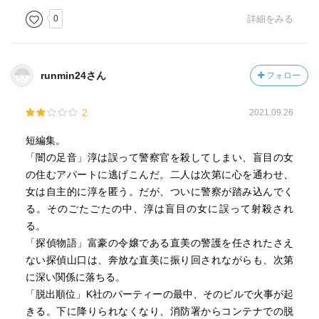
0
詳細をみる
●共同執筆
共同執筆している二人の作家。年上の男が若い男と自分の
妻の関係に疑念を抱き始める…。
runmin24さん
フォロー
●特別休日
2
2021.09.26
大きな取引を決めたご褒美に三日間の特別休暇をもらった
主人公。急な休みにとまどい楽しめない。体のいいリスト
短編集。
ラではないだろうかという疑念が生まれ…。
「闇の足音」淳は誤って警察官を殺してしまい、盲目の女
の住むアパートに逃げこんだ。二人は次第に心を通わせ、
●高慢な死体
女は自主的に淳を匿う。だが、ついに警察が踏み込んでく
試写室で殺された高慢な女優。犯人は誰？
る。そのごたごたの中、淳は盲目の女に誤って射殺され
る。
●消えたフィルム
「探偵物語」富豪の令嬢である直美の警護を任されたさえ
二時間ドラマのフィルムが盗まれた。ロケ現場の近くで地
ない探偵山口は、奔放な直美に振り回されながらも、次第
元の女性が裸の死体が発見されたという情報も入ってき
に深い関係に落ちる。
て、撮影関係者の誰かが乱暴して殺したのではないかとい
「脱出順位」K社のパーティーの最中、そのビルで火事が起
う疑念が…。
きる。下に降りられなくなり、消防署からコンテナでの脱