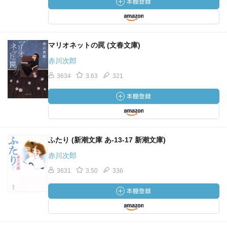
マリオネットの罠 (文春文庫)
赤川次郎
3634
3.63
321
ふたり (新潮文庫 あ-13-17 新潮文庫)
赤川次郎
3631
3.50
336