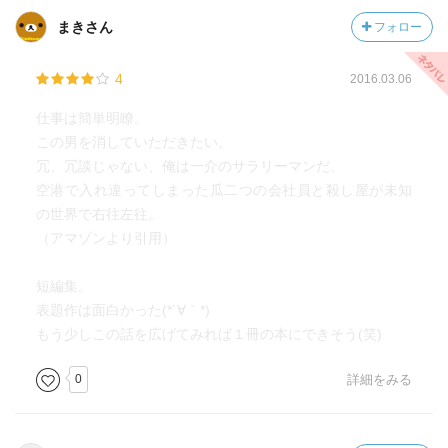
まきさん
フォロー
4
2016.03.06
仕事は簡単明瞭。
この男を消していただきたい。
冗、冗談じゃない、俺は一介のサラリーマンだ。
空港で入れ違ってしまった瓜二つの会社員と殺し屋が未知
の世界で右往左往。
（アマゾンより引用）
短編集。
表題作は面白かった(*´∀｀*)
もう少しこの話を広げてみれば１冊の本にできそう(笑)
0
詳細をみる