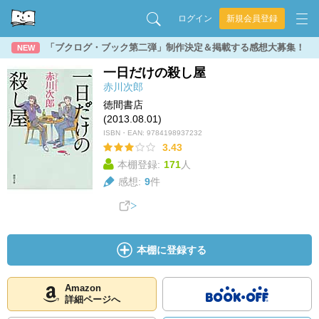
ログイン
新規会員登録
「ブクログ・ブック第二弾」制作決定＆掲載する感想大募集！
NEW
一日だけの殺し屋
赤川次郎
徳間書店
(2013.08.01)
ISBN・EAN:
9784198937232
3.43
本棚登録:
171
人
感想:
9
件
本棚に登録する
Amazon
詳細ページへ