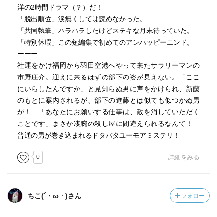
洋の2時間ドラマ（？）だ！
「脱出順位」涙無くしては読めなかった。
「共同執筆」ハラハラしたけどステキな月末待っていた。
「特別休暇」この短編集で初めてのアンハッピーエンド。
ーーー
社運をかけ福岡から羽田空港へやって来たサラリーマンの
市野庄介。迎えに来るはずの部下の姿が見えない。「ここ
にいらしたんですか」と見知らぬ男に声をかけられ、新藤
のもとに案内されるが、部下の進藤とは似ても似つかぬ男
が！ 「あなたにお願いする仕事は、敵を消していただく
ことです」まさか凄腕の殺し屋に間違えられるなんて！
普通の男が巻き込まれるドタバタユーモアミステリ！
0
詳細をみる
ちこ(´・ω・)さん
フォロー