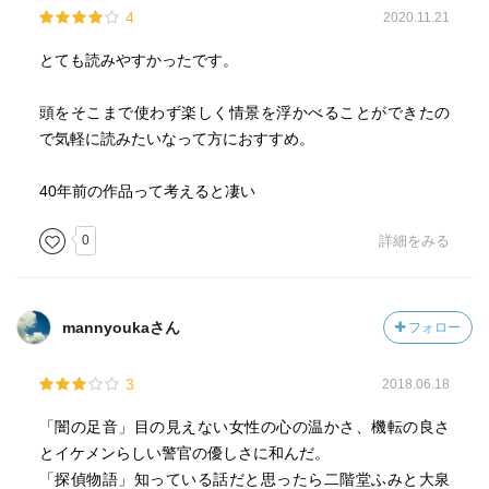
4
2020.11.21
加賀美、恋人の役者邦子とともに真犯人を推理する。関係
のあった男たちが疑われる中、朱美の父親である映画技師
とても読みやすかったです。
が犯人であった。
「消えたフィルム」「高慢な死体」と同シリーズ。驕慢な
頭をそこまで使わず楽しく情景を浮かべることができたの
女優金森ユミが主演したドラマのフィルムが紛失した。加
で気軽に読みたいなって方におすすめ。
えて、そのロケに参加した素人の女が裸の遺体で見つかっ
た。ふたつの関連を探る加納らは、ユミが高所恐怖症なこ
40年前の作品って考えると凄い
とから、死体は彼女のスタントが事故死し、それを隠すた
めに服を脱がせたものであることがわかった。
0
詳細をみる
「一日だけの殺し屋」そっくりな凄腕の殺し屋と平凡なサ
ラリーマンが同じ場所に現れたために取り違えられ、互い
の任務をこなすことになった。
mannyoukaさん
フォロー
この作品集の最初と最後の大真面目な荒唐無稽さはだめ
3
2018.06.18
だ。それをつまらぬユーモアでまぶしている態度もダメ
だ。
「闇の足音」目の見えない女性の心の温かさ、機転の良さ
とイケメンらしい警官の優しさに和んだ。
「探偵物語」知っている話だと思ったら二階堂ふみと大泉