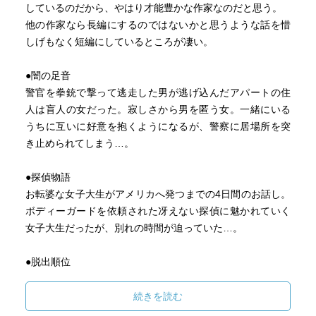
しているのだから、やはり才能豊かな作家なのだと思う。
他の作家なら長編にするのではないかと思うような話を惜
しげもなく短編にしているところが凄い。
●闇の足音
警官を拳銃で撃って逃走した男が逃げ込んだアパートの住
人は盲人の女だった。寂しさから男を匿う女。一緒にいる
うちに互いに好意を抱くようになるが、警察に居場所を突
き止められてしまう…。
●探偵物語
お転婆な女子大生がアメリカへ発つまでの4日間のお話し。
ボディーガードを依頼された冴えない探偵に魅かれていく
女子大生だったが、別れの時間が迫っていた…。
●脱出順位
数年前に火事で妻を亡くしていた男。会社のパーティーを
開いていた高層ビルが火事になり、参加者を脱出させるこ
続きを読む
とになるが、その順番を決める役を任されるが…。