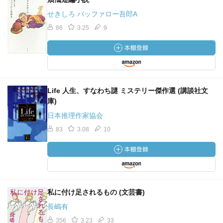
せきしろ バッファロー吾郎A
86
3.25
9
Life 人生、すなわち謎 ミステリー傑作選 (講談社文
庫)
日本推理作家協会
83
3.08
10
私に付け足されるもの (文芸書)
長嶋有
356
3.23
33