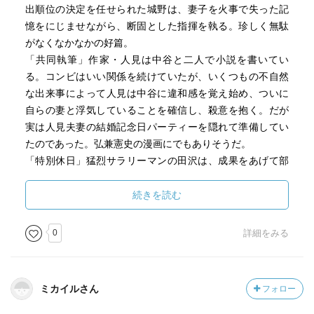
出順位の決定を任せられた城野は、妻子を火事で失った記
●一日だけの殺し屋
憶をにじませながら、断固とした指揮を執る。珍しく無駄
瓜二つのサラリーマンと殺し屋。空港ロビーで殺し屋と間
がなくなかなかの好篇。
違われてヤクザ事務所に連れていかれるサラリーマン。殺
「共同執筆」作家・人見は中谷と二人で小説を書いてい
しの依頼内容を聞いてしまい、今さら人違いとは言えなく
る。コンビはいい関係を続けていたが、いくつもの不自然
なる…。
な出来事によって人見は中谷に違和感を覚え始め、ついに
自らの妻と浮気していることを確信し、殺意を抱く。だが
実は人見夫妻の結婚記念日パーティーを隠れて準備してい
たのであった。弘兼憲史の漫画にでもありそうだ。
「特別休日」猛烈サラリーマンの田沢は、成果をあげて部
下ともども特別休暇をもらう。しかし、かえって休日に落
ち着かず、同じく休日の部下たちに電話してみるとつなが
続きを読む
らない。自分をクビにする方策の疑いを持ち部下に再び連
絡すると会社に行っているという。いよいよと出社する
0
詳細をみる
と、部下はそろってそこにいた。しかし、それは田沢同
様、仕事以外には手がつかないサラリーマンの習性による
ものだった。
ミカイルさん
フォロー
「高慢な死体」制作スタッフによる映画の完成試写会中に
主演の小原朱美が絞殺された。脚本家の加納は学生時代の