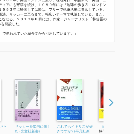
１９８３年、英国ロンドンに渡り、現地発行日本語新聞『英国ニュ
ディアにも寄稿を続け、１９８９年には『地球の歩き方・ロンドン
１９９３年に帰国して以降は、フリーで執筆活動に専念している。
憲法、サッカーに至るまで、幅広いテーマで執筆している。また、
こなせる。２０１３年10月には、作家・ジャーナリスト「林信吾の
uji/を開設した。
乱』 で使われていた紹介文から引用しています。」
さ>
サッカーを知的に愉し
これでもイギリスが好
「戦争」に強くなる
む (光文社新書)
きですか? (平凡社新
林信吾