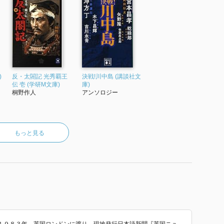
)
反・太閤記 光秀覇王
決戦!川中島 (講談社文
伝 壱 (学研M文庫)
庫)
桐野作人
アンソロジー
もっと見る