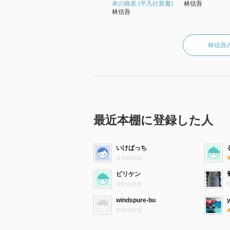
本の格差 (平凡社新書)
林信吾
林信吾
林信吾
最近本棚に登録した人
いけぱっち
ビリケン
windspure-bu