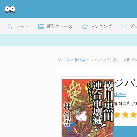
トップ
新刊ニュース
ランキング
ブ
ブクログ
>
林信吾
>
ジパング大乱 徳川・黒田連合
ジパ
林信吾
徳間書店
(2