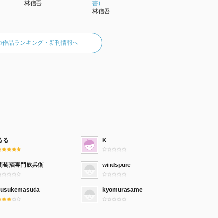
林信吾
書)
林信吾
の作品ランキング・新刊情報へ
るる
K
葡萄酒専門飲兵衛
windspure
yusukemasuda
kyomurasame