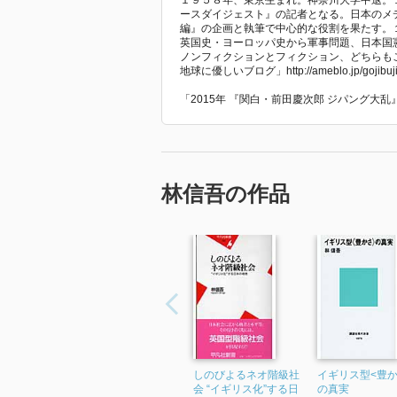
１９５８年、東京生まれ。神奈川大学中退。
ースダイジェスト』の記者となる。日本のメ
編』の企画と執筆で中心的な役割を果たす。
英国史・ヨーロッパ史から軍事問題、日本国
ノンフィクションとフィクション、どちらも
地球に優しいブログ」http://ameblo.jp/gojib
「2015年 『関白・前田慶次郎 ジパング大
林信吾の作品
しのびよるネオ階級社
イギリス型<豊か
会 “イギリス化”する日
の真実