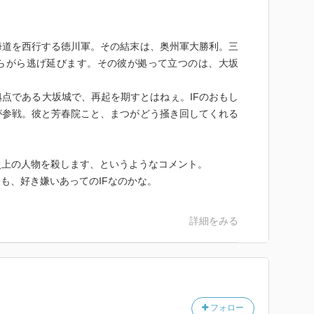
海道を西行する徳川軍。その結末は、奥州軍大勝利。三
らがら逃げ延びます。その彼が拠って立つのは、大坂
点である大坂城で、再起を期すとはねぇ。IFのおもし
が参戦。彼と芳春院こと、まつがどう掻き回してくれる
史上の人物を殺します、というようなコメント。
りも、好き嫌いあってのIFなのかな。
詳細をみる
フォロー