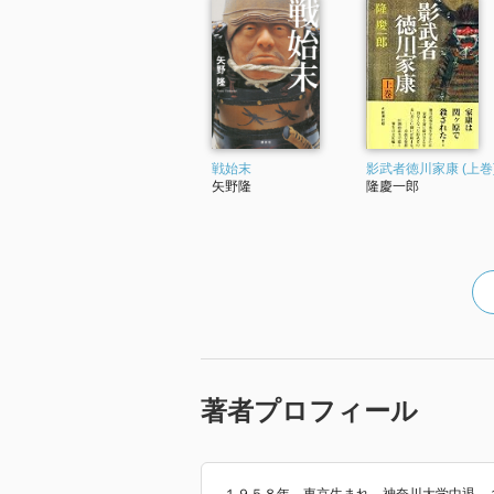
戦始末
影武者徳川家康 (上巻
矢野隆
隆慶一郎
著者プロフィール