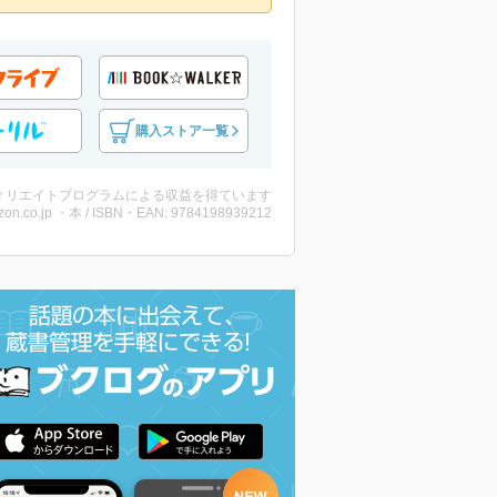
購入ストア一覧
ィリエイトプログラムによる収益を得ています
on.co.jp ・本 / ISBN・EAN: 9784198939212