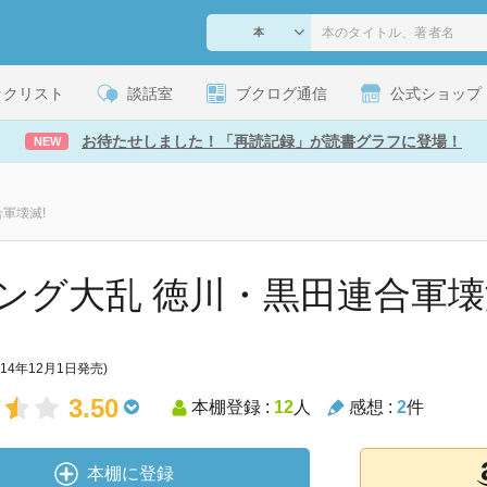
ックリスト
談話室
ブクログ通信
公式ショップ
お待たせしました！「再読記録」が読書グラフに登場！
NEW
軍壊滅!
ング大乱 徳川・黒田連合軍壊
014年12月1日発売)
3.50
本棚登録 :
12
人
感想 :
2
件
本棚に登録