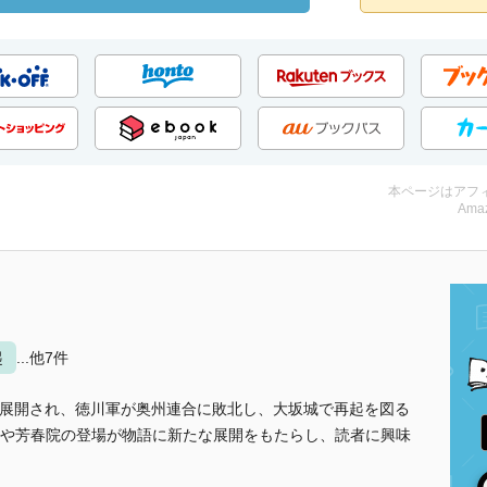
本ページはアフ
Amaz
起
...他7件
が展開され、徳川軍が奥州連合に敗北し、大坂城で再起を図る
や芳春院の登場が物語に新たな展開をもたらし、読者に興味