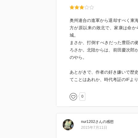
奥州連合の進軍から退却すべく東
方が原以来の敗北で、家康は命か
城。
まさか、打倒すべきだった豊臣の拠
ろさか。北陸からは、前田慶次郎
のやら。
あとがきで、作者の好き嫌いで歴
てことはあれか、時代考証のIFよ
0
nur1202
さん
の感想
2015年7月11日