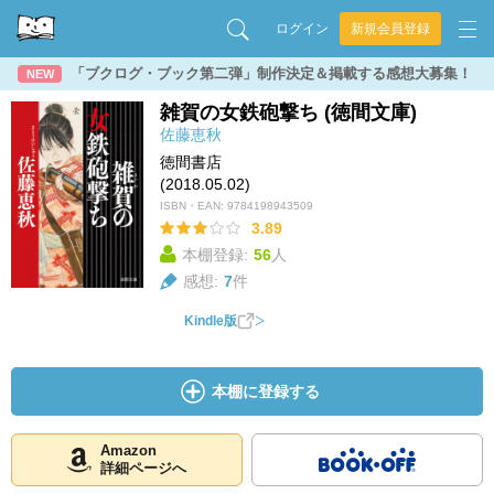
ログイン
新規会員登録
「ブクログ・ブック第二弾」制作決定＆掲載する感想大募集！
NEW
雑賀の女鉄砲撃ち (徳間文庫)
佐藤恵秋
徳間書店
(2018.05.02)
ISBN・EAN:
9784198943509
3.89
本棚登録:
56
人
感想:
7
件
Kindle版
本棚に登録する
Amazon
詳細ページへ