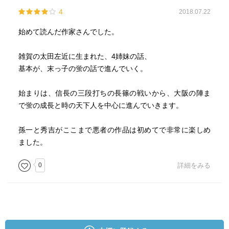
作品とは異なる立場の視点から再考できるような筋立てに
4
2018.07.22
なっています。
始めて読んだ作家さんでした。
そして二つ目。
秀吉が結構な悪役として描かれているところも、（大阪近
雑賀の太田左近に生まれた、4姉妹の話、
くに住んでいながら）さほど彼には思い入れのない僕には
基本が、末っ子の蛍の話で進んでいく。
ポイント高かったです。
美女と見れば、いかなる手を使っても犯して我が物とする
始まりは、信長の三段打ちの長篠の戦いから、大阪の陣ま
ことしか考えていないわ（当然四姉妹も狙われる）、かつ
で蛍の成長と時の天下人を中心に進んでいきます。
天下を取るために数々の狡猾な策を労するわ、読みながら
何度歯嚙みをしつつ、「猿、禿げ鼠、とっとと死ね！」と
孫一と秀吉がここまで悪者の作品は初めてで非常に楽しめ
心の中で叫んだことか（笑）
ました。
ほんと、熱くなれる時代小説に出会いました。
0
詳細をみる
解説によると、著者は「作家としてすでに別名義で十年以
上のキャリアがあり、本格的な歴史小説を書くのは、本作
がはじめて」とあります。
読んで著者当てに挑むのも一興かも。