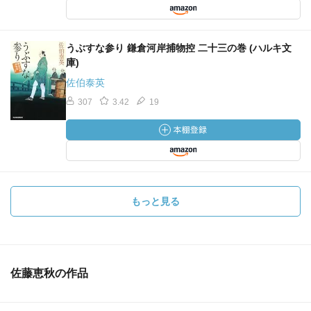
うぶすな参り 鎌倉河岸捕物控 二十三の巻 (ハルキ文
庫)
佐伯泰英
307
3.42
19
もっと見る
佐藤恵秋の作品