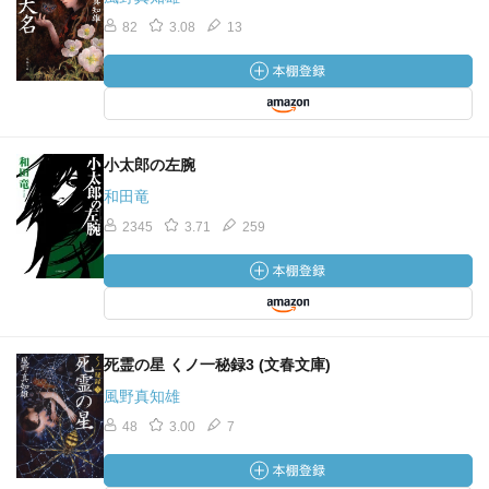
82
3.08
13
小太郎の左腕
和田竜
2345
3.71
259
死霊の星 くノ一秘録3 (文春文庫)
風野真知雄
48
3.00
7