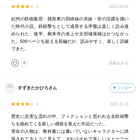
4
2021.10.01
紀州の鉄砲集団・雑賀衆の四姉妹の末妹・蛍の活躍を描い
た時代小説。鉄砲撃ちとして成長する序盤は楽しく読み進
められた。後半、根来寺の炎上や太田城落城はせつなかっ
た。500ページを超える長編だが、読みやすく、楽しく読破
できた。
0
詳細をみる
すずきたかひろさん
フォロー
4
2020.11.26
歴史に忠実な流れの中、フィクションと思われる女鉄砲撃
ちを絡めてくる新しい感覚を覚えた作品だった。
実在の人物は、教科書には書いていないキャラクターに誇
張されてるように見えて、それはそれで楽しいストーリー