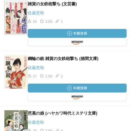
雑賀の女鉄砲撃ち (文芸書)
佐藤恵秋
33
3.00
1
鋼輪の銃 雑賀の女鉄砲撃ち (徳間文庫)
佐藤恵秋
27
2.50
2
芭蕉の娘 (ハヤカワ時代ミステリ文庫)
佐藤恵秋