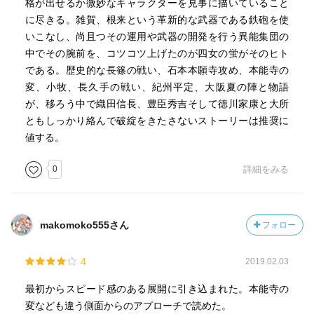
格が出せるか微妙なキャラクターを見事に描いていること
に尽きる。雑賀、根来という革新的な武器である鉄砲を使
いこなし、尚且つその運用や武器の開発を行う異能集団の
中でその腕前を、コツコツ上げたのが四女の蛍がそのヒト
である。歴史的な長篠の戦い、石本本願寺攻め、本能寺の
変、小牧、長久手の戦い、紀州平定、大阪夏の陣と物語
が、移ろう中で織田信長、豊臣秀吉そして徳川家康と大所
ともしっかり絡んで破綻をきたさないストーリーは推奨に
値する。
0
詳細をみる
makomoko555さん
フォロー
4
2019.02.03
最初からスピード感のある展開に引き込まれた。本能寺の
変なども違う側面からのアプローチで読めた。