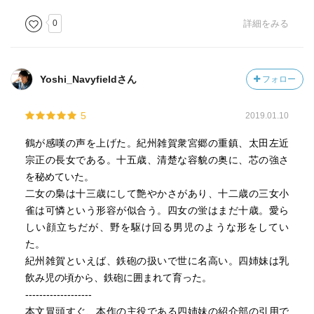
0
詳細をみる
Yoshi_Navyfieldさん
フォロー
5
2019.01.10
鶴が感嘆の声を上げた。紀州雑賀衆宮郷の重鎮、太田左近
宗正の長女である。十五歳、清楚な容貌の奥に、芯の強さ
を秘めていた。
二女の梟は十三歳にして艶やかさがあり、十二歳の三女小
雀は可憐という形容が似合う。四女の蛍はまだ十歳。愛ら
しい顔立ちだが、野を駆け回る男児のような形をしてい
た。
紀州雑賀といえば、鉄砲の扱いで世に名高い。四姉妹は乳
飲み児の頃から、鉄砲に囲まれて育った。
-------------------
本文冒頭すぐ、本作の主役である四姉妹の紹介部の引用で