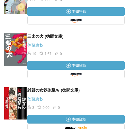
26
2.80
0
三楽の犬 (徳間文庫)
佐藤恵秋
19
1.67
0
雑賀の女鉄砲撃ち (徳間文庫)
佐藤恵秋
3
0.00
0