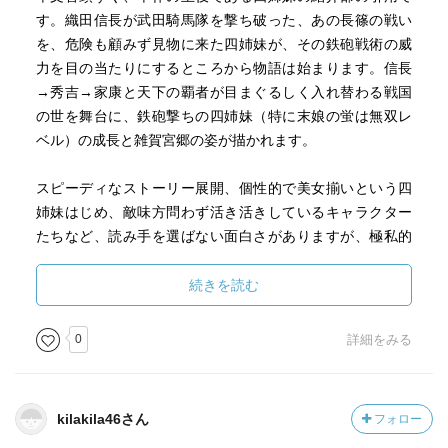
す。織田信長が武田騎馬隊を撃ち破った、あの長篠の戦い
を、危険も顧みず見物に来た四姉妹が、その鉄砲戦術の威
力を目の当たりにするところから物語は始まります。信長
→秀吉→家康と天下の覇者が目まぐるしく入れ替わる戦国
の世を舞台に、鉄砲撃ちの四姉妹（特に末娘の蛍は無双レ
ベル）の成長と雑賀宮郷の姿が描かれます。
スピーディなストーリー展開、個性的で美女揃いという四
姉妹はじめ、敵味方問わず活き活きしているキャラクター
たちなど、読み手を選ばない面白さがありますが、極私的
な面白ポイントを二つほど挙げておきます。
続きを読む
まず一つ目。
取り上げられている数々の事柄が、和田竜さんの作品好き
0
詳細をみる
としてはたまりません！
木津川口合戦（村上海賊の娘）、天正伊賀の乱（忍びの
国）、鉄砲撃ち（小太郎の左腕）、太田城の水攻め（場所
kilakila46さん
フォロー
は違うけど、のぼうの城）などなど。そしてそれらが和田