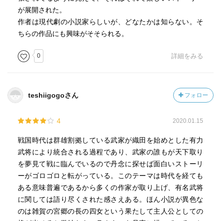
が展開された。
作者は現代劇の小説家らしいが、どなたかは知らない。そ
ちらの作品にも興味がそそられる。
0
詳細をみる
teshiigogoさん
フォロー
4
2020.01.15
戦国時代は群雄割拠している武家が織田を始めとした有力
武将により統合される過程であり、武家の誰もが天下取り
を夢見て戦に臨んでいるので丹念に探せば面白いストーリ
ーがゴロゴロと転がっている。このテーマは時代を経ても
ある意味普遍であるから多くの作家が取り上げ、有名武将
に関しては語り尽くされた感さえある。ほん小説が異色な
のは雑賀の宮郷の長の四女という果たして主人公としての