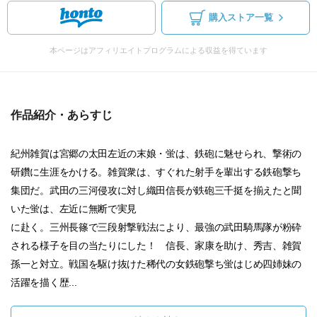
購入ストア一覧
本ページはアフィリエイトプログラムによる収益を得ています
作品紹介・あらすじ
紀州雑賀は宮郷の太田左近の末娘・蛍は、鉄砲に魅せられ、撃術の
研鑽に生涯をかける。雑賀衆は、すぐれた射手を輩出する鉄砲撃ち
集団だ。武田の三河侵攻に対し織田信長が鉄砲三千挺を揃えたと聞
いた蛍は、左近に無断で実見
に赴く。三州長篠で三段射撃戦法により、最強の武田騎馬隊が粉砕
される様子を目の当たりにした！ 信長、家康を助け、秀吉、雑賀
孫一と対立。戦国を駆け抜けた稀代の女鉄砲撃ち蛍はじめ四姉妹の
活躍を描く歴...