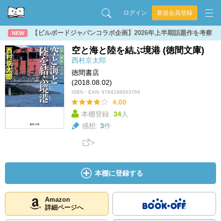
ログイン
新規会員登録
【ビルボードジャパンコラボ企画】2026年上半期話題作を考察
NEW
空と海と陸を結ぶ境港 (徳間文庫)
西村京太郎
徳間書店
(2018.08.02)
ISBN・EAN:
9784198943769
4.00
本棚登録:
34
人
感想:
3
件
本棚に登録する
Amazon
詳細ページへ