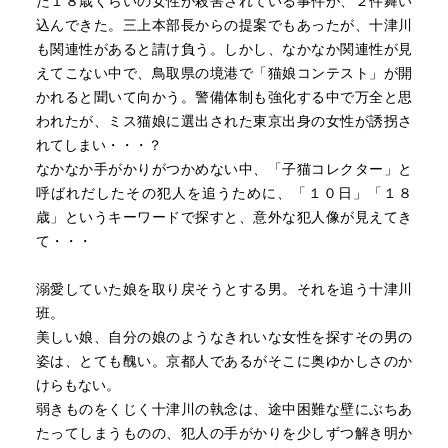
た１８歳くらいの女性が殺害されている事件が、２件舞い
込んできた。三上本部長からの提案でもあったが、十津川
も関連性があると請け負う。しかし、なかなか関連性が見
えてこない中で、鳥取県の境港で「猫娘コンテスト」が開
かれると聞いて向かう。警備体制も強化する中で万全と思
われたが、ミス猫娘に選出された東京出身の女性が誘拐さ
れてしまい・・・？
なかなか手がかりがつかめない中、「子猫コレクター」と
呼ばれだしたその犯人を追うために、「１０日」「１８
歳」というキーワードで探すと、意外な犯人像が見えてき
て・・・
溺愛していた娘を取り戻そうとする男。それを追う十津川
班。
美しい娘、自分の娘のようなきれいな女性を探すその男の
姿は、とても醜い。京都人であるがそこに奥ゆかしさのか
けらもない。
弱きものをくじく十津川の執念は、途中困難な壁にぶちあ
たってしまうものの、犯人の手がかりを少しずつ解き明か