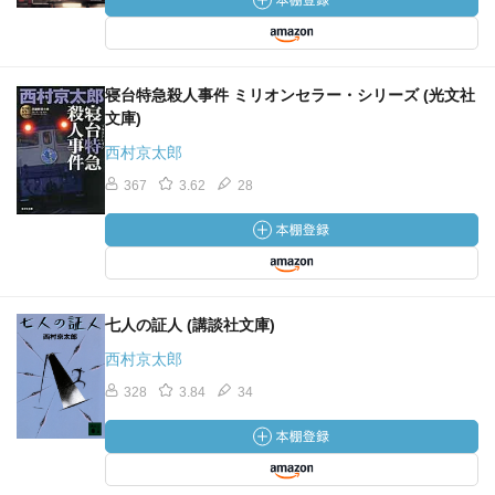
寝台特急殺人事件 ミリオンセラー・シリーズ (光文社
文庫)
西村京太郎
367
3.62
28
七人の証人 (講談社文庫)
西村京太郎
328
3.84
34