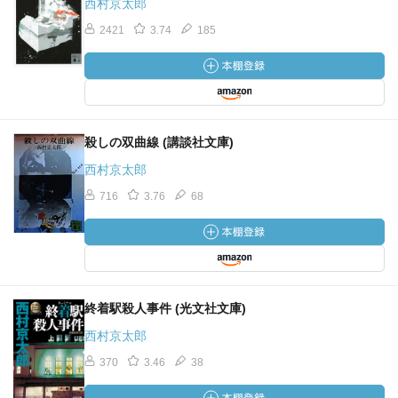
西村京太郎
2421
3.74
185
殺しの双曲線 (講談社文庫)
西村京太郎
716
3.76
68
終着駅殺人事件 (光文社文庫)
西村京太郎
370
3.46
38