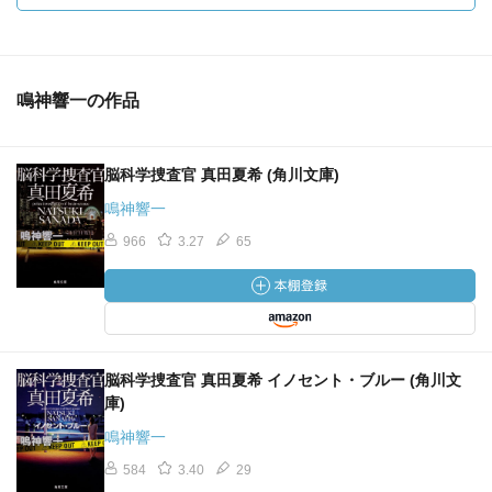
鳴神響一の作品
脳科学捜査官 真田夏希 (角川文庫)
鳴神響一
966
3.27
65
脳科学捜査官 真田夏希 イノセント・ブルー (角川文
庫)
鳴神響一
584
3.40
29