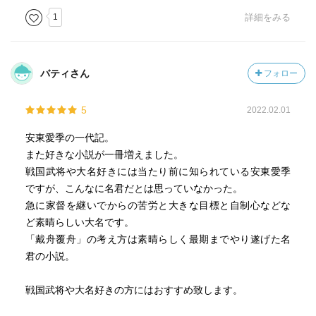
1
詳細をみる
バティさん
フォロー
5
2022.02.01
安東愛季の一代記。
また好きな小説が一冊増えました。
戦国武将や大名好きには当たり前に知られている安東愛季
ですが、こんなに名君だとは思っていなかった。
急に家督を継いでからの苦労と大きな目標と自制心などな
ど素晴らしい大名です。
「戴舟覆舟」の考え方は素晴らしく最期までやり遂げた名
君の小説。
戦国武将や大名好きの方にはおすすめ致します。