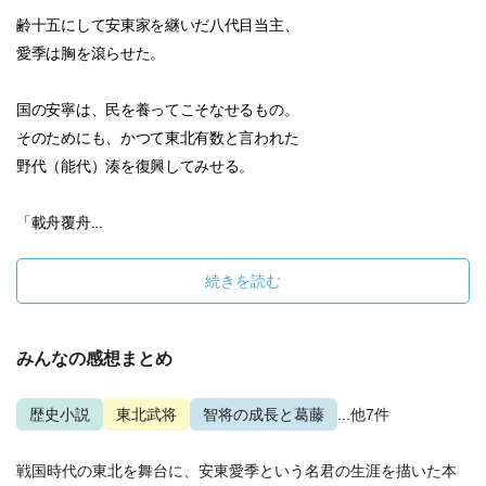
齢十五にして安東家を継いだ八代目当主、
愛季は胸を滾らせた。
国の安寧は、民を養ってこそなせるもの。
そのためにも、かつて東北有数と言われた
野代（能代）湊を復興してみせる。
「載舟覆舟...
続きを読む
みんなの感想まとめ
歴史小説
東北武将
智将の成長と葛藤
...他7件
戦国時代の東北を舞台に、安東愛季という名君の生涯を描いた本