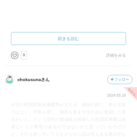
続きを読む
0
詳細をみる
chokusunaさん
フォロー
2024.05.16
出羽の戦国武将安藤愛季が主人公。戦国の世に、領土拡張
ではなく、平和を愛し、領民を富ませるために奮闘した君
主がいた、という現代の価値観を投影した戦国武将像は食
傷というか無理があるのではないかと思っているのだけ
ど、それを差し引いてもなかなかに読み応えある魅力的な