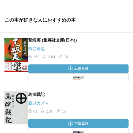
この本が好きな人におすすめの本
荒蝦夷 (集英社文庫(日本))
熊谷達也
159
3.64
16
島津戦記
新城カズマ
81
2.35
15