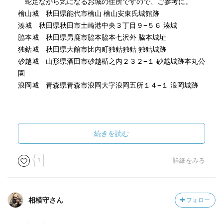
蛇足ながら気になるお城の住所ですので、ご参考に。
檜山城 秋田県能代市檜山 檜山安東氏城館跡
湊城 秋田県秋田市土崎港中央３丁目９−５６ 湊城
脇本城 秋田県男鹿市脇本脇本七沢外 脇本城址
独鈷城 秋田県大館市比内町独鈷独鈷 独鈷城跡
砂越城 山形県酒田市砂越楯之内２３２−１ 砂越城跡本丸公
園
浪岡城 青森県青森市浪岡大字浪岡五所１４−１ 浪岡城跡
続きを読む
1
詳細をみる
相模守さん
フォロー