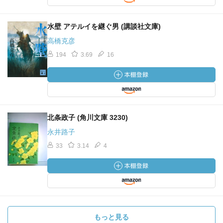
水壁 アテルイを継ぐ男 (講談社文庫)
高橋克彦
194
3.69
16
北条政子 (角川文庫 3230)
永井路子
33
3.14
4
もっと見る