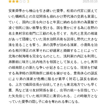
3
2025.03.10
安東舜季から檜山を引き継いだ愛季。松前の代官に据えて
いた蠣崎氏との主従関係も崩れかけ野代湊の交易も衰退し
ていく。国内に目を向けると年貢に納める白米の為粟飯で
凌ぐ領民に強い衝撃を受ける。国を豊かにする為に在野の
名士奥村宗右衛門に三顧の礼を尽くす。先代と意見の相違
があって隠棲していた清水治郎兵衛を説得し野代に大きな
湊を造ることを誓う。弟の茂季が治める湊家、小鹿島を治
める相川弾正の水軍それに砂越家と婚姻することによって
北海の制海権を完全なものとした。浅利家の内訌を利用し
弟勝頼に味方し比内地方を領国として加える。しかし奥羽
の雄南部との新たな争いが起きることになる。現状を打破
する為津軽の浪岡御所に娘松を嫁がせる。豊島休心の謀反
により弟の湊家が危機に陥るが素早く対応し謀反を鎮め
る。上方で織田信長が台頭してきたら東北地方でいち早く
鷹、馬など送り友好関係を築く。出羽の統一を目指してい
た矢先信じていた相川弾正に裏切られる。この時敵方とな
っていた愛季の隠し子に命を奪われる事になる。