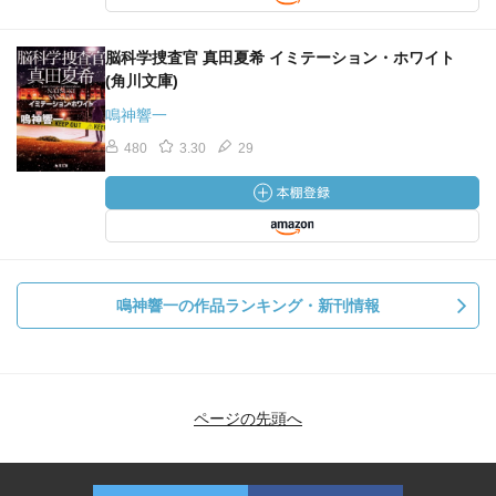
脳科学捜査官 真田夏希 イミテーション・ホワイト
(角川文庫)
鳴神響一
480
3.30
29
鳴神響一の作品ランキング・新刊情報
ページの先頭へ