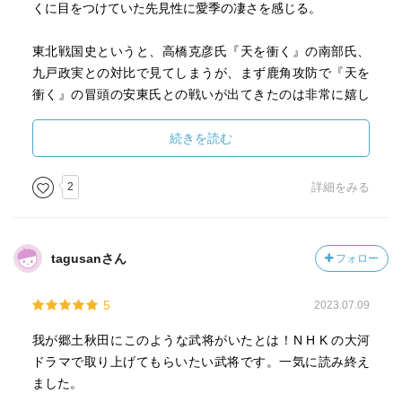
くに目をつけていた先見性に愛季の凄さを感じる。
東北戦国史というと、高橋克彦氏『天を衝く』の南部氏、
九戸政実との対比で見てしまうが、まず鹿角攻防で『天を
衝く』の冒頭の安東氏との戦いが出てきたのは非常に嬉し
い(第四章)。安東は安倍氏、南部は源氏の子孫ということで
対立する一族だが本書で安東家も好きになった。蝦夷の民
続きを読む
として東北史に大きな功績を残したのは間違いない。そも
そも後三年の役では共に手を携えたのであり、今も東北と
2
詳細をみる
いう一括りになっていることを考えるとそこにも歴史の面
白みを感じる。『天を衝く』を読んだ当時は安東氏に嫌な
感じを覚えたものだが物は見方によるのだなと思う。改め
tagusanさん
フォロー
て『天を衝く』を軽く読んだが全く嫌な存在ではなくこち
らが勝手に作っていたのだと感じる。本書でも大浦氏(津軽
5
2023.07.09
氏)は嫌な奴であるし…。
我が郷土秋田にこのような武将がいたとは！N H K の大河
ドラマで取り上げてもらいたい武将です。一気に読み終え
ました。