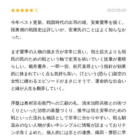
5
2023.05.03
今年ベスト更新。戦国時代の出羽の雄、安東愛季を描く。
陸奥側の戦国史は詳しいが、安東氏のことはよく知らなか
った。
まず愛季の人物の描き方が非常に良い。領土拡大よりも領
民の民のための戦という軸で史実を紡いでいく技量が素晴
らしい。載舟覆舟、一即一切、枉尺直尋という指針が効果
的に挟まれていく点も気持ち良い。汀という(恐らく)架空の
女性に纏わるエピソードがまさにそうで、運命的な出会い
と縁が人生を翻弄していく。
序盤は奥村宗右衛門への三顧の礼、清水治郎兵衛との街づ
くりといった治世の基盤づくり、後半は領土安寧のための
戦といった流れも物語として非常に分かりやすい。戦も馴
染みのない人物が多い中シンプルに情報が詰まっておりテ
ンポ良くよめた。個人的には京との連携、織田・豊臣に早