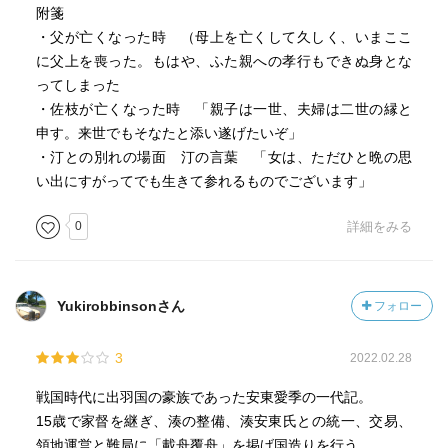
附箋
・父が亡くなった時 （母上を亡くして久しく、いまここ
に父上を喪った。もはや、ふた親への孝行もできぬ身とな
ってしまった
・佐枝が亡くなった時 「親子は一世、夫婦は二世の縁と
申す。来世でもそなたと添い遂げたいぞ」
・汀との別れの場面 汀の言葉 「女は、ただひと晩の思
い出にすがってでも生きて参れるものでございます」
0
詳細をみる
Yukirobbinsonさん
フォロー
3
2022.02.28
戦国時代に出羽国の豪族であった安東愛季の一代記。
15歳で家督を継ぎ、湊の整備、湊安東氏との統一、交易、
領地運営と難局に「載舟覆舟」を掲げ国造りを行う。