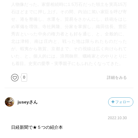
人物像だった。家督相続時に1.5万石だった領土を実高15万
石ほどまでに押し上げ。その間、内治に篤い家臣を呼び寄
せ、港を整備し、水運を、貿易をさかんにし、鉄砲をはじ
め軍備を増強、寺社興隆、分家を掌握し、織田信長、豊臣
秀吉といった中央の権力者とも好を通じ、と。全般的に、
北は津軽、南は庄内と、戦った地は限られたものだった
が、蝦夷から敦賀、京都まで、その視線は広く向けられて
いた、と。個人的には、浪岡御所、蠣崎家とのやりとりに
も着目。史実の愛季・実季親子にもふれたくなってきた。
0
詳細をみる
juseyさん
フォロー
2022.10.30
日経新聞で★５つの紹介本