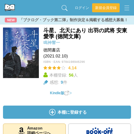
ログイン
新規会員登録
「ブクログ・ブック第二弾」制作決定＆掲載する感想大募集！
NEW
斗星、北天にあり 出羽の武将 安東
愛季 (徳間文庫)
鳴神響一
徳間書店
(2021.02.10)
ISBN・EAN:
9784198946296
4.14
本棚登録:
56
人
感想:
9
件
Kindle版
本棚に登録する
Amazon
詳細ページへ