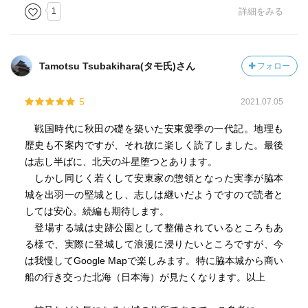
1
詳細をみる
Tamotsu Tsubakihara(タモ氏)さん
フォロー
5
2021.07.05
戦国時代に秋田の礎を築いた安東愛季の一代記。地理も
歴史も不案内ですが、それ故に楽しく読了しました。最後
は志し半ばに、北天の斗星堕つとあります。
しかし同じく若くして安東家の惣領となった実李が脇本
城を出羽一の堅城とし、志しは継いだようですので読者と
しては安心。続編も期待します。
登場する城は史跡公園として整備されているところもあ
る様で、実際に登城して浪漫に浸りたいところですが、今
は我慢してGoogle Mapで楽しみます。特に脇本城から商い
船の行き交った北海（日本海）が見たくなります。以上