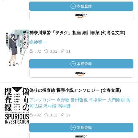
神奈川県警「ヲタク」担当 細川春菜 (幻冬舎文庫)
鳴神響一
502
3.32
31
偽りの捜査線 警察小説アンソロジー (文春文庫)
アンソロジー 今野敏 誉田哲也 堂場瞬一 大門剛明 長
岡弘樹 沢村鐵 鳴神響一
492
3.12
37