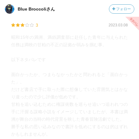
Blue Broccoliさん
フォロー
3
2023.03.08
昭和15年の満洲、満鉄調査部に赴任した青年に与えられた
任務は満映の甘粕の不正の証拠か弱みを掴む事。
以下ネタバレです
面白かったか、つまらなかったかと問われると「面白かっ
た」。
だけど書店で手に取った際に想像していた雰囲気とはかな
り違ったので少し評価が低めです。
甘粕を追い込むために権謀術数を巡らせ追いつ追われつの
手に汗握る謀略小説をイメージしていましたが、本書は満
洲が舞台の当時の時代背景を映した青春冒険活劇でした。
勝手な私の思い込みなので書評を低めにするのは的はずれ
かもしれませんが。