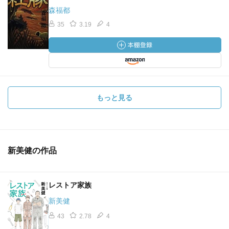
森福都
35
3.19
4
もっと見る
新美健の作品
レストア家族
新美健
43
2.78
4