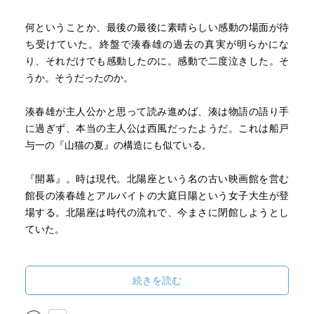
何ということか、最後の最後に素晴らしい感動の場面が待
ち受けていた。終盤で湊春雄の過去の真実が明らかにな
り、それだけでも感動したのに。感動で二度泣きした。そ
うか。そうだったのか。
湊春雄が主人公かと思って読み進めば、湊は物語の語り手
に過ぎず、本当の主人公は西風だったようだ。これは船戸
与一の『山猫の夏』の構造にも似ている。
『開幕』。時は現代。北陽座という名の古い映画館を営む
館長の湊春雄とアルバイトの大庭日陽という女子大生が登
場する。北陽座は時代の流れで、今まさに閉館しようとし
ていた。
本編に入り、時代は昭和15年に遡る。元士官候補生の22歳
の湊春雄は不祥事で海軍を追われ、大連の満州鉄道調査部
続きを読む
に入社する。しかし、直ぐに新京にある満州映画協会に向
かい、甘粕正彦を内偵するよう密命が下される。