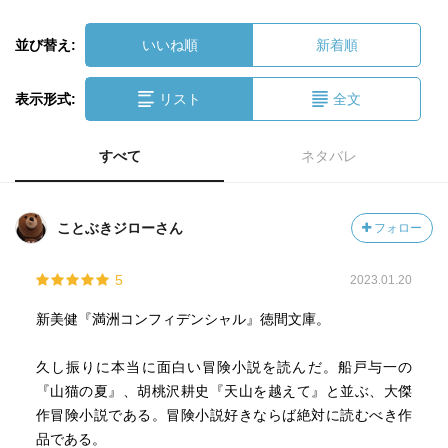
並び替え:
いいね順
新着順
表示形式:
リスト
全文
すべて
ネタバレ
ことぶきジローさん
フォロー
5
2023.01.20
新美健『満洲コンフィデンシャル』徳間文庫。
久し振りに本当に面白い冒険小説を読んだ。船戸与一の
『山猫の夏』、胡桃沢耕史『天山を越えて』と並ぶ、大傑
作冒険小説である。冒険小説好きならば絶対に読むべき作
品である。