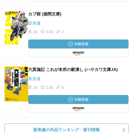
カブ探 (徳間文庫)
新美健
28
3.00
2
六莫迦記 これが本所の穀潰し (ハヤカワ文庫JA)
新美健
26
2.00
0
新美健の作品ランキング・新刊情報