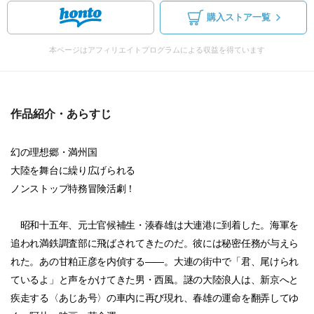
購入ストア一覧
本ページはアフィリエイトプログラムによる収益を得ています
作品紹介・あらすじ
幻の理想郷・満州国
大陸を舞台に繰り広げられる
ノンストップ特務冒険活劇！
昭和十五年、元士官候補生・湊春雄は大連港に到着した。海軍を
追われ満鉄調査部に飛ばされてきたのだ。彼には秘密任務が与えら
れた。あの甘粕正彦を内偵する――。大連の街中で「君、尾けられ
ているよ」と声をかけてきた男・西風。謎の大陸浪人は、新京へと
疾走する〈あじあ号〉の車内に再び現れ、春雄の運命を翻弄してゆ