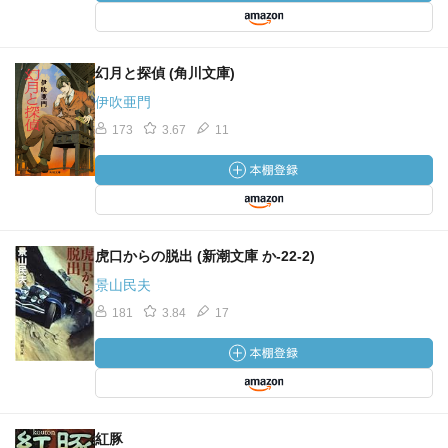
幻月と探偵 (角川文庫)
伊吹亜門
173
3.67
11
虎口からの脱出 (新潮文庫 か-22-2)
景山民夫
181
3.84
17
紅豚