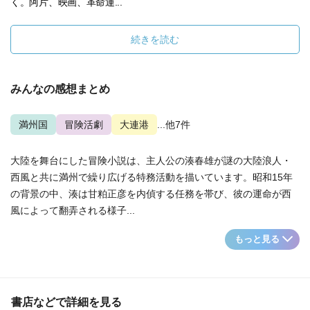
く。阿片、映画、革命運...
続きを読む
みんなの感想まとめ
満州国
冒険活劇
大連港
...他7件
大陸を舞台にした冒険小説は、主人公の湊春雄が謎の大陸浪人・
西風と共に満州で繰り広げる特務活動を描いています。昭和15年
の背景の中、湊は甘粕正彦を内偵する任務を帯び、彼の運命が西
風によって翻弄される様子...
もっと見る
書店などで詳細を見る