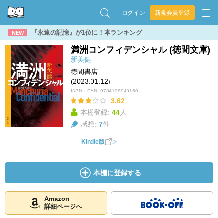
ログイン
新規会員登録
『永遠の記憶』が1位に！本ランキング
NEW
満洲コンフィデンシャル (徳間文庫)
新美健
徳間書店
(2023.01.12)
ISBN・EAN:
9784198948160
3.62
本棚登録:
44
人
感想:
7
件
Kindle版
本棚に登録する
Amazon
詳細ページへ