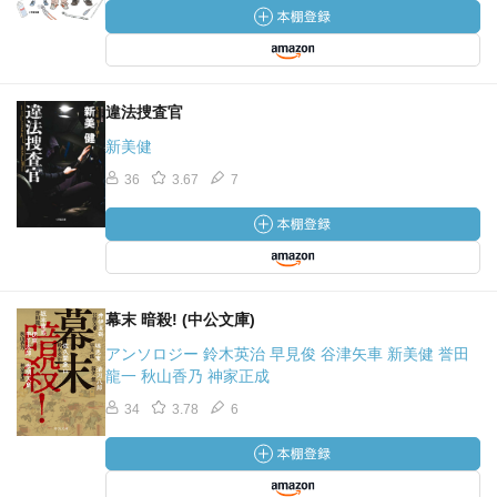
違法捜査官
新美健
36
3.67
7
幕末 暗殺! (中公文庫)
アンソロジー 鈴木英治 早見俊 谷津矢車 新美健 誉田
龍一 秋山香乃 神家正成
34
3.78
6