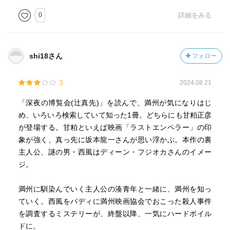
0
詳細をみる
shi18さん
フォロー
3
2024.08.21
「深夜の博覧会(辻真先)」を読んで、満州が気になりはじ
め、いろいろ検索していて知った1冊。どちらにも甘粕正彦
が登場する。甘粕といえば映画「ラストエンペラー」の印
象が強く、真っ先に坂本龍一さんが思い浮かぶ。本作の裏
主人公、謎の男・西風はディーン・フジオカさんのイメー
ジ。
満州に馴染んでいく主人公の湊青年と一緒に、満州を知っ
ていく。西風をバディに満州映画協会でおこった殺人事件
を調査するミステリーが、終盤以降、一気にハードボイル
ドに。