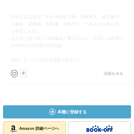
甘粕正彦は当然ですが伊達順之助、尾崎秀実、植芝盛平、
工藤忠、霍殿閣、李香蘭、川島芳子 と実在の人物が続々
と登場します。
主人公？語り部？の湊春雄と掴み所のない大陸人の西風の
約5年間の活躍譚が4話構成。
気軽にさっくり読める活劇小説でした。
0
詳細をみる
本棚に登録する
Amazon 詳細ページへ