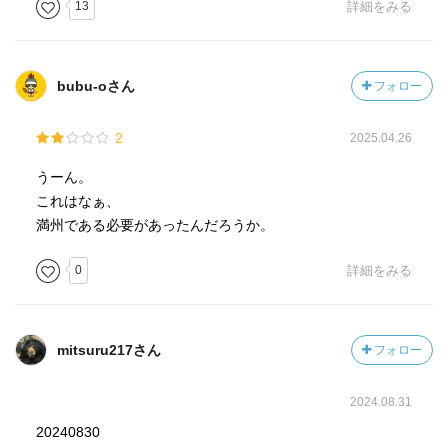
13
詳細をみる
大連から満州へと向かうために駅へと向かう途中に湊は、
西風という謎の大陸浪人に助けられる。新京行きの鉄道列
bubu-oさん
フォロー
車に乗り込んだ湊は車内で西風と再会する。その後、この
西風という謎の男は湊の運命を翻弄していくのだ。
2
2025.04.26
甘粕正彦、愛親覚羅溥儀、植芝盛平、李香蘭、川島芳子と
うーん。
いった実在の人物が幻のような満州国での冒険物語に華を
これはなぁ、
添える。
満州である必要があったんだろうか。
『閉幕』。再び現代。湊春雄の見た幻の正体……
0
詳細をみる
本体価格820円
★★★★★
mitsuru217さん
フォロー
2024.08.31
20240830