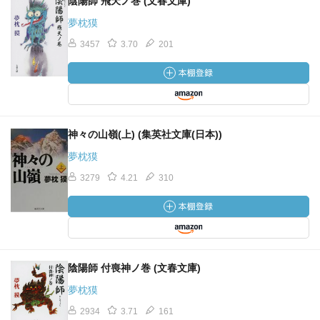
陰陽師 飛天ノ巻 (文春文庫)
夢枕獏
3457
3.70
201
神々の山嶺(上) (集英社文庫(日本))
夢枕獏
3279
4.21
310
陰陽師 付喪神ノ巻 (文春文庫)
夢枕獏
2934
3.71
161