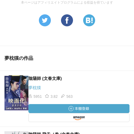
本ページはアフィリエイトプログラムによる収益を得ています
夢枕獏の作品
陰陽師 (文春文庫)
夢枕獏
5951
3.82
563