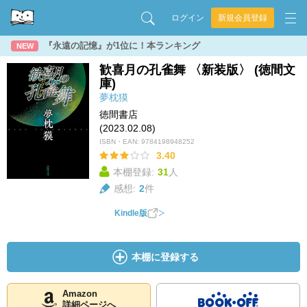
ログイン
新規会員登録
『永遠の記憶』が1位に！本ランキング
NEW
歓喜月の孔雀舞 〈新装版〉 (徳間文
庫)
夢枕獏
徳間書店
(2023.02.08)
ISBN・EAN:
9784198948252
3.40
本棚登録:
31
人
感想:
2
件
Kindle版
本棚に登録する
Amazon
詳細ページへ