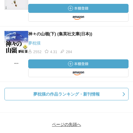
神々の山嶺(下) (集英社文庫(日本))
夢枕獏
2552
4.31
284
夢枕獏の作品ランキング・新刊情報
ページの先頭へ