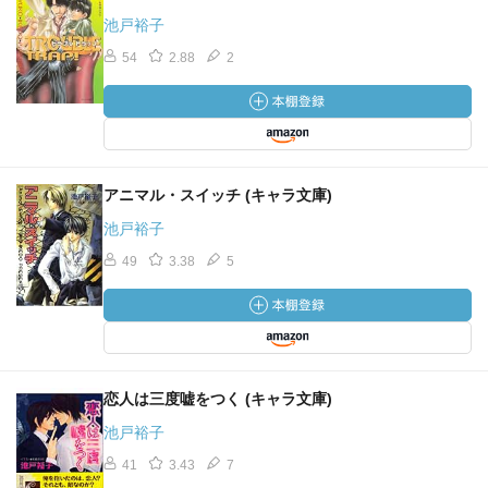
池戸裕子
54
2.88
2
アニマル・スイッチ (キャラ文庫)
池戸裕子
49
3.38
5
恋人は三度嘘をつく (キャラ文庫)
池戸裕子
41
3.43
7