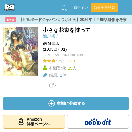
ログイン
新規会員登録
【ビルボードジャパンコラボ企画】2026年上半期話題作を考察
NEW
小さな花束を持って
池戸裕子
徳間書店
(1999.07.01)
ISBN・EAN:
9784199001024
3.71
本棚登録:
19
人
感想:
1
件
本棚に登録する
Amazon
詳細ページへ