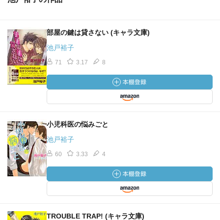
部屋の鍵は貸さない (キャラ文庫)
池戸裕子
71
3.17
8
小児科医の悩みごと
池戸裕子
60
3.33
4
TROUBLE TRAP! (キャラ文庫)