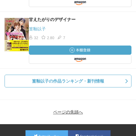
甘えたがりのデザイナー
篁釉以子
32
2.80
7
篁釉以子の作品ランキング・新刊情報
ページの先頭へ