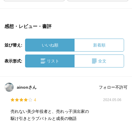
感想・レビュー・書評
並び替え:
いいね順
新着順
表示形式:
リスト
全文
ainonさん
フォロー不許可
4
2024.05.06
売れない美少年役者と、売れっ子演出家の
駆け引きとラブバトルと成長の物語