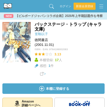
ログイン
新規会員登録
【ビルボードジャパンコラボ企画】2026年上半期話題作を考察
NEW
バックステージ・トラップ (キャラ
文庫)
篁釉以子
徳間書店
(2001.11.01)
ISBN・EAN:
9784199002083
3.13
本棚登録:
17
人
感想:
1
件
本棚に登録する
Amazon
詳細ページへ