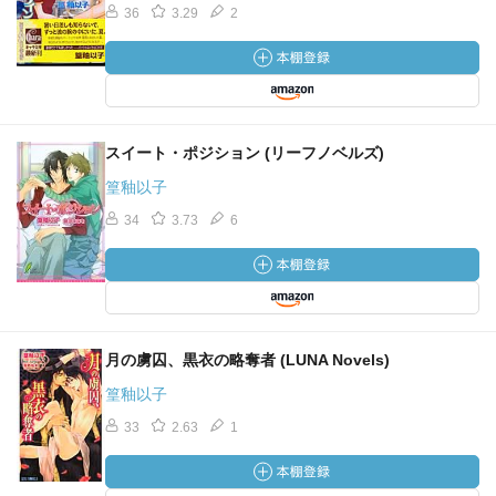
36
3.29
2
スイート・ポジション (リーフノベルズ)
篁釉以子
34
3.73
6
月の虜囚、黒衣の略奪者 (LUNA Novels)
篁釉以子
33
2.63
1