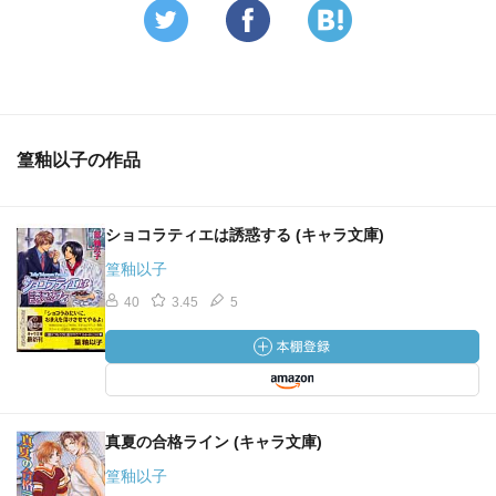
篁釉以子の作品
ショコラティエは誘惑する (キャラ文庫)
篁釉以子
40
3.45
5
真夏の合格ライン (キャラ文庫)
篁釉以子