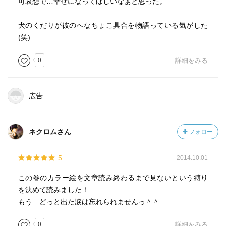
可哀想で…幸せになってほしいなぁと思った。
犬のくだりが彼のへなちょこ具合を物語っている気がした
(笑)
0
詳細をみる
広告
ネクロムさん
フォロー
5
2014.10.01
この巻のカラー絵を文章読み終わるまで見ないという縛り
を決めて読みました！
もう…どっと出た涙は忘れられませんっ＾＾
0
詳細をみる