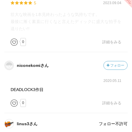
5
2023.09.04
壮大な映画を1本見終わったような気持ちです。
最後に漸く素直に行くなと言えたディックに盛大な拍手を
送りたい!!
0
詳細をみる
niconekomiさん
フォロー
2020.05.11
DEADLOCK3作目
0
詳細をみる
linus3さん
フォロー不許可