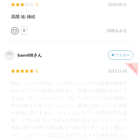
3
2019.08.11
高階 祐-挿絵
0
詳細をみる
banri08さん
フォロー
5
2015.11.03
再読、シリーズ完結。いい作品っていうのは経過や結末が
わかっていても何度も読めるし、何度でも感動できるんで
すよね。ディックとユウト、そしてコルブスと3人の複雑な
想いが絡まり合っていくように、最後に向かっていく展開
が本当に堪りません。ディックとユウトの恋の行方も感
動… ユウトがいないと自分は幸せになれないとディックの
本当の想いを聞けた時は私も一緒に涙です！ はぁ、面白か
った… このシリーズはどこまでコミカライズされるんでし