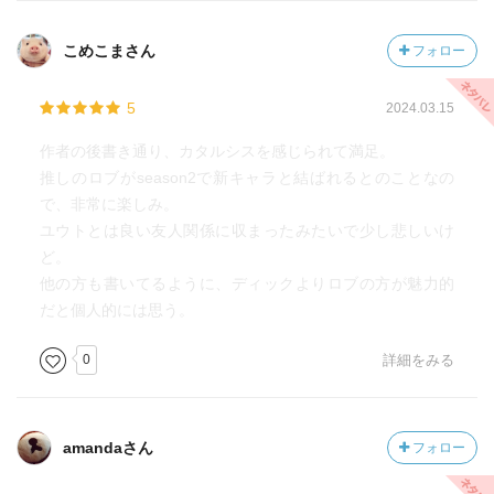
こめこまさん
フォロー
5
2024.03.15
作者の後書き通り、カタルシスを感じられて満足。
推しのロブがseason2で新キャラと結ばれるとのことなの
で、非常に楽しみ。
ユウトとは良い友人関係に収まったみたいで少し悲しいけ
ど。
他の方も書いてるように、ディックよりロブの方が魅力的
だと個人的には思う。
0
詳細をみる
amandaさん
フォロー