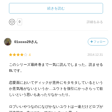
犬の名前がユウティとかウケたw
いつまでも2人が幸せである事を信じて…。
続きを読む
0
詳細をみる
01xoxo29さん
フォロー
4
2014.12.31
このシリーズ最終巻まで一気に読んでしまった。読ませる
BLです。
恋愛面においてディックが意外にモタモタしているという
か意気地がないというか…ユウトを強引にかっさらって欲
しいという思いもあったりなかったり。
ロブいいやつなのになびかないユウトは一途だけどロブが