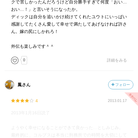
クで苦しかったんだろうけど自分勝手すぎて何度「おい…
おい…！」と言いそうになったか。
ディックは自分を追いかけ続けてくれたユウトにいっぱい
感謝してたくさん愛して幸せで満たしてあげなければ許さ
ん。嫁の尻にしかれろ！
外伝も楽しみです＾＾
0
詳細をみる
鳳さん
フォロー
4
2013.01.17
2013年1月16日読了
ようやく幸せになることができて良かった…としみじみ。
最終的に、コルブスは本当に刑務所での時間を大切にして