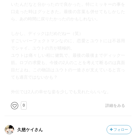
いたんだなと分かったので良かった。特にミッキーの事を
口走った時はグッときた。最後の言葉も併せてもしかした
ら、あの時間に戻りたかったのかもしれない。
しかし、ディックはだめだねー（笑）
すごいパーフェクトマンなのに、恋愛とユウトには不器用
でシャイ。ユウトの方が積極的。
ユウトは痛々しい程に健気で、最後の最後までディック一
筋。ロブの求愛も、今後の2人のことを考えて断るのは真面
目だよね。この物語はユウトの一途さが支えていると言っ
ても過言ではないかも？
外伝では2人の幸せな姿を少しでも見れたらいいな。
0
詳細をみる
久慈ケイさん
フォロー