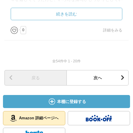
て、本当に、アメリカンドラマを１シーズン見終わったと
いう感じがする。
続きを読む
実際にQuanticoにも行ったことがあるけれど、なんだかあ
0
詳細をみる
の町の風景が見えてくるようだった（Quanticoの町並みの
描写がしっかりあったと言うことじゃなく、他の描写から
連鎖的に）し、ＦＢＩやＣＩＡなど機関のことも、「分か
らないことは作り話で」っていうふうにせずよく調べてあ
全54件中 1 - 20件
ったと思う。
ストーリ・挿絵ともに、文句なしに☆５つです。
戻る
次へ
本棚に登録する
Amazon 詳細ページへ