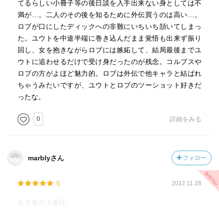
てるらしい小冊子等の後日談を入手出来ない身としては不
満が…。二人のその後を知るために外伝買うのは高い…。
ロブが口にしたディックへの非難にいちいち頷いてしまっ
た。ユウトを中途半端に巻き込んだまま覚悟も出来ず振り
回し、女を抱きながらロブには嫉妬して、結局最後までユ
ウトに追わせるだけで受け身だったのが残念。コルブスや
ロブの方がよほど魅力的。ロブは外伝で他キャラと結ばれ
ちゃうみたいですが、ユウトとロブのツーショット好きだ
ったな。
0
詳細をみる
marblyさん
フォロー
5
2012.11.28
全３巻の３巻目。