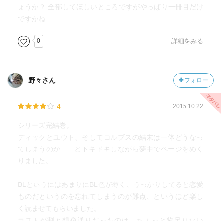
ょうか？ 全部してほしいところですがやっぱり一冊目だけ
ですかね
0
詳細をみる
野々さん
フォロー
4
2015.10.22
シリーズ完結巻。
ディックとユウト、そしてコルブスの結末は一体どうなっ
てしまうのか……とドキドキしながら夢中でページをめく
りました。
BLというにはあまりにBL色が薄く、うっかりしてると恋愛
ものだというのを忘れてしまうのが難点、というほど楽し
く読ませてもらいました。
ラストが割と想像通りだったのは、ちょっと物足りない