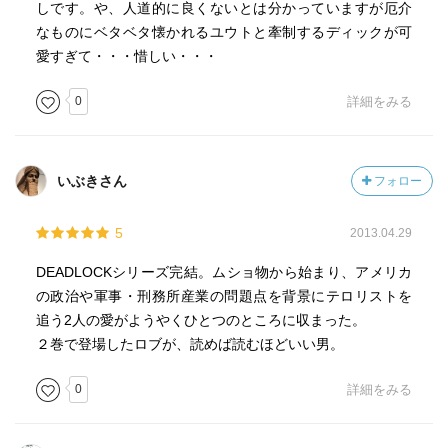
しです。や、人道的に良くないとは分かっていますが厄介
なものにベタベタ懐かれるユウトと牽制するディックが可
愛すぎて・・・惜しい・・・
0
詳細をみる
いぶきさん
フォロー
5
2013.04.29
DEADLOCKシリーズ完結。ムショ物から始まり、アメリカ
の政治や軍事・刑務所産業の問題点を背景にテロリストを
追う2人の愛がようやくひとつのところに収まった。
２巻で登場したロブが、読めば読むほどいい男。
0
詳細をみる