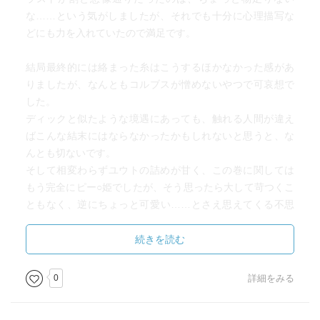
な……という気がしましたが、それでも十分に心理描写な
どにも力を入れていたので満足です。
結局最終的には絡まった糸はこうするほかなかった感があ
りましたが、なんともコルブスが憎めないやつで可哀想で
した。
ディックと似たような境遇にあっても、触れる人間が違え
ばこんな結末にはならなかったかもしれないと思うと、な
んとも切ないです。
そして相変わらずユウトの詰めが甘く、この巻に関しては
もう完全にピー○姫でしたが、そう思ったら大して苛つくこ
ともなく、逆にちょっと可愛い……とさえ思えてくる不思
議。
庇護欲をそそるって、こういうことか(笑)
続きを読む
個人的に、最後までディックよりもロブとネトに萌え滾っ
0
詳細をみる
ていたので、本編CPにそこまでのめり込めなかったという
のが本音のところ。