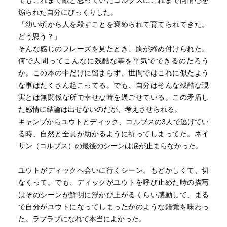
てもこれまで敵と思っていたコルブスにこれまで同情心を
煽られた自分にびっくりした。
「幼い頃から人を殺すことを褒められて育てられてきた。
どう思う？」
そんな感じのフレーズを見たとき、胸が締め付けられた。
何で人間ってこんなに残酷な事を平気でできるのだろう
か。この本の中だけに留まらず、世間ではこれに似たよう
な事はたくさん起こってる。でも、自分はそんな残酷な現
実とは無関係な所で幸せな時を過ごせている。この矛盾し
た感情に結論は出せないのだが、考えさせられる。
キャンプからユウトとディック、コルブスの3人で逃げてい
る時、自然と全員が助かるように祈ってしまってた。ネイ
サン（コルブス）の最後のシーンは涙が止まらなかった。
ユウトがディックへ会いに行くシーン。もどかしくて、切
なくって。でも、ディックがユウトを呼び止めた時の描写
はそのシーンが鮮明に浮かび上がるくらい感動して、まる
で自分がユウトになってしまったかのような錯覚を味わっ
た。ラブラブになれて本当によかった。