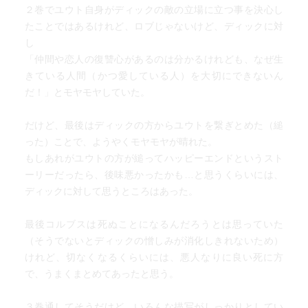
２巻でユウト自身がディックの敵の立場に立つ事を決心し
たことではあるけれど、ロブじゃないけど、ディックに対
し
「仲間や恋人の復讐心があるのは分かるけれども、なぜ生
きている人間（かつ愛している人）を大切にできないん
だ！」とモヤモヤしていた。
だけど、最後はディックの方からユウトを繋ぎとめた（縋
った）ことで、ようやくモヤモヤが晴れた。
もしあれがユウトの方が縋ってハッピーエンドというスト
ーリーだったら、後味悪かったかも…と思うくらいには、
ディックに対して思うところはあった。
最後コルブスは死ぬことになるんだろうとは思っていた
（そうでないとディックの憎しみが消化しきれないため）
けれど、切なくなるくらいには、悪人なりに良い死に方
で、うまくまとめてあったと思う。
３巻通してそうだけど、いろんな描写がしっかりとしてい