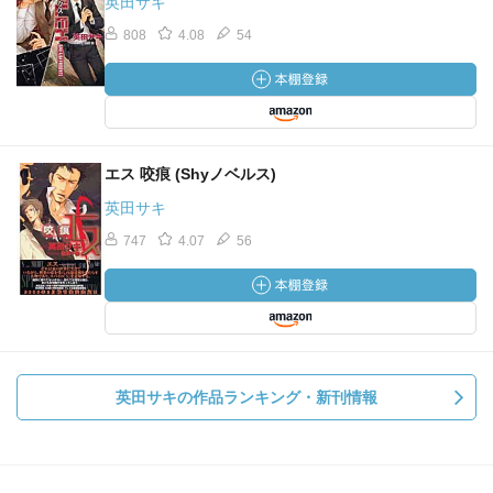
英田サキ
808
4.08
54
エス 咬痕 (Shyノベルス)
英田サキ
747
4.07
56
英田サキの作品ランキング・新刊情報