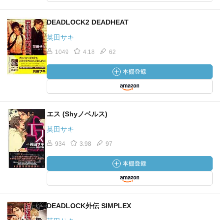
DEADLOCK2 DEADHEAT
英田サキ
1049
4.18
62
エス (Shyノベルス)
英田サキ
934
3.98
97
DEADLOCK外伝 SIMPLEX