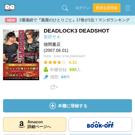
ログイン
新規会員登録
2週連続で『薬屋のひとりごと』17巻が1位！マンガランキング
NEW
DEADLOCK3 DEADSHOT
英田サキ
徳間書店
(2007.06.01)
ISBN・EAN:
9784199004407
4.31
本棚登録:
999
人
感想:
64
件
本棚に登録する
Amazon
詳細ページへ