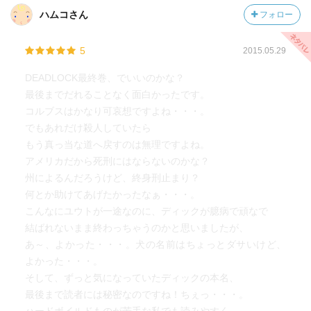
とはいえ、漸くなんのしがらみもなく自由に愛し合えるふ
ハムコさん
フォロー
たりを見てほっとしました。
犬にユウトの名前をこっそりつけてるディック、なんてい
5
2015.05.29
じらしいのでしょう……。
お幸せに～。
DEADLOCK最終巻、でいいのかな？
最後までだれることなく面白かったです。
コルブスはかなり可哀想ですよね・・・。
でもあれだけ殺人していたら
もう真っ当な道へ戻すのは無理ですよね。
アメリカだから死刑にはならないのかな？
州によるんだろうけど、終身刑止まり？
何とか助けてあげたかったなぁ・・・。
こんなにユウトが一途なのに、ディックが臆病で頑なで
結ばれないまま終わっちゃうのかと思いましたが、
あ～、よかった・・・。犬の名前はちょっとダサいけど、
よかった・・・。
そして、ずっと気になっていたディックの本名、
最後まで読者には秘密なのですね！ちぇっ・・・。