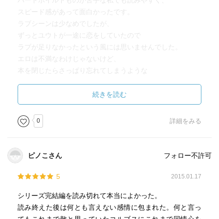
ハードボイルドものが苦手な私でも読みやすく、
スピード感があって面白かったです。
ラブシーンは少なめでしたが、
ずっとユウトが一途に恋をしていたので
ラブが足りなかったという風には思いませんでした。
エロは不満なわけじゃないけど、
本を閉じたらさっぱり忘れてしまうような
印象の薄いエロだったかな・・・。
番外編も楽しみです。
続きを読む
0
詳細をみる
ピノこさん
フォロー不許可
5
2015.01.17
シリーズ完結編を読み切れて本当によかった。
読み終えた後は何とも言えない感情に包まれた。何と言っ