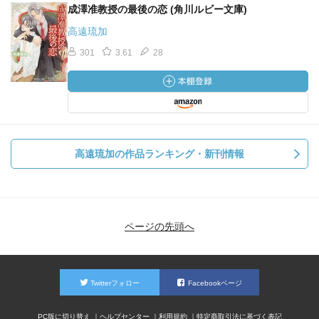
成澤准教授の最後の恋 (角川ルビー文庫)
高遠琉加
301
3.61
28
高遠琉加の作品ランキング・新刊情報
ページの先頭へ
Twitterフォロー
Facebookページ
PC版に切り替え
ヘルプセンター
利用規約
特定商取引法に基づく表記