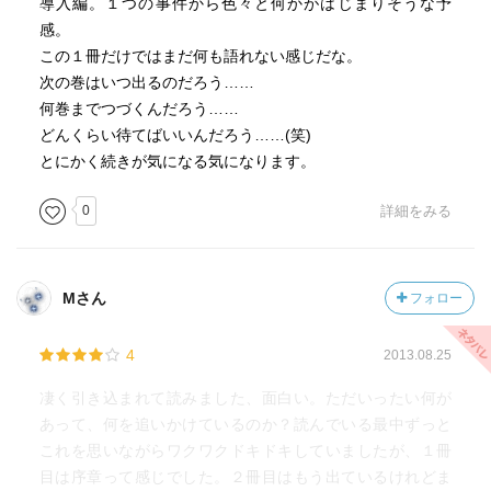
導入編。１つの事件から色々と何かがはじまりそうな予
感。
この１冊だけではまだ何も語れない感じだな。
次の巻はいつ出るのだろう……
何巻までつづくんだろう……
どんくらい待てばいいんだろう……(笑)
とにかく続きが気になる気になります。
0
詳細をみる
Mさん
フォロー
4
2013.08.25
凄く引き込まれて読みました、面白い。ただいったい何が
あって、何を追いかけているのか？読んでいる最中ずっと
これを思いながらワクワクドキドキしていましたが、１冊
目は序章って感じでした。２冊目はもう出ているけれどま