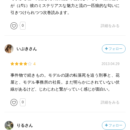
が（≧∇≦）彼のミステリアスな魅力と流の一匹狼的な匂いに
引きつけられつつ次巻読みます。
0
詳細をみる
いぶきさん
フォロー
4
2013.04.29
事件物で続きもの。モデルの謎の転落死を追う刑事と、花
屋と、モデル事務所の社長。まだ明らかにされていない伏
線があるけど、じわじわと繋がっていく感じが面白い。
0
詳細をみる
りるさん
フォロー