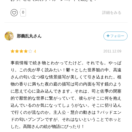
0
詳細をみる
那義乱丸さん
フォロー
4
2011.12.09
事前情報で続き物とわかってたけど。それでも。やっぱ
り。この先が早く読みたい！鬱々とした世界観の中、高遠
さんの匂い立つ様な情景描写が美しくて引き込まれた。植
物の香りに満ちた夜の庭の描写は司の内面を写す鏡のよう
に思えて心に染み込んできます。それは、司と佐季の閉塞
的で厭世的な世界に繋がっていて、彼らがそこに何を抱え
込んでいるのか気になってしょうがない。そこに切り込ん
で行くのが流なのか。主人公・慧介の動きは？バッドエン
ドの匂いプンプンですが、それはないということでホッと
した。高階さんの絵が物語にぴったり！