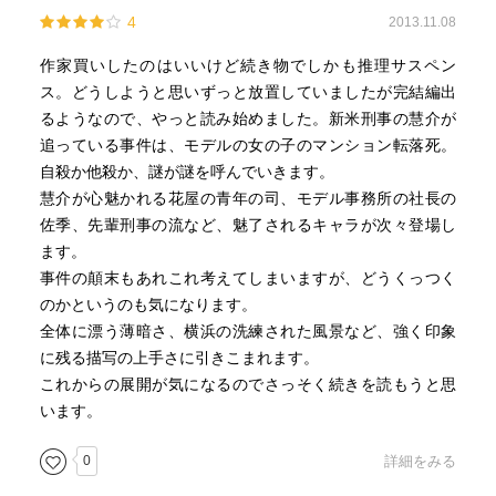
4
2013.11.08
作家買いしたのはいいけど続き物でしかも推理サスペン
ス。どうしようと思いずっと放置していましたが完結編出
るようなので、やっと読み始めました。新米刑事の慧介が
追っている事件は、モデルの女の子のマンション転落死。
自殺か他殺か、謎が謎を呼んでいきます。
慧介が心魅かれる花屋の青年の司、モデル事務所の社長の
佐季、先輩刑事の流など、魅了されるキャラが次々登場し
ます。
事件の顛末もあれこれ考えてしまいますが、どうくっつく
のかというのも気になります。
全体に漂う薄暗さ、横浜の洗練された風景など、強く印象
に残る描写の上手さに引きこまれます。
これからの展開が気になるのでさっそく続きを読もうと思
います。
0
詳細をみる