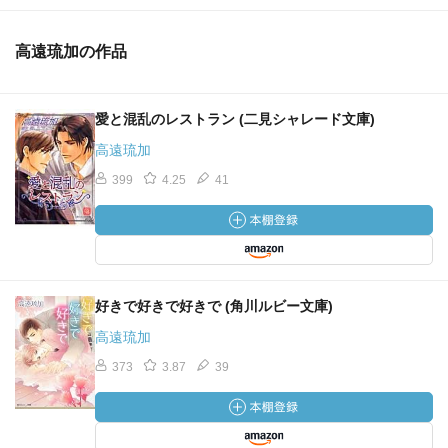
高遠琉加の作品
愛と混乱のレストラン (二見シャレード文庫)
高遠琉加
399
4.25
41
好きで好きで好きで (角川ルビー文庫)
高遠琉加
373
3.87
39