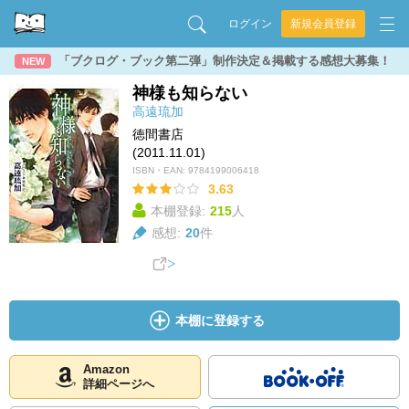
ログイン
新規会員登録
「ブクログ・ブック第二弾」制作決定＆掲載する感想大募集！
NEW
神様も知らない
高遠琉加
徳間書店
(2011.11.01)
ISBN・EAN:
9784199006418
3.63
本棚登録:
215
人
感想:
20
件
本棚に登録する
Amazon
詳細ページへ