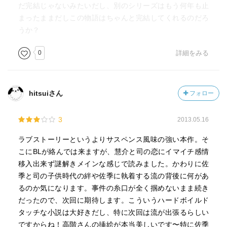
だ完結じゃないみたいだし、別のシリーズはもう何年も止
まったままだしこの物語はちゃんと完結してくれるのだろ
うか？
0
詳細をみる
hitsuiさん
フォロー
3
2013.05.16
ラブストーリーというよりサスペンス風味の強い本作。そ
こにBLが絡んでは来ますが、慧介と司の恋にイマイチ感情
移入出来ず謎解きメインな感じで読みました。かわりに佐
季と司の子供時代の絆や佐季に執着する流の背後に何があ
るのか気になります。事件の糸口が全く掴めないまま続き
だったので、次回に期待します。こういうハードボイルド
タッチな小説は大好きだし、特に次回は流が出張るらしい
ですからね！高階さんの挿絵が本当美しいです〜特に佐季