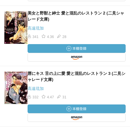
美女と野獣と紳士 愛と混乱のレストラン 2 (二見シャ
レード文庫)
高遠琉加
341
4.36
28
唇にキス 舌の上に愛 愛と混乱のレストラン 3 (二見シ
ャレード文庫)
高遠琉加
332
4.47
31