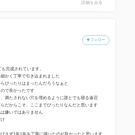
詳細をみる
けど、これはとても大事で必要な時間だと思います。三
わからない待ち人に怯える日々より、何倍も幸せだった
やかさをこの人が知れたのはとてもよかった。前向きな
と同じシーンを、まったく違う心境で迎える。やっぱり
フォロー
る関係になったらいいです。ぶつかって話し合って幸せ
ても完成されています。
も細かく丁寧で引き込まれました
からぴったりはまったんだろうなぁと
たので良かったです
と、満たされない穴を埋めるように誰とでも寝る遠召
彼らだからこそ、ここまでぴったりなんだと思います
兄は嫌いではありません
だけ
ばさず1年1年を丁寧に描いたのが良かったと思います