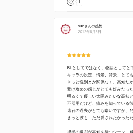
1
さを癒してくれる気がしました。
最後、受けさんは待つことになる
年なら、短いでしょう。帰るかも
sui*
さん
の感想
でしょう。待つ、ということの穏
2012年8月8日
約束を守りながら待って、出会い
ロマン、です。
このあと、二人が喧嘩とかができ
になってほしいです。
BLとしてではなく、物語としてと
キャラの設定、情景、背景、とて
きっと性別とか関係なく、高知だ
受け攻めの感じがとても好みだっ
明るくて優しい太陽みたいな高知
不器用だけど、痛みを知っている
遠召の過去がとても暗いですが、
きっと彼も、ただ愛されたかった
後半の遠召が高知を待つシーン、飛