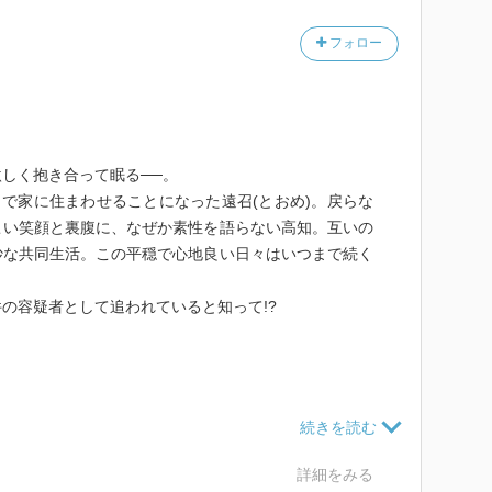
るんだろうなと思う。
フォロー
しく抱き合って眠る──。
きで家に住まわせることになった遠召(とおめ)。戻らな
こい笑顔と裏腹に、なぜか素性を語らない高知。互いの
妙な共同生活。この平穏で心地良い日々はいつまで続く
の容疑者として追われていると知って!?
に残る作品。
決して派手じゃないし、幸せに満ち溢れてる訳でもな
トに心を打たれました。
詳細をみる
、やっと出口への光が見えた…そんな希望のあるラスト