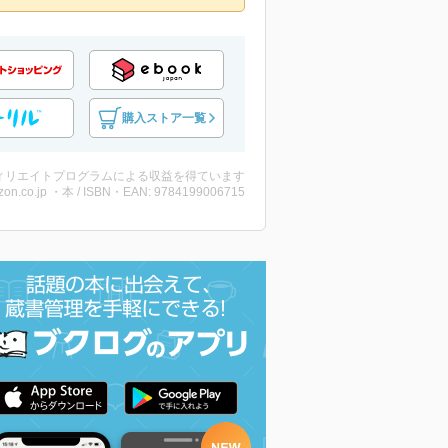
購入ストア一覧
ィリエイトプログラムによる収益を得ています
on.co.jp ・本 / ISBN・EAN: 9784199006715