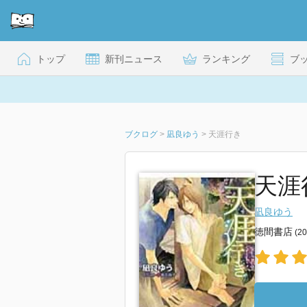
トップ
新刊ニュース
ランキング
ブ
ブクログ
>
凪良ゆう
>
天涯行き
天涯
凪良ゆう
徳間書店
(2