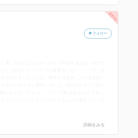
ってから強く思いました。
フォロー
えた男二人がひょんなきっかけで同居するお話。何の予
はとんでもないどシリアスの世界でした・・・（汗）読
の上で立ちすくむような、身体も心も哀しさで冷え切っ
ても分かり合えない相手について、自分の中でどう折り
感しました。いやぁ、こういうBLもあるんですねぇ
にならないペアペンダントのような二人が幸せになって
詳細をみる