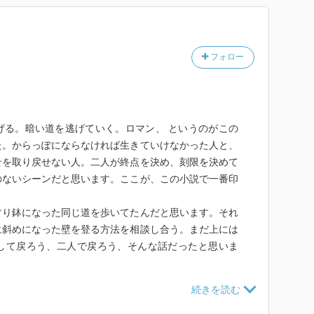
フォロー
げる。暗い道を逃げていく。ロマン、 というのがこの
た。からっぽにならなければ生きていけなかった人と、
せを取り戻せない人。二人が終点を決め、刻限を決めて
のないシーンだと思います。ここが、この小説で一番印
すり鉢になった同じ道を歩いてたんだと思います。それ
に斜めになった壁を登る方法を相談し合う。まだ上には
して戻ろう、二人で戻ろう、そんな話だったと思いま
るみたいな話で、文体で、境遇はつらいけど安らかな気
まり返った森ではなくて、だんだん明るくなり、朝にな
うな。いろんな思惑があって、どうにもならない不器用