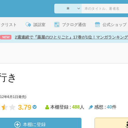
ックリスト
談話室
ブクログ通信
公式ショップ
2週連続で『薬屋のひとりごと』17巻が1位！マンガランキング
NEW
行き
012年6月1日発売)
3.79
本棚登録 :
488
人
感想 :
40
件
本棚に登録