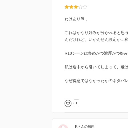
わけありBL。
これはかなり好みが分かれると思
んだけれど、いかんせん設定が…
R18シーンは多めかつ濃厚かつ好
私は途中から引いてしまって、飛
なぜ得意ではなかったかのネタバ
受けくんが近親相姦かつ性暴力、
悪は抱かないんだけど、性暴力も
い。人間の尊厳を奪うかのような
1
かなりヘビー。
そして攻めくんのお姉さんの話も
人って残念ながらいるよな、と。
K
さん
の感想