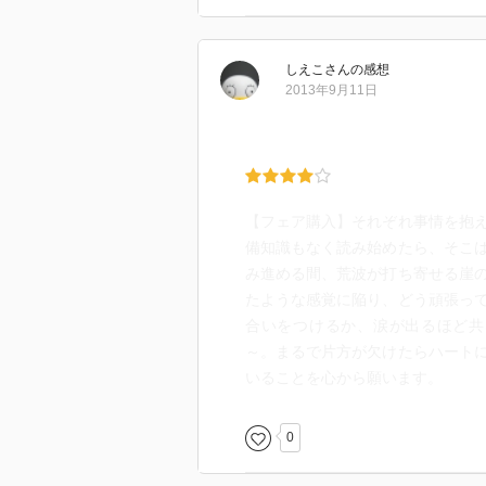
だと私は思います。
幸せになって欲しいと、読み終わ
しえこ
さん
の感想
2013年9月11日
【フェア購入】それぞれ事情を抱
備知識もなく読み始めたら、そこ
み進める間、荒波が打ち寄せる崖
たような感覚に陥り、どう頑張っ
合いをつけるか、涙が出るほど共
～。まるで片方が欠けたらハート
いることを心から願います。
0