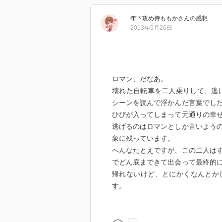
年下攻め侍ももか
さん
の感想
2013年5月26日
ロマン、だなあ。
壊れた自転車を二人乗りして、逃
シーンを読んで浮かんだ言葉でし
ひびが入ってしまって元通りの幸
逃げるのはロマンとしか言いよう
象に残っています。
へんなたとえですが、この二人は
でどん底まできて出会って最終的
帰れないけど、とにかくなんとか
す。
全体的に静かな森の中を歩いてい
持ちで読めました。ずっと夜で静
り昼になり鳥がさえずっているよ