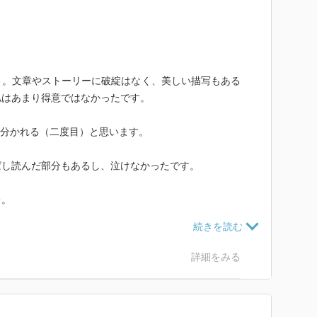
う。文章やストーリーに破綻はなく、美しい描写もある
私はあまり得意ではなかったです。
み分かれる（二度目）と思います。
ばし読んだ部分もあるし、泣けなかったです。
レ。
性虐待を受けているキャラなんです。近親相姦は私は嫌
ギリいけるけど、このお話の中の性虐待は本当にキツ
やり方です。いや、虐待も性暴力もそうなんだけども、
詳細をみる
やり切れなさを感じます。でも、こういう話の通じない
その人にとっては攻めくんこそがおかしなやつで。永遠