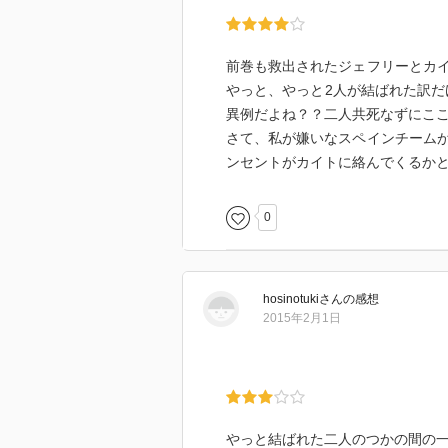
前巻も救出されたジェフリーとカ
やっと、やっと2人が結ばれた訳だ
異例だよね？？二人共死なずにこ
さて、私が嫌いなスペインチーム
ンセントがカイトに絡んでくるか
0
hosinotuki
さん
の感想
2015年2月1日
やっと結ばれた二人のつかの間の