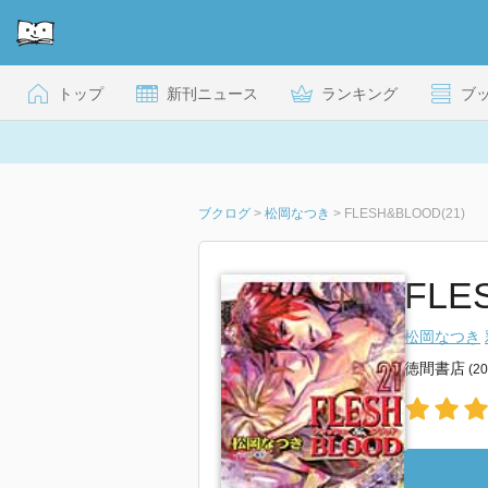
トップ
新刊ニュース
ランキング
ブ
ブクログ
>
松岡なつき
>
FLESH&BLOOD(21)
FLE
松岡なつき
徳間書店
(2