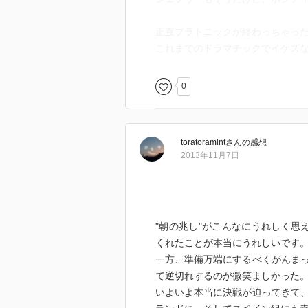
正直プラトニックが終わっちゃっ
これまでのドラマチックでイケズ
0
toratoramint
さん
の感想
2013年11月7日
"朝の兆し"がこんなにうれしく思え
くれたことが本当にうれしいです
一方、準備万端にするべくがんま
て逆切れするのが微笑ましかった
いよいよ本当に決戦が迫ってきて