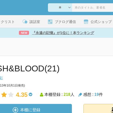
ックリスト
談話室
ブクログ通信
公式ショップ
『永遠の記憶』が1位に！本ランキング
NEW
SH&BLOOD(21)
彩
013年10月1日発売)
4.35
本棚登録 :
218
人
感想 :
19
件
本棚に登録