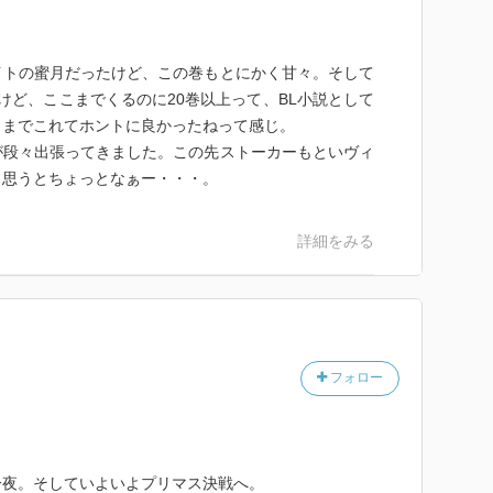
イトの蜜月だったけど、この巻もとにかく甘々。そして
けど、ここまでくるのに20巻以上って、BL小説として
こまでこれてホントに良かったねって感じ。
が段々出張ってきました。この先ストーカーもといヴィ
と思うとちょっとなぁー・・・。
詳細をみる
フォロー
一夜。そしていよいよプリマス決戦へ。