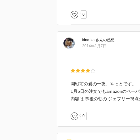
0
kina-koi
さん
の感想
2014年1月7日
開戦前の愛の一夜。やっとです。
1月5日の注文でもamazonのペ
内容は 事後の朝の ジェフリー視
0