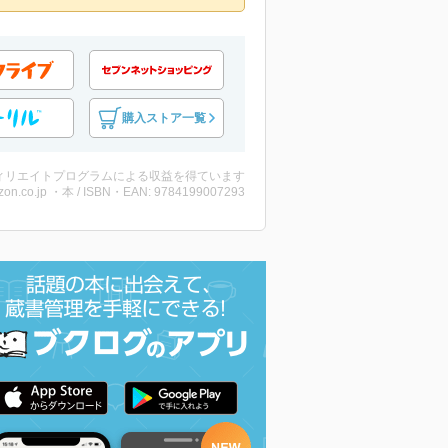
購入ストア一覧
ィリエイトプログラムによる収益を得ています
on.co.jp ・本 / ISBN・EAN: 9784199007293