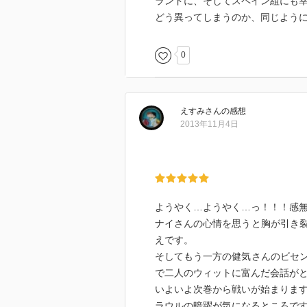
ランドに、そしてスペイン組にも幸
どう異ってしまうのか、同じよう
0
えすみ
さん
の感想
2013年11月4日
ようやく…ようやく…っ！！！感
ナイさんの心情を思うと胸が引き
えです。
そしてもう一方の健気さんのビセ
で二人のウィットに富んだ会話が
いよいよ次巻から戦いが始まりま
ラウルの暗躍が気になるところで