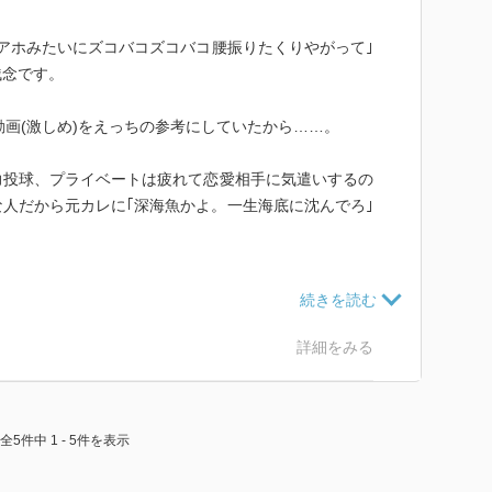
｢アホみたいにズコバコズコバコ腰振りたくりやがって｣
残念です。
動画(激しめ)をえっちの参考にしていたから……。
力投球、プライベートは疲れて恋愛相手に気遣いするの
人だから元カレに｢深海魚かよ。一生海底に沈んでろ｣
いほど挑戦するのに燃え、細やかな気遣いでやりがいを
かやっぱり、仕事しっかりやってるひとはカッコいい！
殻になるの分かる。
詳細をみる
ょうね｣とか｢家でもテキパキ家事してそう｣とか言われ
読むナメクジなので、心から同意する。ほっといて。寝
全5件中 1 - 5件を表示
者同士だからダメになりそう。そもそも恒生ノンケだ