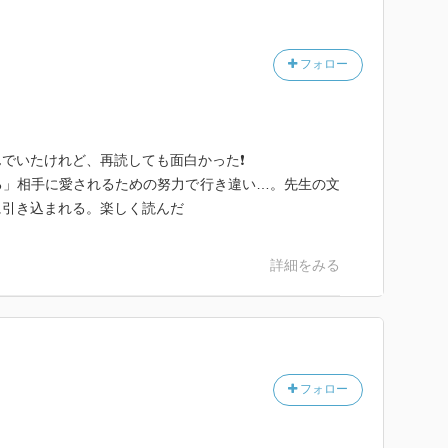
ってどんなんなんでしょう？ちょっと私にも触らせて欲
フォロー
とろんとろんに甘いいちゃいちゃストーリーでした(≧
カップルかよ！！って突っ込みたくなるくらい(*´艸｀
でいたけれど、再読しても面白かった❗
る」相手に愛されるための努力で行き違い…。先生の文
に引き込まれる。楽しく読んだ
ますが、他作なら漢字表記されるであろう言葉が平仮名
詳細をみる
を醸し出していて、作品の雰囲気と合っていて好きでし
フォロー