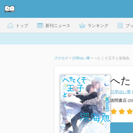
トップ
新刊ニュース
ランキング
ブ
ブクログ
>
川琴ゆい華
>
へたくそ王子と深海魚
へた
川琴ゆい華
徳間書店
(2