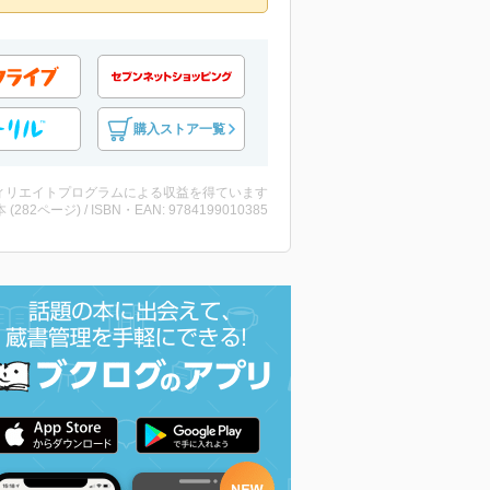
購入ストア一覧
ィリエイトプログラムによる収益を得ています
・本 (282ページ) / ISBN・EAN: 9784199010385