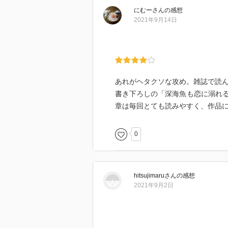
経験豊富に見える恋愛下手。
にむー
さん
の感想
ていうか「小鳥くらい飼えそう」
2021年9月14日
しい。
なんだかんだで恋愛初心者同士の、
∀≦)
最後の後日談なんてもう、お前らバ
あれがヘタクソな攻め。雑誌で読ん
*)
書き下ろしの「深海魚も恋に溺れ
甘めをお好みの方に…。
章は毎回とても読みやすく、作品
作中、意図されてのことだと思い
0
表記になっています。
個人的にはそれが柔らかな雰囲気
た。
hitsujimaru
さん
の感想
2021年9月2日