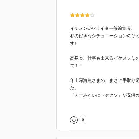
イケメンCA×ライター兼編集者。
私の好きなシチュエーションのひ
す♪
高身長、仕事も出来るイケメンなの
て！！
年上深海魚さまの、まさに手取り足
た。
「アホみたいにヘタクソ」が呪縛
受の奏は、伝えるべきときははっ
て投げそうな場面でも投げずに向
0
でも…深海魚なんですよね…。