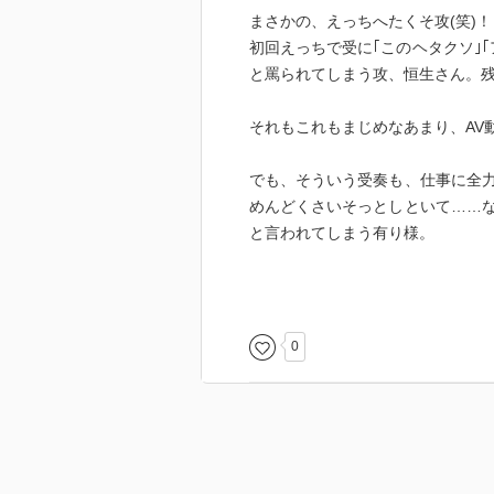
まさかの、えっちへたくそ攻(笑)！
初回えっちで受に｢このヘタクソ｣
と罵られてしまう攻、恒生さん。
それもこれもまじめなあまり、AV
でも、そういう受奏も、仕事に全
めんどくさいそっとしといて……な
と言われてしまう有り様。
恒生は、男性CA。ハードルが高
もって仕事に取り組んでる。なん
ハードな仕事なだけに、休日脱け
0
自分も｢お家きれいにしてるんでし
てるけど、全っ然。ダラダラ本を
かせて。みたいな。
そんなふたりが、恋をした。似た