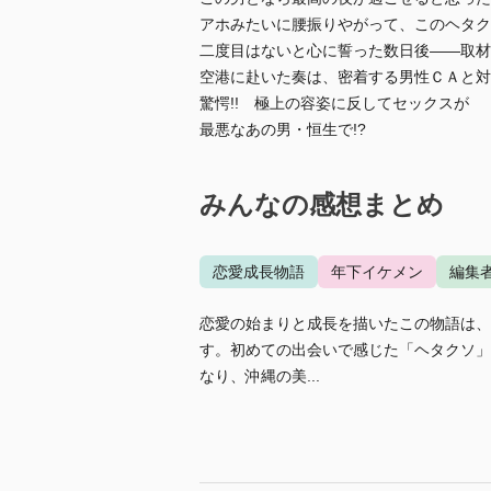
アホみたいに腰振りやがって、このヘタク
二度目はないと心に誓った数日後――取材
空港に赴いた奏は、密着する男性ＣＡと対
驚愕!! 極上の容姿に反してセックスが
最悪なあの男・恒生で!?
みんなの感想まとめ
恋愛成長物語
年下イケメン
編集者
恋愛の始まりと成長を描いたこの物語は、
す。初めての出会いで感じた「ヘタクソ」
なり、沖縄の美...