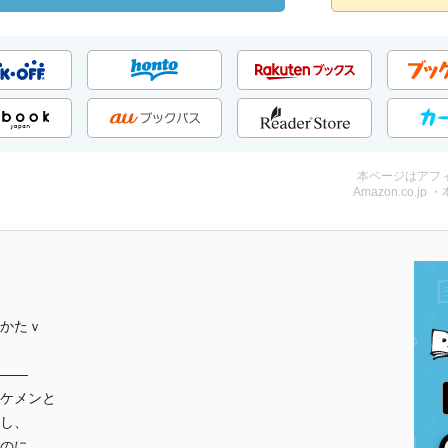
本ページはアフ
Amazon.co.jp 
かたｖ
――
ケメンと
し、
のに…。