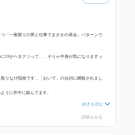
とつ「一夜限りの男と仕事でまさかの再会」パターンで
にｴﾁがヘタクソって…、そりゃ中身が気になりますっ
取りなｴﾁ指南です…「おいで」の台詞に瞬殺されまし
のように作中に絡んでます。
きり言葉にするし、いろいろ努力するし、普通ならキレ
き合うのがとても男前。
詳細をみる