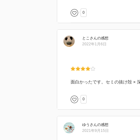
0
とこ
さん
の感想
2022年1月6日
面白かったです。セミの抜け殻 ×
0
ゆう
さん
の感想
2021年9月15日