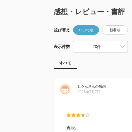
感想・レビュー・書評
並び替え
いいね順
新着順
表示件数
すべて
しをん
さん
の感想
2026年7月7日
再読。