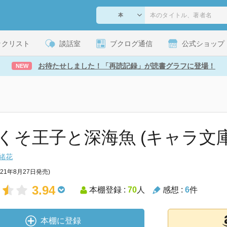
ックリスト
談話室
ブクログ通信
公式ショップ
お待たせしました！「再読記録」が読書グラフに登場！
NEW
くそ王子と深海魚 (キャラ文庫
緒花
021年8月27日発売)
3.94
本棚登録 :
70
人
感想 :
6
件
本棚に登録