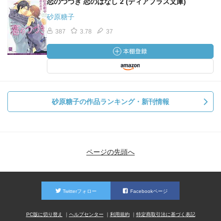
恋のつづき 恋のはなし 2 (ディアプラス文庫)
砂原糖子
387
3.78
37
砂原糖子の作品ランキング・新刊情報
ページの先頭へ
Twitterフォロー
Facebookページ
PC版に切り替え
ヘルプセンター
利用規約
特定商取引法に基づく表記