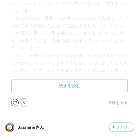
んも、みんなどこかいびつで可愛げがあって、微笑ましか
ったです。
主役の2人は、戸原くんの拗らせっぷりが可哀想でしたが
理解できる範疇かなと思って読んでました。拙いながら、
一生懸命杜野くんに手を伸ばそうとする姿はいじらしかっ
た。杜野くんには、長年の思いが実ってよかったねと言い
たくなりました。
☆は、杜野くんが戸原くんを好きになった理由がイマイ
チわからなくて、そこをもう少し描いてほしかったなと思
ったのと、何度も強く拒絶する戸原くんを口説く杜野くん
に「そんなにグイグイ口説ける？」ってちょっと疑問に思
ったので、－2に。杜野くん側の事情をもう少し知りたかっ
続きを読む
たなと思いました。
でも主役2人は格好いいし、周りのキャラも素敵。仕事の
0
詳細をみる
描写も細かくて大人も読みやすい。特にお酒が好きな人
や、不器用だけど健気な受けが好きな方は、より楽しめる
作品かなと思います。
Jasmineさん
フォロー