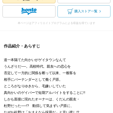
購入ストア一覧
本ページはアフィリエイトプログラムによる収益を得ています
作品紹介・あらすじ
道一本隔てた向かいがゲイタウンなんて
うんざりだ──。高校時代、親友への恋心を
否定して一方的に関係を断って以来、一般客を
相手にバーテンダーとして働く戸原。
ところがなりゆきから、毛嫌いしていた
真向かいのゲイバーで短期アルバイトをすることに!!
しかも面接に現れたオーナーは、くだんの親友・
杜野だった──!? 動揺して気まずい戸原に、
なぜか杜野は「おまえなら採用だ」と言い渡し!?