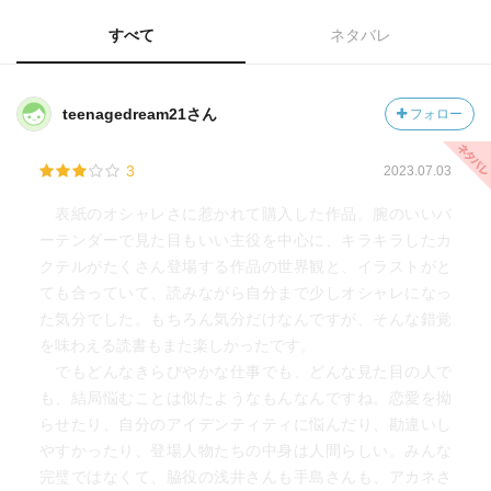
すべて
ネタバレ
teenagedream21さん
フォロー
3
2023.07.03
表紙のオシャレさに惹かれて購入した作品。腕のいいバ
ーテンダーで見た目もいい主役を中心に、キラキラしたカ
クテルがたくさん登場する作品の世界観と、イラストがと
ても合っていて、読みながら自分まで少しオシャレになっ
た気分でした。もちろん気分だけなんですが、そんな錯覚
を味わえる読書もまた楽しかったです。
でもどんなきらびやかな仕事でも、どんな見た目の人で
も、結局悩むことは似たようなもんなんですね。恋愛を拗
らせたり、自分のアイデンティティに悩んだり、勘違いし
やすかったり、登場人物たちの中身は人間らしい。みんな
完璧ではなくて、脇役の浅井さんも手島さんも、アカネさ