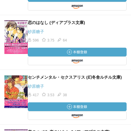
恋のはなし (ディアプラス文庫)
砂原糖子
596
3.75
64
センチメンタル・セクスアリス (幻冬舎ルチル文庫)
砂原糖子
417
3.53
38