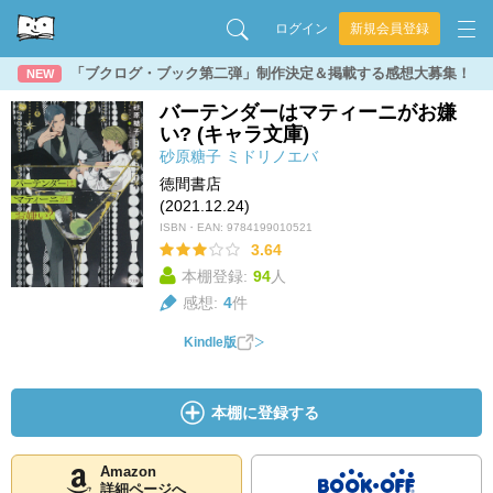
ログイン
新規会員登録
「ブクログ・ブック第二弾」制作決定＆掲載する感想大募集！
NEW
バーテンダーはマティーニがお嫌
い? (キャラ文庫)
砂原糖子
ミドリノエバ
徳間書店
(2021.12.24)
ISBN・EAN:
9784199010521
3.64
本棚登録:
94
人
感想:
4
件
Kindle版
本棚に登録する
Amazon
詳細ページへ