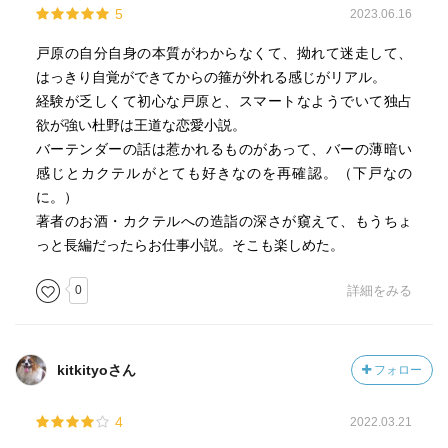
5
2023.06.16
戸原の自分自身の本質がわからなくて、拗れて迷走して、
はっきり自覚ができてからの箍が外れる感じがリアル。
経験が乏しくて初心な戸原と、スマートなようでいて独占
欲が強い杜野は王道な恋愛小説。
バーテンダーの話は惹かれるものがあって、バーの薄暗い
感じとカクテルがとても好きなのを再確認。（下戸なの
に。）
著者のお酒・カクテルへの造詣の深さが窺えて、もうちょ
っと長編だったらお仕事小説。そこも楽しめた。
0
詳細をみる
kitkityoさん
フォロー
4
2022.03.21