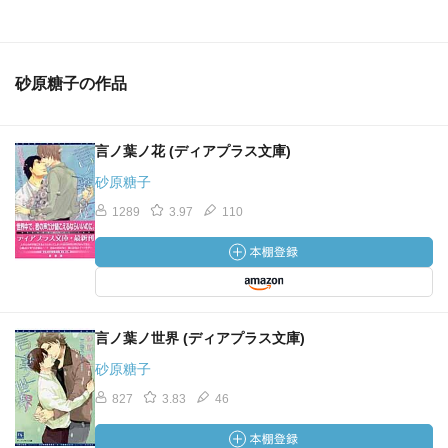
砂原糖子の作品
言ノ葉ノ花 (ディアプラス文庫)
砂原糖子
1289
3.97
110
言ノ葉ノ世界 (ディアプラス文庫)
砂原糖子
827
3.83
46