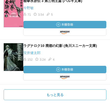
秘拳水滸伝 3 第三明王篇 (ハルキ文庫)
今野敏
71
3.54
5
ラグナロク10 廃都の幻影 (角川スニーカー文庫)
安井健太郎
152
3.24
4
もっと見る