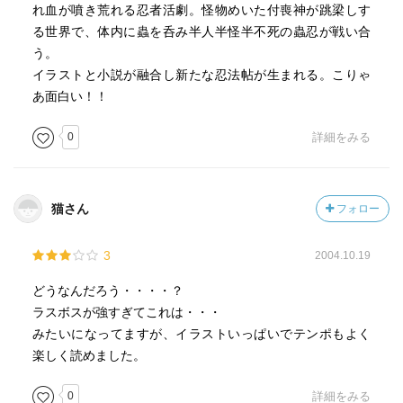
れ血が噴き荒れる忍者活劇。怪物めいた付喪神が跳梁しす
る世界で、体内に蟲を呑み半人半怪半不死の蟲忍が戦い合
う。
イラストと小説が融合し新たな忍法帖が生まれる。こりゃ
あ面白い！！
0
詳細をみる
猫さん
フォロー
3
2004.10.19
どうなんだろう・・・・？
ラスボスが強すぎてこれは・・・
みたいになってますが、イラストいっぱいでテンポもよく
楽しく読めました。
0
詳細をみる