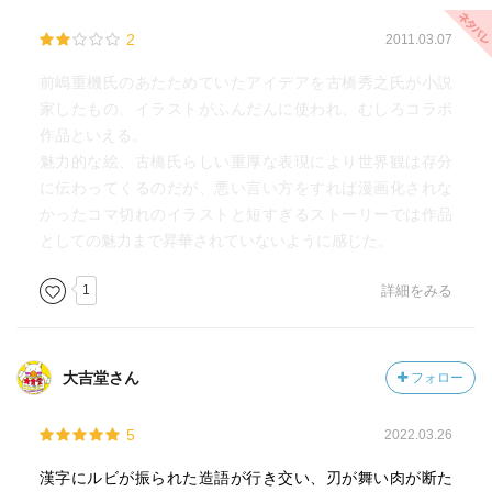
2
2011.03.07
前嶋重機氏のあたためていたアイデアを古橋秀之氏が小説
家したもの。イラストがふんだんに使われ、むしろコラボ
作品といえる。
魅力的な絵、古橋氏らしい重厚な表現により世界観は存分
に伝わってくるのだが、悪い言い方をすれば漫画化されな
かったコマ切れのイラストと短すぎるストーリーでは作品
としての魅力まで昇華されていないように感じた。
1
詳細をみる
大吉堂さん
フォロー
5
2022.03.26
漢字にルビが振られた造語が行き交い、刃が舞い肉が断た