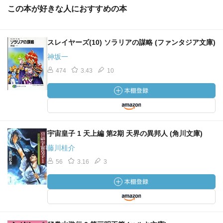
この本が好きな人におすすめの本
スレイヤーズ(10) ソラリアの謀略 (ファンタジア文庫)
神坂一
474
3.43
10
宇宙皇子 1 天上編 第2期 天界の異邦人 (角川文庫)
藤川桂介
56
3.16
3