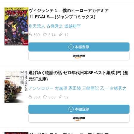
ヴィジランテ 1 ―僕のヒーローアカデミア
ILLEGALS― (ジャンプコミックス)
別天荒人 古橋秀之 堀越耕平
509
3.74
12
逃げゆく物語の話 ゼロ年代日本SFベスト集成 (F) (創
元SF文庫)
アンソロジー 大森望 恩田陸 三崎亜記 乙一 古橋秀之
363
3.63
52