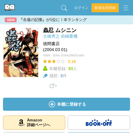
ログイン
新規会員登録
『永遠の記憶』が1位に！本ランキング
NEW
蟲忍 ムシニン
古橋秀之
前嶋重機
徳間書店
(2004.03.01)
ISBN・EAN:
9784199051463
3.16
本棚登録:
93
人
感想:
3
件
本棚に登録する
Amazon
詳細ページへ