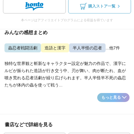
購入ストア一覧
本ページはアフィリエイトプログラムによる収益を得ています
みんなの感想まとめ
蟲忍者戦闘活劇
造語と漢字
半人半怪の忍者
...他7件
独特な世界観と斬新なキャラクター設定が魅力の作品で、漢字に
ルビが振られた造語が行き交う中、刃が舞い、肉が断たれ、血が
噴き荒れる忍者活劇が繰り広げられます。半人半怪半不死の蟲忍
たちが体内の蟲を使って戦う...
もっと見る
書店などで詳細を見る