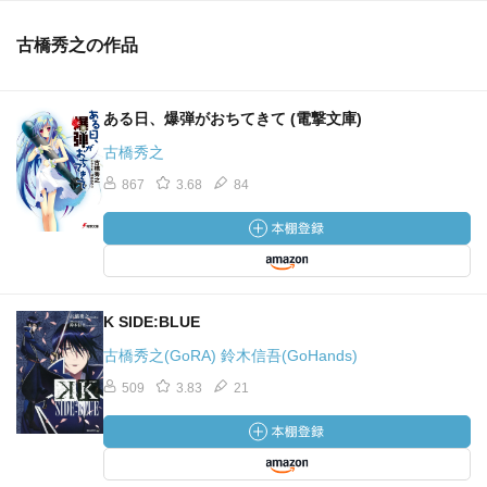
古橋秀之の作品
ある日、爆弾がおちてきて (電撃文庫)
古橋秀之
867
3.68
84
K SIDE:BLUE
古橋秀之(GoRA) 鈴木信吾(GoHands)
509
3.83
21