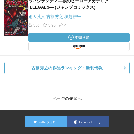
ヴィジランテ 2 ―僕のヒーローアカデミア
ILLEGALS― (ジャンプコミックス)
別天荒人 古橋秀之 堀越耕平
353
3.90
4
古橋秀之の作品ランキング・新刊情報
ページの先頭へ
Twitterフォロー
Facebookページ