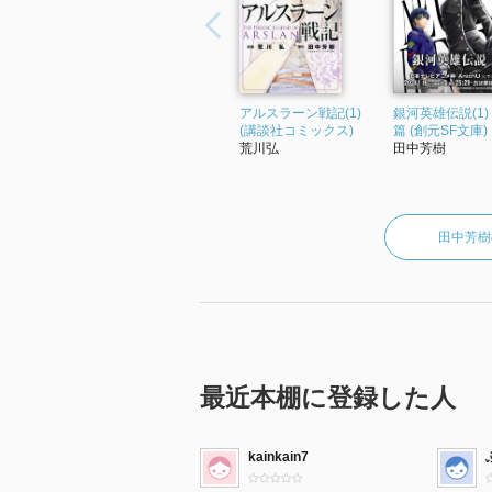
アルスラーン戦記(1)
銀河英雄伝説(1)
(講談社コミックス)
篇 (創元SF文庫)
荒川弘
田中芳樹
田中芳樹
最近本棚に登録した人
kainkain7