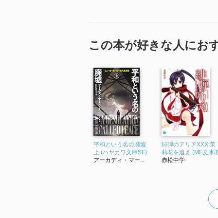
この本が好きな人にお
平和という名の廃墟
緋弾のアリアXXX 茉
上 (ハヤカワ文庫SF)
莉花を追え (MF文庫J
アーカディ・マー...
赤松中学