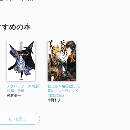
すすめの本
アグレッサーズ 戦闘
ねじ巻き精霊戦記 天
)
妖精・雪風
鏡のアルデラミンX
神林長平
(電撃文庫)
宇野朴人
もっと見る