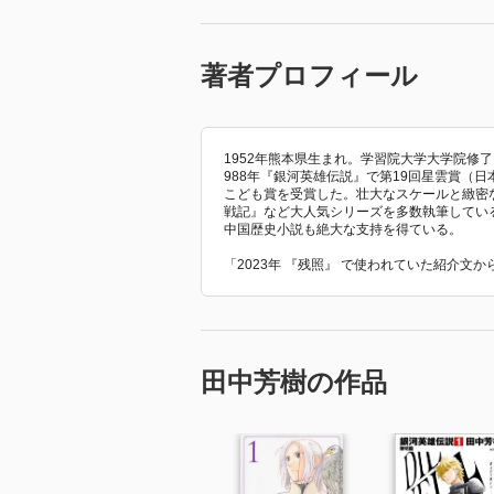
著者プロフィール
1952年熊本県生まれ。学習院大学大学院修
988年『銀河英雄伝説』で第19回星雲賞（日
こども賞を受賞した。壮大なスケールと緻密
戦記』など大人気シリーズを多数執筆してい
中国歴史小説も絶大な支持を得ている。
「2023年 『残照』 で使われていた紹介文
田中芳樹の作品