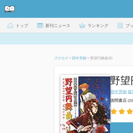
トップ
新刊ニュース
ランキング
ブ
ブクログ
>
田中芳樹
>
野望円舞曲(8)
野望
田中芳樹
荻
徳間書店
(2