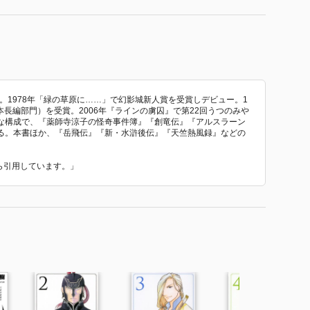
了。1978年「緑の草原に……」で幻影城新人賞を受賞しデビュー。1
本長編部門）を受賞。2006年『ラインの虜囚』で第22回うつのみや
な構成で、『薬師寺涼子の怪奇事件簿』『創竜伝』『アルスラーン
る。本書ほか、『岳飛伝』『新・水滸後伝』『天竺熱風録』などの
から引用しています。」