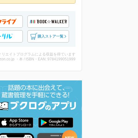
購入ストア一覧
ィリエイトプログラムによる収益を得ています
on.co.jp ・本 / ISBN・EAN: 9784199051999