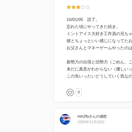
10/01/05 読了。
忘れた頃にやってきた続き。
ミントアイス大好き工作員の兄ち
彼とちょっといい感じになってた
お父さんとマネーゲームやったの
新勢力の出現と旧勢力（ごめん、
未だに真意がわからない（優しい
この先いったいどうしていく気な
0
min2fly
さん
の感想
2009年12月18日