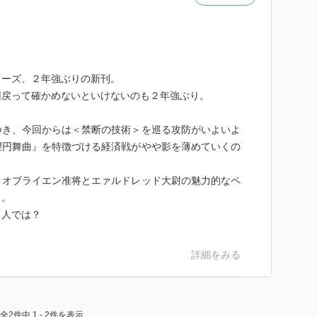
リーズ、２年強ぶりの新刊。
回戻って確かめないといけないのも２年強ぶり。
つき、今回からは＜禁断の技術＞を巡る攻防がいよいよ
望円舞曲』を特徴づける経済戦がやや影を薄めていくの
・オブライエン准将とエァルドレッド大尉の魅力的なペ
も。
２人では？
詳細をみる
全2件中 1 - 2件を表示