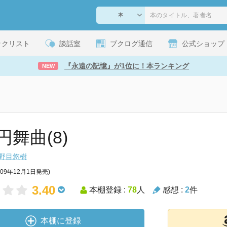
ックリスト
談話室
ブクログ通信
公式ショップ
『永遠の記憶』が1位に！本ランキング
NEW
円舞曲(8)
野目悠樹
009年12月1日発売)
3.40
本棚登録 :
78
人
感想 :
2
件
本棚に登録