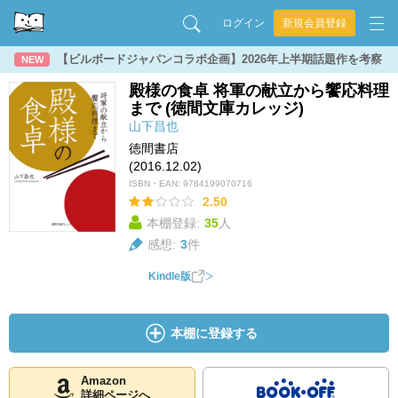
ログイン
新規会員登録
【ビルボードジャパンコラボ企画】2026年上半期話題作を考察
NEW
殿様の食卓 将軍の献立から饗応料理
まで (徳間文庫カレッジ)
山下昌也
徳間書店
(2016.12.02)
ISBN・EAN:
9784199070716
2.50
本棚登録:
35
人
感想:
3
件
Kindle版
本棚に登録する
Amazon
詳細ページへ