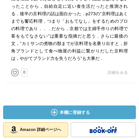
隠居した柳沢信鴻など、食いしん坊の殿様もいる。
ったことから，自給自足に近い食生活だったと推測され
おかげで郷土料理が誕生した地域もある。
る．後半の京料理の話は面白かった．p273の”京料理はあく
最後に饗応料理について。その意義と作法。
までも饗応料理，つまり「おもてなし」をするためのプロ
武将の実施した接待での本膳料理の内容。
の料理であり．．．だから，京都では主婦手作りの料理で
おもてなしのハレの料理、その中心が京都にあった理由。
客をもてなさない”は重要な指摘だと思う．さらに最後の
お殿様の食事のエピソードで綴るのかと思ったら、
文，”カミサンの煮物の類までが京料理を名乗り出すと，折
かなり深く食に関する知識が満載で楽しめました。
角ブランドとして食べ物屋の利益に繋がりだした京料理
それでも多くの史料や文献からの料理の記録は面白い。
は，やがてブランド力を失うだろう”も大事だ．
肉食嗜好のお殿様、結構いたのですね～。
残念なのは、江戸時代の本当のおもてなしの料理、
0
詳細をみる
旅先での料理や家庭でのおばんさいとは異なる
京料理の記述が少なかったことです。
本棚に登録する
Amazon 詳細ページへ