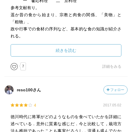
一 饗応料理 二 京料理
参考文献有り。
遥か昔の食から始まり、宗教と肉食の関係、「美物」と
「粗物」、
政や行事での食材の序列など、基本的な食の知識が紹介さ
れる。
続いて将軍家の日常の食事。
戦国時代の戦いの合間での食は、平穏を迎えた江戸時代で
続きを読む
も
受け継がれ、日常は食事も食類も質素。
7
詳細をみる
将軍、御台所の食事、御膳所の役人について。
料理が出来てから御膳に運ばれるまでの手続きの多いこ
と。
reso100さん
フォロー
食材仕入れの問屋、献上品、行事の食べ物、台所役人の役
得等の
4
2017.05.02
知識が並び、将軍の食や酒でのエピソードへ。
続いて大名家の殿様の食卓の様子。
徳川時代に将軍がどのようなものを食べていたかを詳細に
大名家の献立は将軍家を手本とした質素なもの。
述べている．意外に質素な感じだ．今と比較して，栽培方
だが、水戸徳川家の光圀や斉昭、島津家の重豪や
法も稚拙であったことも事実だろうし，流通も盛んでなか