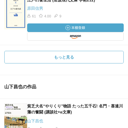
江戸の食生活 (岩波現代文庫 学術212)
原田信男
61
4.00
9
もっと見る
山下昌也の作品
貧乏大名“やりくり”物語 たった五千石! 名門・喜連川
藩の奮闘 (講談社+α文庫)
山下昌也