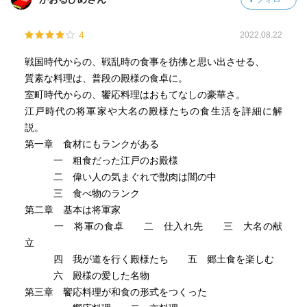
4
2022.08.22
戦国時代からの、戦乱時の食事を彷彿と思い出させる、
質素な料理は、普段の殿様の食卓に。
室町時代からの、饗応料理はおもてなしの豪華さ。
江戸時代の将軍家や大名の殿様たちの食生活を詳細に解
説。
第一章 食材にもランクがある
一 粗食だった江戸のお殿様
二 偉い人の気まぐれで獣肉は闇の中
三 食べ物のランク
第二章 基本は将軍家
一 将軍の食卓 二 仕入れ先 三 大名の献
立
四 我が道を行く殿様たち 五 郷土食を楽しむ
六 殿様の愛した名物
第三章 饗応料理が和食の形式をつくった