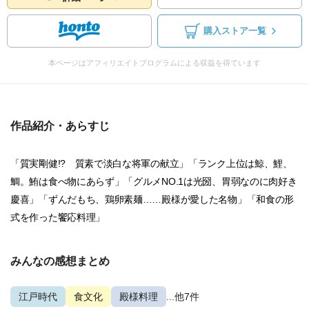
購入ストア一覧
本ページはアフィリエイトプログラムによる収益を得ています
作品紹介・あらすじ
「質実剛健!? 質素で淡白な将軍の献立」「ランク上位は鯨、鯉、
鯛。鮪は食べ物にあらず」「グルメNO.1は光圀、胃弱なのに肉好き
慶喜」「ずんだもち、鶏卵素麺……殿様が愛した名物」「和食の形
式を作った饗応料理」
みんなの感想まとめ
江戸時代
食文化
殿様料理
...他7件