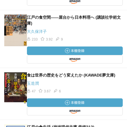
江戸の食空間――屋台から日本料理へ (講談社学術文
庫)
大久保洋子
233
3.92
9
食は世界の歴史をどう変えたか (KAWADE夢文庫)
玉造潤
47
3.67
6