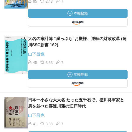
85
2.43
7
大名の家計簿 “崖っぷち”お殿様、逆転の財政改革 (角
川SSC新書 162)
山下昌也
45
3.33
7
日本一小さな大大名 たった五千石で、徳川将軍家と
肩を並べた喜連川藩の江戸時代
山下昌也
41
3.38
7