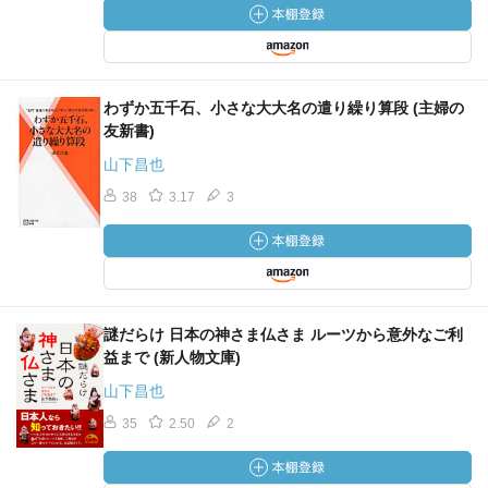
わずか五千石、小さな大大名の遣り繰り算段 (主婦の
友新書)
山下昌也
38
3.17
3
謎だらけ 日本の神さま仏さま ルーツから意外なご利
益まで (新人物文庫)
山下昌也
35
2.50
2