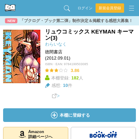
ログイン
新規会員登録
「ブクログ・ブック第二弾」制作決定＆掲載する感想大募集！
NEW
リュウコミックス KEYMAN キーマ
ン(3)
わらいなく
徳間書店
(2012.09.01)
ISBN・EAN:
9784199503085
3.86
本棚登録:
182
人
感想:
10
件
本棚に登録する
Amazon
詳細ページへ