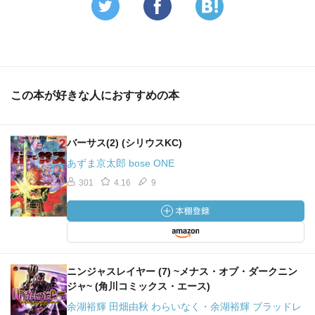
この本が好きな人におすすめの本
バーサス(2) (シリウスKC)
あずま京太郎 bose ONE
301
4.16
9
ニンジャスレイヤー (7) ~メナス・オブ・ダークニン
ジャ~ (角川コミックス・エース)
余湖裕輝 田畑由秋 わらいなく・余湖裕輝 ブラッドレ