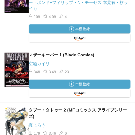
ー・ボンド+フィリップ・N・モーゼズ 本兌有・杉ラ
イカ
109
4.09
4
マザーキーパー 1 (Blade Comics)
空廼カイリ
348
3.49
23
タブー・タトゥー 2 (MFコミックス アライブシリー
ズ)
真じろう
179
3.46
6