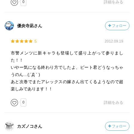
0
詳細をみる
優炎寺凪さん
フォロー
5
2012.09.19
市警メンツに新キャラも登場して盛り上がって参りまし
た！！
いやー気になる終わり方でしたよ、ピート君どうなっちゃ
うのん…(;´Д｀)
あと次巻でまたアレックスの嫁さん出てくるようなので超
楽しみであります！！
0
詳細をみる
カズノコさん
フォロー